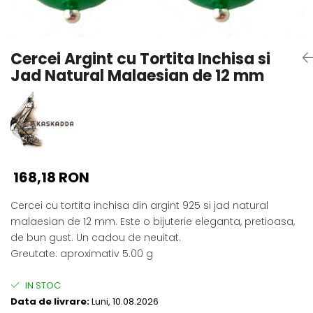
Seturi Perle cu Argint
Brățări cu Perle
Pandantive cu Perle
Cercei Argint cu Tortita Inchisa si
Brose cu Perle
Jad Natural Malaesian de 12 mm
168,18 RON
Cercei cu tortita inchisa din argint 925 si jad natural
malaesian de 12 mm. Este o bijuterie eleganta, pretioasa,
de bun gust. Un cadou de neuitat.
Greutate: aproximativ 5.00 g
IN STOC
Data de livrare:
Luni, 10.08.2026