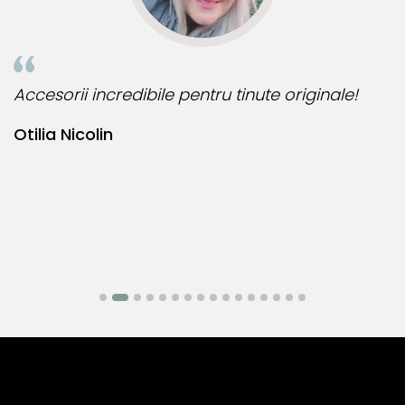
Accesorii incredibile pentru tinute originale!
B
Otilia Nicolin
B