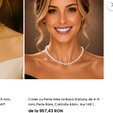
ze frumusetea si valoarea in timp. Prin aplicarea acestor tehnici
cura de bijuterii rafinate, concepute pentru a oferi atat placere
4-5 mm,
Colier cu Perle Albe la Baza Gatului, de 4-5
Co
DA®
mm, Perle Rare, Calitate AAA+, Aur 14K |
Ca
KASKADDA®
de la 957,43 RON
9