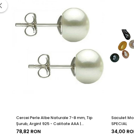
Aceasta metoda de fabricatie ofera un echilibru perfect intre este
standardizate la nivel global, fiecare piesa ramane nu doar elegant
estetica, cat si fiabilitate de lunga durata.
Cercei Perle Albe Naturale 7-8 mm, Tip
Saculet Mo
Șurub, Argint 925 - Calitate AAA |
SPECIAL
KASKADDA®
78,82 RON
34,00 RO