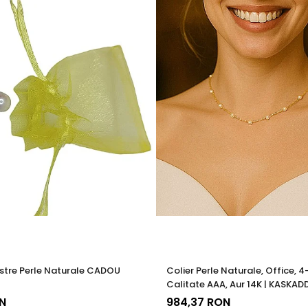
tica, functionalitate si rezistenta, permitand bijuteriilor sa isi pastre
a, ci si sigura si rezistenta la uzura zilnica. Astfel, clientii se pot bu
stre Perle Naturale CADOU
Colier Perle Naturale, Office, 
Calitate AAA, Aur 14K | KASKAD
N
984,37 RON