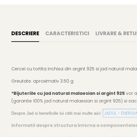
DESCRIERE
CARACTERISTICI
LIVRARE & RETU
Cercei cu tortita inchisa din argint 925 si jad natural ma
Greutate: aproximativ 3.50 g
*Bijuteriile cu jad natural malaesian si argint 925
vor a
(garantie 100% jad natural malaesian si argint 925) si sacu
JADUL - ENERGI
Despre Jad si beneficiile lui cititi mai multe aici:
Informatii despre structura interna a componentelor din