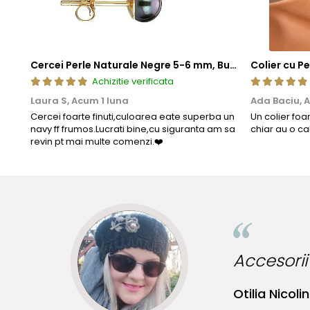
Cercei Perle Naturale Negre 5-6 mm, Buton AAA, Aur 14K (aur 585), Tip Șurub | KASKADDA®
Achizitie verificata
Laura S,
Acum 1 luna
Ada Baciu,
A
Cercei foarte finuti,culoarea eate superba un
Un colier foa
navy ff frumos.Lucrati bine,cu siguranta am sa
chiar au o ca
revin pt mai multe comenzi.❤️