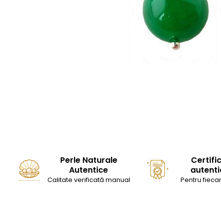
Seturi Perle cu Argint
Brățări cu Perle
Pandantive cu Perle
Brose cu Perle
Perle Naturale
Certifi
Autentice
autenti
Calitate verificată manual
Pentru fiecar