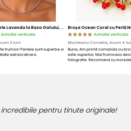
Colier cu Perle Lavanda la Baza Gatului, de 4-5 mm, Perle Rare, Calitate AAA+, Aur 14K | KASKADDA®
Broșa Ocean Coral cu Perlă N
Achizitie verificata
Achizitie verificata
cum 3 luni
Munteanu Cornelia,
Acum 4 lu
rte frumos! Perlele sunt superbe si
Buna, Am primit comanda cu bros
litate extraordinara.
este superba. Mai frumoasa deca
fotografie. Recomand cu increde
Bijuteria perfecta 
Bianca Manea-Mocan