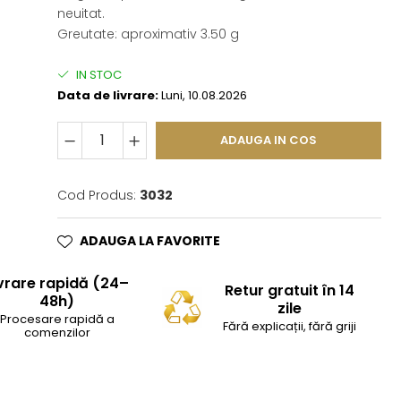
neuitat.
Greutate: aproximativ 3.50 g
IN STOC
Data de livrare:
Luni, 10.08.2026
ADAUGA IN COS
Cod Produs:
3032
ADAUGA LA FAVORITE
vrare rapidă (24–
Retur gratuit în 14
48h)
zile
Procesare rapidă a
Fără explicații, fără griji
comenzilor