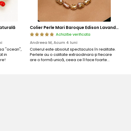
aturală
Colier Perle Mari Baroque Edison Lavandă, Calitatea AAA, Aur 14K | KASKADDA®
Achizitie verificata
ni
Andreea M,
Acum 4 luni
Mar
a ''ocean",
Colierul este absolut spectaculos în realitate.
Un c
t in
Perlele au o calitate extraodinara și fiecare
coma
re!
are o formă unică, ceea ce îl face foarte
comp
special. Nu seamănă cu nimic din ce am văzut
până acum. L-am purtat la un eveniment și am
primit multe ...
pentru ziua perfecta!