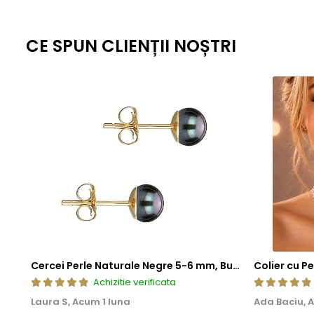
CE SPUN CLIENȚII NOȘTRI
Cercei Perle Naturale Negre 5-6 mm, Buton AAA, Aur 14K (aur 585), Tip Șurub | KASKADDA®
Achizitie verificata
Laura S,
Acum 1 luna
Ada Baciu,
A