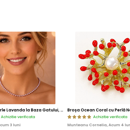
Colier cu Perle Lavanda la Baza Gatului, de 4-5 mm, Perle Rare, Calitate AAA+, Aur 14K | KASKADDA®
Broșa Ocean Coral cu Perlă N
Achizitie verificata
Achizitie verificata
cum 3 luni
Munteanu Cornelia,
Acum 4 lu