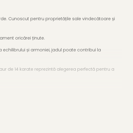
rde. Cunoscut pentru proprietățile sale vindecătoare și
ment oricărei ținute.
hilibrului și armoniei, jadul poate contribui la
 aur de 14 karate reprezintă alegerea perfectă pentru a