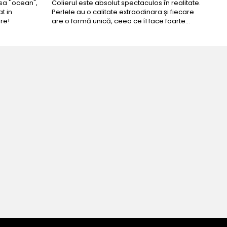
a ''ocean",
Colierul este absolut spectaculos în realitate.
Un c
t in
Perlele au o calitate extraodinara și fiecare
coma
re!
are o formă unică, ceea ce îl face foarte
comp
special. Nu seamănă cu nimic din ce am văzut
până acum. L-am purtat la un eveniment și am
primit multe ...
u ziua perfecta!