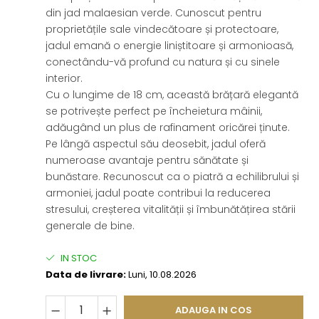
din jad malaesian verde. Cunoscut pentru
proprietățile sale vindecătoare și protectoare,
jadul emană o energie liniștitoare și armonioasă,
conectându-vă profund cu natura și cu sinele
interior.
Cu o lungime de 18 cm, această brățară elegantă
se potrivește perfect pe încheietura mâinii,
adăugând un plus de rafinament oricărei ținute.
Pe lângă aspectul său deosebit, jadul oferă
numeroase avantaje pentru sănătate și
bunăstare. Recunoscut ca o piatră a echilibrului și
armoniei, jadul poate contribui la reducerea
stresului, creșterea vitalității și îmbunătățirea stării
generale de bine.
IN STOC
Data de livrare:
Luni, 10.08.2026
ADAUGA IN COS