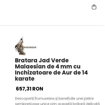
Bratara Jad Verde
Malaesian de 4 mm cu
Inchizatoare de Aur de 14
karate
657,31 RON
Descoperiți frumusețea și beneficiile unei pietre
semiprețioase unice prin această brățară delicată