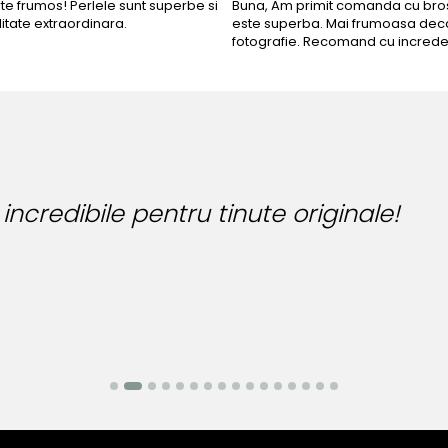
rte frumos! Perlele sunt superbe si
Buna, Am primit comanda cu bros
litate extraordinara.
este superba. Mai frumoasa deca
fotografie. Recomand cu increde
Bijuteria perfecta pentr
Bianca Manea-Mocan