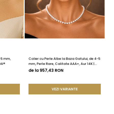
atura si contribuie la mentinerea unei fixari stabile.
n in structura lor un aliaj metalic comun, special ales
desfacere accidentala si asigurand o fixare sigura si de
ze frumusetea si valoarea in timp. Prin aplicarea acestor tehnici
cura de bijuterii rafinate, concepute pentru a oferi atat placere
4-5 mm,
Colier cu Perle Albe la Baza Gatului, de 4-5
Co
DA®
mm, Perle Rare, Calitate AAA+, Aur 14K |
Ca
KASKADDA®
de la 957,43 RON
9
VEZI VARIANTE