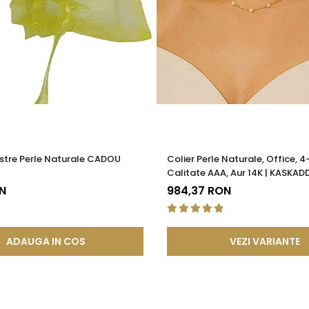
atea si siguranta mecanismului. Acest element previne uzura prem
ea sigura a inchizatorilor si altor elemente ale bijuteriilor, conti
 compozitie confera o durabilitate sporita, reducand riscul de 
tica, functionalitate si rezistenta, permitand bijuteriilor sa isi pastre
a, ci si sigura si rezistenta la uzura zilnica. Astfel, clientii se pot bu
stre Perle Naturale CADOU
Colier Perle Naturale, Office, 
Calitate AAA, Aur 14K | KASKAD
N
984,37 RON
ADAUGA IN COS
VEZI VARIANTE