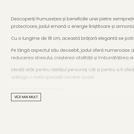
Descoperiți frumusețea și beneficiile unei pietre semipre
protectoare, jadul emană o energie liniștitoare și armoni
Cu o lungime de 18 cm, această brățară elegantă se potri
Pe lângă aspectul său deosebit, jadul oferă numeroase ava
reducerea stresului, creșterea vitalității și îmbunătățirea s
Ideală atât pentru răsfățul personal, cât și pentru a fi o
adăuga o notă specială oricărei ocazii.
Caracteristici brățară:
VEZI MAI MULT
Tip piatră semiprețioasă:
jad verde natural malaesi
Material:
jad natural malaesian și aur de 14 karate
Închizătoare:
aur de 14 karate
Mărimea pietrelor:
4 mm
Forma pietrelor:
rotundă