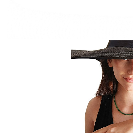
Seturi Perle cu Argint
Brățări cu Perle
Pandantive cu Perle
Brose cu Perle