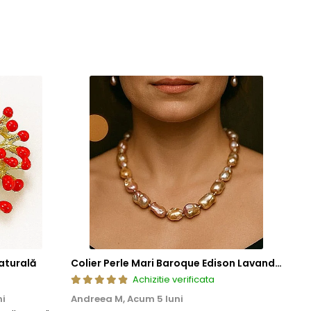
aturală
Colier Perle Mari Baroque Edison Lavandă, Calitatea AAA, Aur 14K | KASKADDA®
Achizitie verificata
ni
Andreea M,
Acum 5 luni
Mar