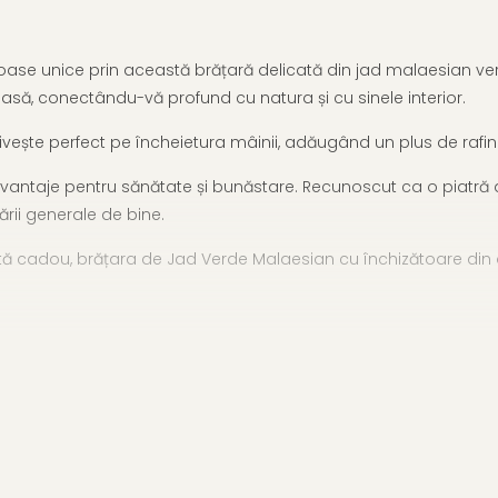
țioase unice prin această brățară delicată din jad malaesian ve
oasă, conectându-vă profund cu natura și cu sinele interior.
vește perfect pe încheietura mâinii, adăugând un plus de rafina
ntaje pentru sănătate și bunăstare. Recunoscut ca o piatră a ec
tării generale de bine.
ferită cadou, brățara de Jad Verde Malaesian cu închizătoare din
an