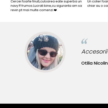
Cercei foarte finuti,culoarea eate superba un
Un colier foa
navy ff frumos.Lucrati bine,cu siguranta am sa
chiar au o ca
revin pt mai multe comenzi.❤️