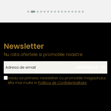
Rafinamentul acestor cercei poate fi completat cu
ușurință de un
colier cu perle
sau o
brățară cu perle
care adaugă un plus de eleganță oricărei ținute.
Informatii despre structura interna a componentelor
din aur si argint utilizate in realizarea bijuteriilor
Pentru a asigura functionalitatea optima, durabilitatea si
Newsletter
siguranta bijuteriilor, anumite componente esentiale sunt
fabricate in conformitate cu standardele specifice
Nu rata ofertele si promotiile noastre
industriei. Astfel, inchizatorile din aur si argint, tortitele
cerceilor din aur si argint si zalele duble din aur si argint
includ in structura lor elemente interne realizate din aliaje
metalice comune.
Vreau sa primesc newsletter cu promotiile magazinului.
Afla mai multe in
Politica de Confidentialitate
Aceasta metoda de fabricatie reprezinta un standard
global in productia de bijuterii fine, fiind utilizata de
toti producatorii pentru a asigura functionalitatea si
durabilitatea produselor.
Prezenta acestor mici