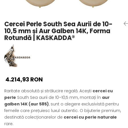
Seturi Perle cu Argint
Brățări cu Perle
Pandantive cu Perle
Cercei Perle South Sea Aurii de 10-
Brose cu Perle
10,5 mm și Aur Galben 14K, Forma
Rotundă | KASKADDA®
4.214,93 RON
Raritate absolută și strălucire regală. Acești
cercei cu
perle
South Sea aurii de 10–10,5 mm, montați în
aur
galben 14K (aur 585)
, sunt o alegere exclusivistă pentru
femeile care prețuiesc luxul autentic. O bijuterie premium,
destinată colecționarelor de
cercei cu perle naturale
rare.