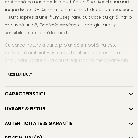
prețioasă, se nasc perlele aurii South Sea. Aceste
cercei
cu perle
de 10–10,5 mm sunt mai mult decât un accesoriu
– sunt expresia unei frumuseți rare, cultivate cu grijă într-o
moluscă unică,
Pinctada maxima
, cu margini aurii și
sensibilitate extremă la mediu.
Culoarea naturală aurie, profundă și nobilă, nu este
adăugată artificial – este rezultatul unui proces natural
dificil, care poate dura ani întregi. Doar o mică parte din
aceste perle ajunge să atingă standardele AAA, ceea ce
VEZI MAI MULT
face ca bijuteriile cu South Sea să fie extrem de rare și
căutate. Nu este neobișnuit ca un colier complet să
depășească valori de ordinul zecilor sau sutelor de mii de
CARACTERISTICI
euro.
LIVRARE & RETUR
Montura realizată din
aur galben 14K (aur 585)
le oferă
eleganță clasică și durabilitate, fără a interfera cu
AUTENTICITATE & GARANȚIE
frumusețea naturală a perlei. Acești
cercei cu perle
naturale
sunt bijuterii de colecție – creați pentru femeile