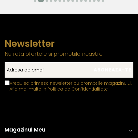
materiale mai dure pentru a asigura durabilitatea si
functionalitatea pe termen lung. Datorita compozitiei
metalurgice specifice, anumite elemente auxiliare
integrate in structura componentelor din aur si argint pot
manifesta proprietati feromagnetice, permitandu-le sa
Newsletter
interactioneze cu un camp magnetic extern. Aceasta
caracteristica este limitata exclusiv la aceste
Nu rata ofertele si promotiile noastre
componente functionale si nu influenteaza autenticitatea,
puritatea sau compozitia bijuteriei, care respecta
standardele industriei
Vreau sa primesc newsletter cu promotiile magazinului.
Inchizatorile din aur si argint
contin un mic arc sau o
Afla mai multe in
Politica de Confidentialitate
tija metalica interna, realizata dintr-un aliaj metalic
comun rezistent, care permite mecanismului de
deschidere si inchidere sa functioneze corect,
mentinandu-si elasticitatea in timp.
Tortitele cerceilor din aur si argint, care dispun de
Magazinul Meu
mecanisme de deschidere si inchidere
, includ in