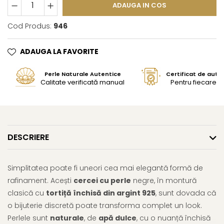
ADAUGA IN COS
Cod Produs:
946
ADAUGA LA FAVORITE
Perle Naturale Autentice
Certificat de aute
Calitate verificată manual
Pentru fiecare bi
DESCRIERE
Simplitatea poate fi uneori cea mai elegantă formă de
rafinament. Acești
cercei cu perle
negre, în montură
clasică cu
tortiță închisă din argint 925
, sunt dovada că
o bijuterie discretă poate transforma complet un look.
Perlele sunt
naturale
, de
apă dulce
, cu o nuanță închisă