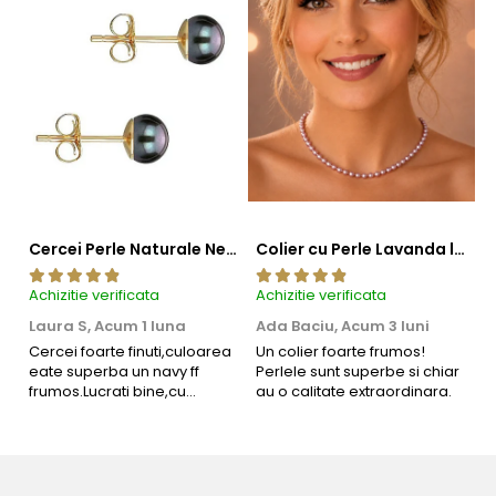
Cercei Perle Naturale Negre 5-6 mm, Buton AAA, Aur 14K (aur 585), Tip Șurub | KASKADDA®
Colier cu Perle Lavanda la Baza Gatului, de 4-5 mm, Perle Rare, Calitate AAA+, Aur 14K | KASKADDA®
Achizitie verificata
Achizitie verificata
Ac
Laura S,
Acum 1 luna
Ada Baciu,
Acum 3 luni
M
4
Cercei foarte finuti,culoarea
Un colier foarte frumos!
eate superba un navy ff
Perlele sunt superbe si chiar
B
Informatii despre structura interna a componentelor
frumos.Lucrati bine,cu
au o calitate extraordinara.
b
din aur si argint utilizate in realizarea bijuteriilor
siguranta am sa revin pt mai
s
multe comenzi.❤️
d
Pentru a asigura functionalitatea optima, durabilitatea si
R
siguranta bijuteriilor, anumite componente esentiale sunt