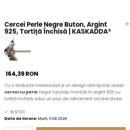
Seturi Perle cu Argint
Brățări cu Perle
Pandantive cu Perle
Cercei Perle Negre Buton, Argint
Brose cu Perle
925, Tortiță Închisă | KASKADDA®
164,39 RON
Cu o strălucire misterioasă și un design atemporal, acești
cercei cu perle
negre rotunde, montați în argint 925 cu
tortiță închisă, aduc un plus de rafinament oricărei ținute.
IN STOC
Data de livrare:
Marti, 11.08.2026