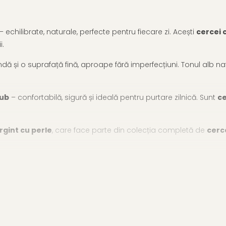
 echilibrate, naturale, perfecte pentru fiecare zi. Acești
cercei 
i.
indă și o suprafață fină, aproape fără imperfecțiuni. Tonul alb nat
rub
– confortabilă, sigură și ideală pentru purtare zilnică. Sunt
ce
rgint cu perle
, care face parte din colecția completă de
cerc