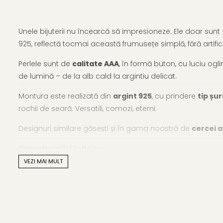
Unele bijuterii nu încearcă să impresioneze. Ele doar sunt –
925, reflectă tocmai această frumusețe simplă, fără artifici
Perlele sunt de
calitate AAA
, în formă buton, cu luciu ogl
de lumină – de la alb cald la argintiu delicat.
Montura este realizată din
argint 925
, cu prindere
tip șu
rochii de seară. Versatili, comozi, eterni.
Designuri similare găsești și în gama noastră de
cercei a
Caracteristici tehnice
VEZI MAI MULT
Tipul perlei: perle naturale de apă dulce
Calitate perle: AAA
Culoare: alb natural cu reflexii sidefate