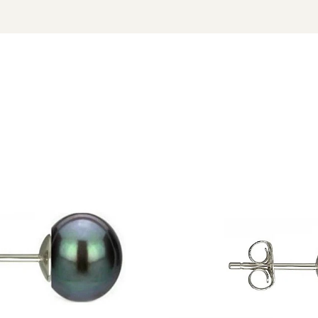
ADDA
u marcă înregistrată în 27 de țări. Toate produsele sunt reali
e însoțită de un certificat de garanție și autenticitate care ates
tentație – acești
cercei cu perle albe
sunt definiția echilibrului
nsforma acești cercei într-un set care cucerește prin eleganță 