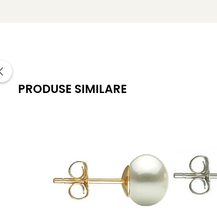
Formă: buton (semirotundă, ușor aplatizată)
Dimensiune perle: 7–8 mm
Lustru: luciu intens, tip oglindă
Suprafață: netedă, cu imperfecțiuni naturale minime
Montură: argint 925, prindere tip șurub
PRODUSE SIMILARE
Greutate: aprox. 1.20 g / pereche
Certificare: certificat de garanție și autenticitate KASK
KASKADDA
este un brand european de bijuterii premium, c
metale prețioase certificate. Fiecare bijuterie cu perle est
Pentru femeia care apreciază lucrurile bine făcute, fără os
Un
colier cu perle
și o
brățară cu perle
asortată pot tra