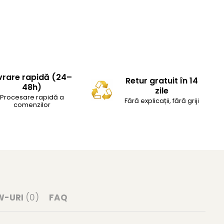
vrare rapidă (24–
Retur gratuit în 14
48h)
zile
Procesare rapidă a
Fără explicații, fără griji
comenzilor
W-URI
(0)
FAQ