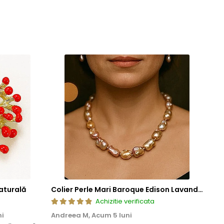
aturală
Colier Perle Mari Baroque Edison Lavandă, Calitatea AAA, Aur 14K | KASKADDA®
Achizitie verificata
ni
Andreea M,
Acum 5 luni
Mar