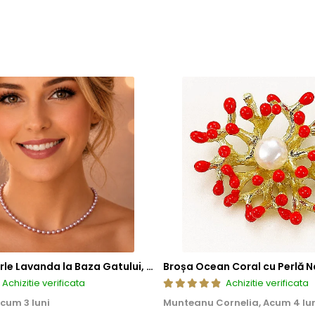
Colier cu Perle Lavanda la Baza Gatului, de 4-5 mm, Perle Rare, Calitate AAA+, Aur 14K | KASKADDA®
Broșa Ocean Coral cu Perlă N
Achizitie verificata
Achizitie verificata
cum 3 luni
Munteanu Cornelia,
Acum 4 lu