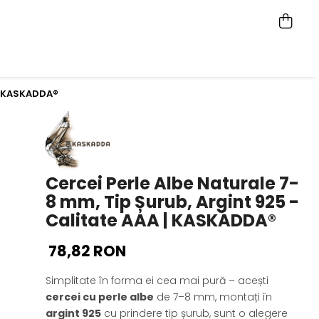
 | KASKADDA®
Cercei Perle Albe Naturale 7-
8 mm, Tip Șurub, Argint 925 -
Calitate AAA | KASKADDA®
78,82 RON
Simplitate în forma ei cea mai pură – acești
cercei cu perle albe
de 7–8 mm, montați în
argint 925
cu prindere tip șurub, sunt o alegere