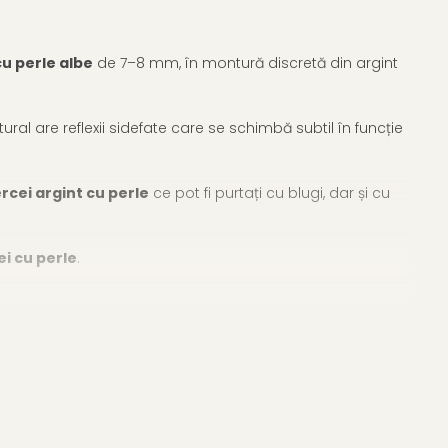
cu perle albe
de 7–8 mm, în montură discretă din argint
ural are reflexii sidefate care se schimbă subtil în funcție
rcei argint cu perle
ce pot fi purtați cu blugi, dar și cu
ei cu perle
.