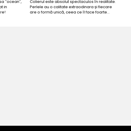
a ''ocean",
Colierul este absolut spectaculos în realitate.
Un c
t in
Perlele au o calitate extraodinara și fiecare
coma
re!
are o formă unică, ceea ce îl face foarte
comp
special. Nu seamănă cu nimic din ce am văzut
până acum. L-am purtat la un eveniment și am
primit multe ...
pentru ziua perfecta!