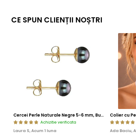
CE SPUN CLIENȚII NOȘTRI
Cercei Perle Naturale Negre 5-6 mm, Buton AAA, Aur 14K (aur 585), Tip Șurub | KASKADDA®
Achizitie verificata
Laura S,
Acum 1 luna
Ada Baciu,
A