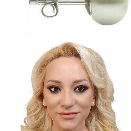
Seturi Perle cu Argint
Brățări cu Perle
Pandantive cu Perle
Brose cu Perle