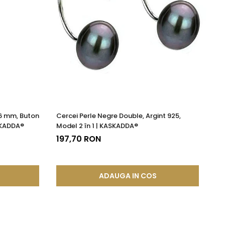
-6 mm, Buton
Cercei Perle Negre Double, Argint 925,
Ce
ASKADDA®
Model 2 în 1 | KASKADDA®
Șu
KA
197,70 RON
7
ADAUGA IN COS