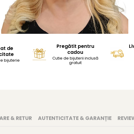
Pregătit pentru
Li
cat de
cadou
citate
Cutie de bijuterii inclusă
e bijuterie
gratuit
RARE & RETUR
AUTENTICITATE & GARANȚIE
REVIE