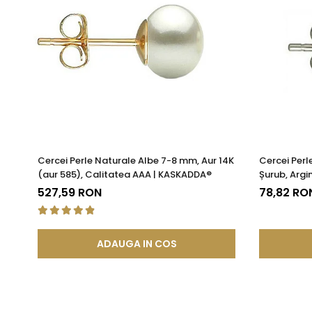
Cercei Perle Naturale Albe 7-8 mm, Aur 14K
Cercei Perl
(aur 585), Calitatea AAA | KASKADDA®
Șurub, Argi
KASKADDA
527,59 RON
78,82 RO
ADAUGA IN COS