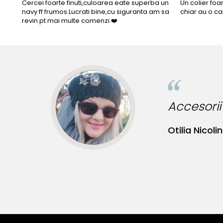
Cercei foarte finuti,culoarea eate superba un
Un colier foa
navy ff frumos.Lucrati bine,cu siguranta am sa
chiar au o ca
revin pt mai multe comenzi.❤️