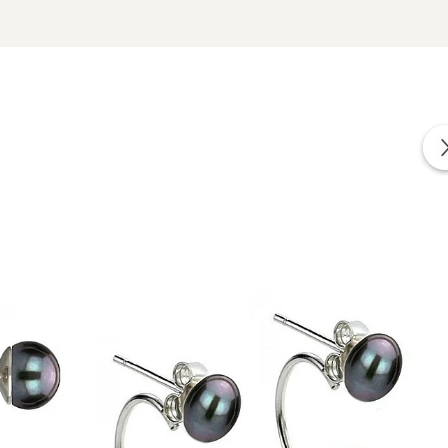
zate din perle naturale selectate manual, montate în
tă proveniența naturală a perlelor.
 clasic.
și armonie vizuală.