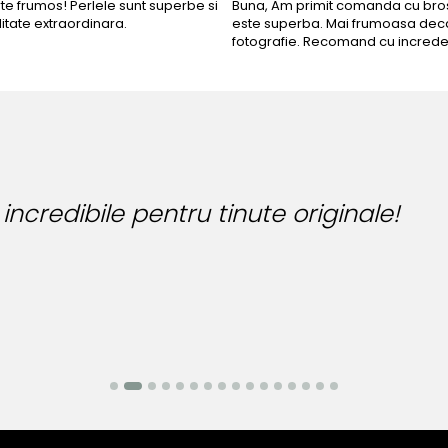
rte frumos! Perlele sunt superbe si
Buna, Am primit comanda cu bros
litate extraordinara.
este superba. Mai frumoasa deca
fotografie. Recomand cu increde
Bijuteria perfecta 
Bianca Manea-Mocan