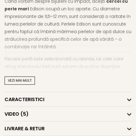
Când vorbim despre bijuterii cu impact, acești
cercei cu
perle mari
Edison ocupă un loc aparte. Cu diametre
impresionante de 11,5–12 mm, sunt considerați o raritate în
lumea perlelor de cultură. Perlele Edison sunt cunoscute
pentru faptul că îmbină mărimea perlelor de apă dulce cu
strălucirea profundă specifică celor de apă sărată – o
combinație rar întâlnită.
Fiecare perlă este selecționată cu atenție, iar cele care
ating standardul AAA sunt extrem de puține. Nuanțele
variază natural, cu reflexii catifelate și luciu tip oglindă. Sunt
VEZI MAI MULT
perle care atrag prin autenticitate și volum, perfecte
pentru femeile care vor să poarte o bijuterie vizibilă, dar
elegantă.
CARACTERISTICI
Montura fină din
aur galben 14K (aur 585)
susține discret
VIDEO
(5)
perlele, păstrând în prim-plan frumusețea naturală. Acești
cercei cu perle mari, rare
nu doar completează o ținută
LIVRARE & RETUR
– o transformă. Sunt ideali pentru evenimente speciale,