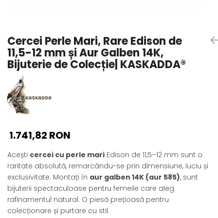
Seturi Perle cu Argint
Brățări cu Perle
Pandantive cu Perle
Cercei Perle Mari, Rare Edison de
Brose cu Perle
11,5-12 mm și Aur Galben 14K,
Bijuterie de Colecție| KASKADDA®
1.741,82 RON
Acești
cercei cu perle mari
Edison de 11,5–12 mm sunt o
raritate absolută, remarcându-se prin dimensiune, luciu și
exclusivitate. Montați în
aur galben 14K (aur 585)
, sunt
bijuterii spectaculoase pentru femeile care aleg
rafinamentul natural. O piesă prețioasă pentru
colecționare și purtare cu stil.