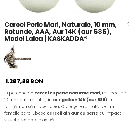
Seturi Perle cu Argint
Brățări cu Perle
Pandantive cu Perle
Cercei Perle Mari, Naturale, 10 mm,
Brose cu Perle
Rotunde, AAA, Aur 14K (aur 585),
Model Lalea | KASKADDA®
1.387,89 RON
O pereche de
cercei cu perle naturale mari
, rotunde, de
10 mm, sunt montați în
aur galben 14K (aur 585)
cu
tortiță închisă model lalea. O alegere rafinată pentru
femeile care iubesc
cerceii din aur cu perle
cu impact
vizual și valoare clasică.