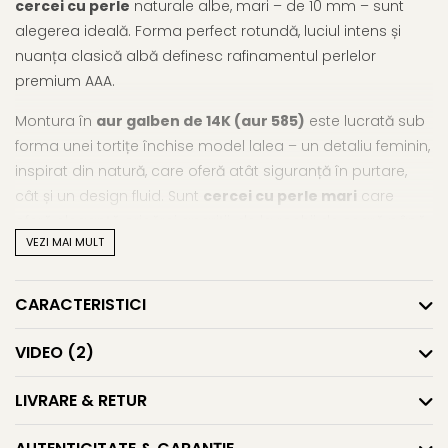
cercei cu perle
naturale albe, mari – de 10 mm – sunt
alegerea ideală. Forma perfect rotundă, luciul intens și
nuanța clasică albă definesc rafinamentul perlelor
premium AAA.
Montura în
aur galben de 14K (aur 585)
este lucrată sub
forma unei tortițe închise model lalea – un detaliu feminin,
inspirat din natură, care oferă atât siguranță în purtare,
cât și un design fluid. Sunt
cercei cu perle mari
care
oferă eleganță oricărei apariții: de la rochii de seară până
VEZI MAI MULT
la ținute formale sau de birou. O bijuterie cu perle
naturale, ideală pentru femeile care iubesc clasicul
reinterpretat în cheie modernă.
CARACTERISTICI
Îți recomandăm să descoperi și alte modele
VIDEO
(2)
spectaculoase din gama de
cercei cu perle mari
, dar și
restul colecției de
cercei cu perle
.
LIVRARE & RETUR
Caracteristici tehnice