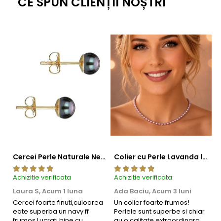
CE SPUN CLIENȚII NOȘTRI
Cercei Perle Naturale Negre 5-6 mm, Buton AAA, Aur 14K (aur 585), Tip Șurub | KASKADDA®
Colier cu Perle Lavanda la Baza Gatului, de 4-5 mm, Perle Rare, Calitate AAA+, Aur 14K | KASKADDA®
Achizitie verificata
Achizitie verificata
Ac
Laura S,
Acum 1 luna
Ada Baciu,
Acum 3 luni
M
4
Cercei foarte finuti,culoarea
Un colier foarte frumos!
eate superba un navy ff
Perlele sunt superbe si chiar
B
frumos.Lucrati bine,cu
au o calitate extraordinara.
b