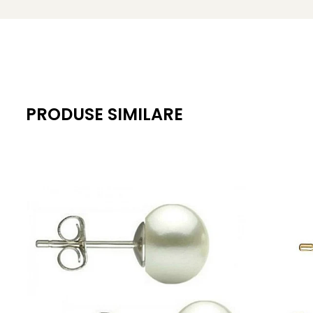
Lustru: înalt, cu reflexe calde
Suprafață: netedă, cu ușoare urme naturale de creșter
Montură: aur galben 14K (aur 585), tortiță închisă
Lungime totală cercei: aprox. 29 mm
PRODUSE SIMILARE
Greutate: aprox. 2,70 g / pereche
Certificare: certificat de garanție și autenticitate KASK
KASKADDA
este un brand european de bijuterii premium, c
metale prețioase certificate. Fiecare bijuterie cu perle est
Alege o bijuterie rară, cu o nuanță caldă și formă grațioa
Fiecare detaliu contează în alegerea bijuteriilor.
Complete
Informatii despre structura interna a componentelor din