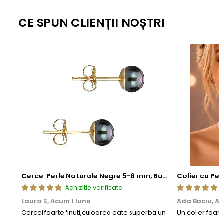
standardizate la nivel global, fiecare piesa ramane nu doar elegant
CE SPUN CLIENȚII NOȘTRI
estetica, cat si fiabilitate de lunga durata.
Cercei Perle Naturale Negre 5-6 mm, Buton AAA, Aur 14K (aur 585), Tip Șurub | KASKADDA®
Achizitie verificata
Laura S,
Acum 1 luna
Ada Baciu,
A
Cercei foarte finuti,culoarea eate superba un
Un colier foa