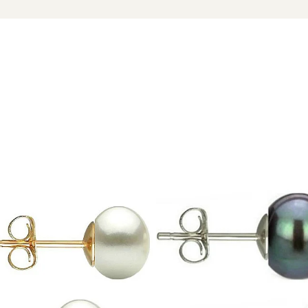
e
ADDA – pentru perle naturale rare
u marcă înregistrată în 27 de țări. Toate produsele sunt reali
e însoțită de un certificat de garanție și autenticitate care ates
să.
Cerceii cu perle mari
crem sunt creați pentru femeile care i
ază acești cercei cu un
colier cu perle
sau cu o
brățară cu p
 aur si argint utilizate in realizarea bijuteriilor