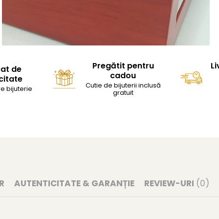
Pregătit pentru
Li
cat de
cadou
citate
Cutie de bijuterii inclusă
e bijuterie
gratuit
R
AUTENTICITATE & GARANȚIE
REVIEW-URI
(0)