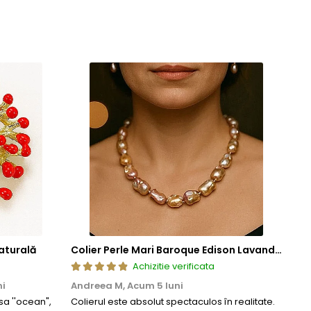
cura de bijuterii rafinate, concepute pentru a oferi atat placere
aturală
Colier Perle Mari Baroque Edison Lavandă, Calitatea AAA, Aur 14K | KASKADDA®
Achizitie verificata
ni
Andreea M,
Acum 5 luni
Mar
a ''ocean",
Colierul este absolut spectaculos în realitate.
Un c