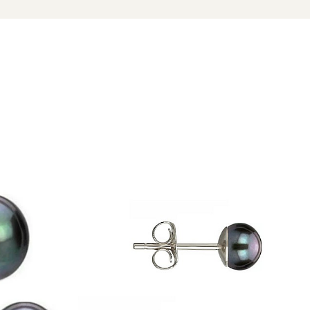
zate din perle naturale selectate manual, montate în
tă proveniența naturală a perlelor.
ubesc distincția discretă și rafinamentul pur.
erle
naturale din colecția noastră.