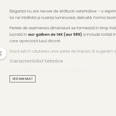
Eleganța nu are nevoie de străluciri ostentative – o exprim
lor rar întâlnită și nuanța luminoasă, delicată. Forma lacri
Perlele de asemenea dimensiuni se formează în timp îndelu
lucrată în
aur galben de 14K (aur 585)
și include tortiță î
care apreciază luxul discret.
Dacă ești în căutarea unor piese de impact, îți sugerăm s
Caracteristici tehnice
Tipul perlei: perle naturale de apă dulce
VEZI MAI MULT
Calitate perle: AAA+
Culoare perle: crem natural
Formă: lacrimă (para)
Dimensiune perle: 10–11 mm / 8–9 mm