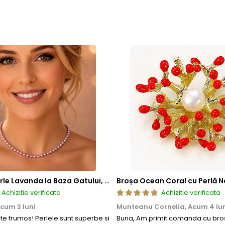
a, ci si sigura si rezistenta la uzura zilnica. Astfel, clientii se pot bu
Colier cu Perle Lavanda la Baza Gatului, de 4-5 mm, Perle Rare, Calitate AAA+, Aur 14K | KASKADDA®
Broșa Ocean Coral cu Perlă N
Achizitie verificata
Achizitie verificata
cum 3 luni
Munteanu Cornelia,
Acum 4 lu
rte frumos! Perlele sunt superbe si
Buna, Am primit comanda cu bros