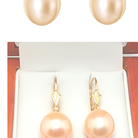
Seturi Perle cu Argint
Brățări cu Perle
Pandantive cu Perle
Brose cu Perle