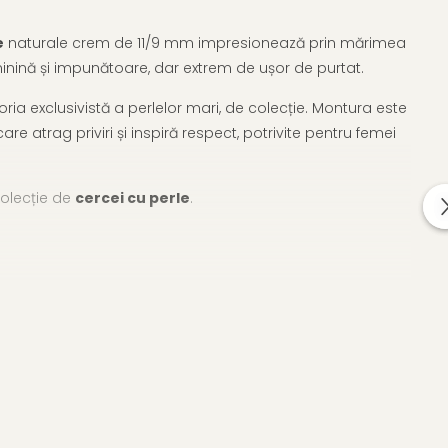
e
naturale crem de 11/9 mm impresionează prin mărimea
feminină și impunătoare, dar extrem de ușor de purtat.
ia exclusivistă a perlelor mari, de colecție. Montura este
care atrag priviri și inspiră respect, potrivite pentru femei
colecție de
cercei cu perle
.