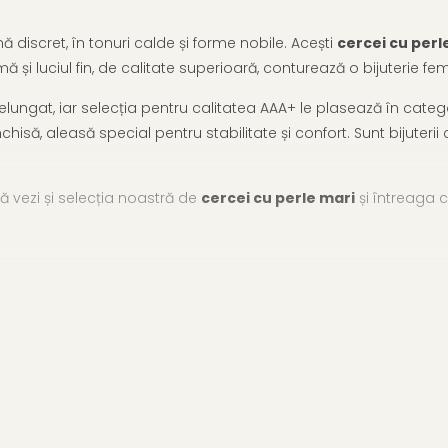
ă discret, în tonuri calde și forme nobile. Acești
cercei cu perl
mă și luciul fin, de calitate superioară, conturează o bijuterie 
ngat, iar selecția pentru calitatea AAA+ le plasează în categor
nchisă, aleasă special pentru stabilitate și confort. Sunt bijuterii 
ă vezi și selecția noastră de
cercei cu perle mari
și întreaga 