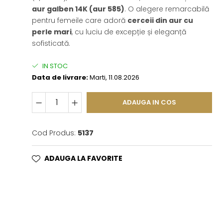
aur galben 14K (aur 585)
. O alegere remarcabilă
pentru femeile care adoră
cerceii din aur cu
perle mari
, cu luciu de excepție și eleganță
sofisticată.
IN STOC
Data de livrare:
Marti, 11.08.2026
ADAUGA IN COS
Cod Produs:
5137
ADAUGA LA FAVORITE