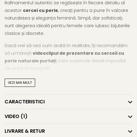
Rafinamentul autentic se regăsește în fiecare detaliu al
acestor
cercei cu perle
, creați pentru a pune în valoare
naturalețea și eleganța feminină. Simpli, dar sofisticați,
sunt alegerea ideală pentru femeile care iubesc bijuteriile
clasice și discrete.
Dacă vrei să vezi cum arată în realitate, îți recomandăm
să urmărești
videoclipul de prezentare cu cerceii cu
perle naturale purtați
, care surprinde detalii imposibil
de redat în fotografii.
Acești
cercei cu perle naturale albe
îmbină perle de
VEZI MAI MULT
cultură de apă dulce de 7–8 mm cu o montură delicată
din aur 14K (aur 585), într-un design tip șurub care oferă
CARACTERISTICI
confort și siguranță. Forma buton a perlelor, lustru intens și
suprafața aproape perfectă contribuie la un look elegant,
VIDEO
(1)
ușor de asortat la ținutele de zi sau de seară. Perfecți
pentru purtare zilnică, dar și pentru evenimente speciale,
LIVRARE & RETUR
acești
cercei din aur cu perle eleganți
devin o alegere