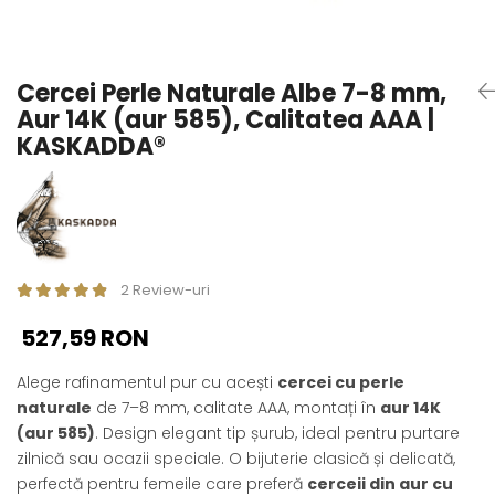
Seturi Perle cu Argint
Brățări cu Perle
Pandantive cu Perle
Cercei Perle Naturale Albe 7-8 mm,
Brose cu Perle
Aur 14K (aur 585), Calitatea AAA |
KASKADDA®
2 Review-uri
527,59 RON
Alege rafinamentul pur cu acești
cercei cu perle
naturale
de 7–8 mm, calitate AAA, montați în
aur 14K
(aur 585)
. Design elegant tip șurub, ideal pentru purtare
zilnică sau ocazii speciale. O bijuterie clasică și delicată,
perfectă pentru femeile care preferă
cerceii din aur cu