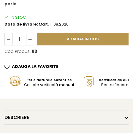
perle
.
IN STOC
Data de livrare:
Marti, 11.08.2026
ADAUGA IN COS
Cod Produs:
83
ADAUGA LA FAVORITE
Perle Naturale Autentice
Certificat de aute
Calitate verificată manual
Pentru fiecare bi
DESCRIERE