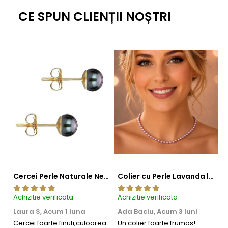
rămâne mereu în tendințe.
CE SPUN CLIENȚII NOȘTRI
Dacă îți plac acești cercei, s-ar putea să te atragă și alte
bijuterii din colecție.
Vezi
colierele cu perle
din colecția
noastră sau adaugă o
brățară cu perle
pentru un plus
de stil.
Cercei Perle Naturale Negre 5-6 mm, Buton AAA, Aur 14K (aur 585), Tip Șurub | KASKADDA®
Colier cu Perle Lavanda la Baza Gatului, de 4-5 mm, Perle Rare, Calitate AAA+, Aur 14K | KASKADDA®
Achizitie verificata
Achizitie verificata
Ac
Laura S,
Acum 1 luna
Ada Baciu,
Acum 3 luni
M
4
Cercei foarte finuti,culoarea
Un colier foarte frumos!