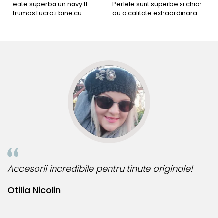
eate superba un navy ff
Perlele sunt superbe si chiar
B
frumos.Lucrati bine,cu
au o calitate extraordinara.
b
siguranta am sa revin pt mai
s
multe comenzi.❤️
d
R
Accesorii incredibile pentru tinute originale!
B
Otilia Nicolin
B