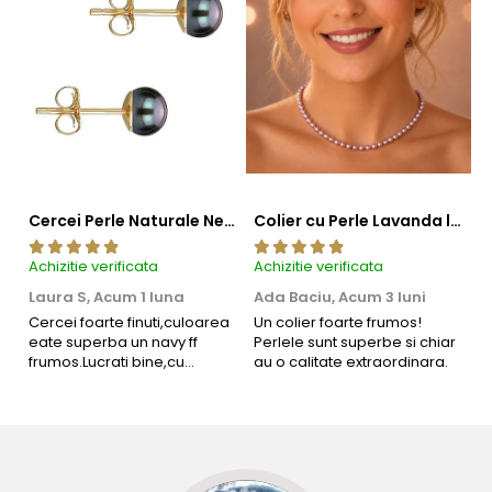
Cercei Perle Naturale Negre 5-6 mm, Buton AAA, Aur 14K (aur 585), Tip Șurub | KASKADDA®
Colier cu Perle Lavanda la Baza Gatului, de 4-5 mm, Perle Rare, Calitate AAA+, Aur 14K | KASKADDA®
Achizitie verificata
Achizitie verificata
Ac
Laura S,
Acum 1 luna
Ada Baciu,
Acum 3 luni
M
4
Cercei foarte finuti,culoarea
Un colier foarte frumos!
eate superba un navy ff
Perlele sunt superbe si chiar
B
Informatii despre structura interna a componentelor
frumos.Lucrati bine,cu
au o calitate extraordinara.
b
siguranta am sa revin pt mai
s
din aur si argint utilizate in realizarea bijuteriilor
multe comenzi.❤️
d
R
Pentru a asigura functionalitatea optima, durabilitatea si
siguranta bijuteriilor, anumite componente esentiale sunt
fabricate in conformitate cu standardele specifice