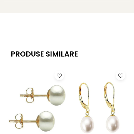
Calitate perle: AAA
Culoare perle: alb natural
Formă: rotundă
Dimensiuni perle: 3–4 mm, 6–7 mm, 8–9 mm
Montură: lanț vertical, prindere tip tortiță închisă
PRODUSE SIMILARE
Material: aur galben 14K (aur 585) și perle naturale
Lungime totală cercei: aprox. 5 cm
Greutate: aprox. 3,90 g / pereche
Certificare: certificat de garanție și autenticitate
KASKADDA
Ambalaj: cutie elegantă, potrivită pentru cadou
KASKADDA
este un brand european de bijuterii premium,