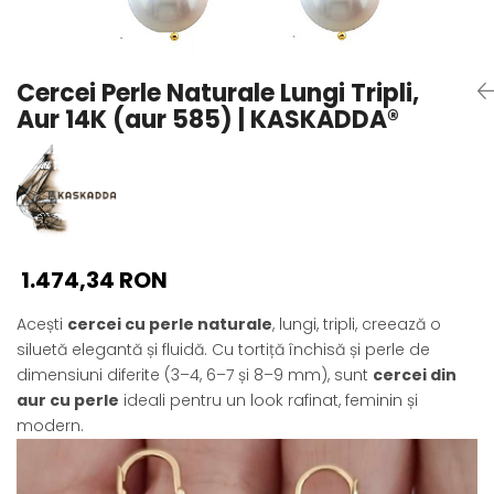
Seturi Perle cu Argint
Brățări cu Perle
Pandantive cu Perle
Cercei Perle Naturale Lungi Tripli,
Brose cu Perle
Aur 14K (aur 585) | KASKADDA®
1.474,34 RON
Acești
cercei cu perle naturale
, lungi, tripli, creează o
siluetă elegantă și fluidă. Cu tortiță închisă și perle de
dimensiuni diferite (3–4, 6–7 și 8–9 mm), sunt
cercei din
aur cu perle
ideali pentru un look rafinat, feminin și
modern.