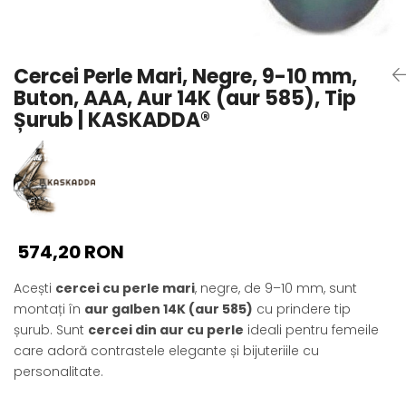
Seturi Perle cu Argint
Brățări cu Perle
Pandantive cu Perle
Cercei Perle Mari, Negre, 9-10 mm,
Brose cu Perle
Buton, AAA, Aur 14K (aur 585), Tip
Șurub | KASKADDA®
574,20 RON
Acești
cercei cu perle mari
, negre, de 9–10 mm, sunt
montați în
aur galben 14K (aur 585)
cu prindere tip
șurub. Sunt
cercei din aur cu perle
ideali pentru femeile
care adoră contrastele elegante și bijuteriile cu
personalitate.