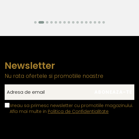
argintul sunt metale moi, iar componentele care necesita
o rezistenta mecanica ridicata trebuie realizate din
materiale mai dure pentru a asigura durabilitatea si
functionalitatea pe termen lung. Datorita compozitiei
metalurgice specifice, anumite elemente auxiliare
integrate in structura componentelor din aur si argint pot
manifesta proprietati feromagnetice, permitandu-le sa
interactioneze cu un camp magnetic extern. Aceasta
Newsletter
caracteristica este limitata exclusiv la aceste
componente functionale si nu influenteaza autenticitatea,
Nu rata ofertele si promotiile noastre
puritatea sau compozitia bijuteriei, care respecta
standardele industriei
Inchizatorile din aur si argint
contin un mic arc sau o
Vreau sa primesc newsletter cu promotiile magazinului.
tija metalica interna, realizata dintr-un aliaj metalic
Afla mai multe in
Politica de Confidentialitate
comun rezistent, care permite mecanismului de
deschidere si inchidere sa functioneze corect,
mentinandu-si elasticitatea in timp.