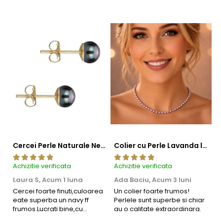
Cercei Perle Naturale Negre 5-6 mm, Buton AAA, Aur 14K (aur 585), Tip Șurub | KASKADDA®
Colier cu Perle Lavanda la Baza Gatului, de 4-5 mm, Perle Rare, Calitate AAA+, Aur 14K | KASKADDA®
Achizitie verificata
Achizitie verificata
Ac
Laura S,
Acum 1 luna
Ada Baciu,
Acum 3 luni
M
4
Informatii despre structura interna a componentelor
Cercei foarte finuti,culoarea
Un colier foarte frumos!
eate superba un navy ff
Perlele sunt superbe si chiar
B
din aur si argint utilizate in realizarea bijuteriilor
frumos.Lucrati bine,cu
au o calitate extraordinara.
b
siguranta am sa revin pt mai
s