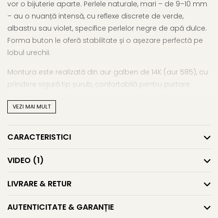
vor o bijuterie aparte. Perlele naturale, mari – de 9–10 mm
– au o nuanță intensă, cu reflexe discrete de verde,
albastru sau violet, specifice perlelor negre de apă dulce.
Forma buton le oferă stabilitate și o așezare perfectă pe
lobul urechii.
Montura este realizată din aur galben de 14K (aur 585), cu
prindere sigură tip șurub, confortabilă pentru purtare
zilnică. Acest model combină subtil clasicul cu misterul,
VEZI MAI MULT
fiind o alegere inspirată pentru femeile care preferă
cercei cu perle mari
cu o notă nonconformistă și
sofisticată.
CARACTERISTICI
Asemenea designuri regăsești și în selecția noastră
VIDEO
(1)
de
cercei cu perle mari
, parte din colecția extinsă
de
cercei cu perle
.
LIVRARE & RETUR
Caracteristici tehnice
AUTENTICITATE & GARANȚIE
Tipul perlei: perle naturale de apă dulce