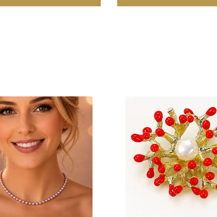
ale moi, iar componentele care necesita o rezistenta mecanica ridicata tr
iei metalurgice specifice, anumite elemente auxiliare integrate in structu
 extern. Aceasta caracteristica este limitata exclusiv la aceste componen
talica interna, realizata dintr-un aliaj metalic comun rezistent, care p
sme de deschidere si inchidere
, includ in structura lor un mic arc sau o ti
cest element previne uzura prematura si contribuie la mentinerea unei fixa
ra a inchizatorilor si altor elemente ale bijuteriilor, contin in structura l
te sporita, reducand riscul de desfacere accidentala si asigurand o fixa
tica, functionalitate si rezistenta, permitand bijuteriilor sa isi pastre
a, ci si sigura si rezistenta la uzura zilnica. Astfel, clientii se pot bu