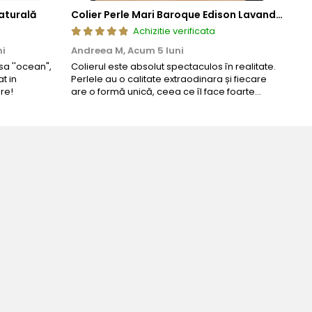
aturală
Colier Perle Mari Baroque Edison Lavandă, Calitatea AAA, Aur 14K | KASKADDA®
Achizitie verificata
ni
Andreea M,
Acum 5 luni
Mar
a ''ocean",
Colierul este absolut spectaculos în realitate.
Un c
t in
Perlele au o calitate extraodinara și fiecare
coma
re!
are o formă unică, ceea ce îl face foarte
comp
special. Nu seamănă cu nimic din ce am văzut
până acum. L-am purtat la un eveniment și am
primit multe ...
erfecta!