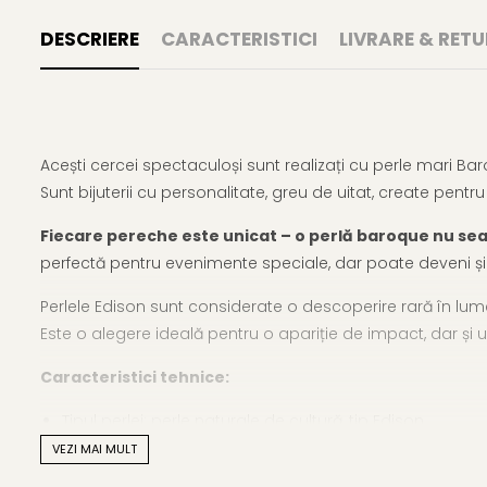
DESCRIERE
CARACTERISTICI
LIVRARE & RETU
Acești cercei spectaculoși sunt realizați cu perle mari Ba
Sunt bijuterii cu personalitate, greu de uitat, create pentr
Fiecare pereche este unicat – o perlă baroque nu se
perfectă pentru evenimente speciale, dar poate deveni și p
Perlele Edison sunt considerate o descoperire rară în lumea
Este o alegere ideală pentru o apariție de impact, dar ș
Caracteristici tehnice:
Tipul perlei: perle naturale de cultură, tip Edison
VEZI MAI MULT
Culoare: lavandă naturală