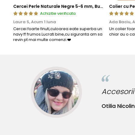
Cercei Perle Naturale Negre 5-6 mm, Buton AAA, Aur 14K (aur 585), Tip Șurub | KASKADDA®
Achizitie verificata
Laura S,
Acum 1 luna
Ada Baciu,
A
Cercei foarte finuti,culoarea eate superba un
Un colier foa
navy ff frumos.Lucrati bine,cu siguranta am sa
chiar au o ca
revin pt mai multe comenzi.❤️