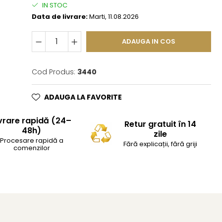
IN STOC
Data de livrare:
Marti, 11.08.2026
ADAUGA IN COS
Cod Produs:
3440
ADAUGA LA FAVORITE
vrare rapidă (24–
Retur gratuit în 14
48h)
zile
Procesare rapidă a
Fără explicații, fără griji
comenzilor