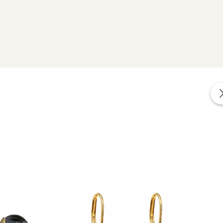
izate din perle naturale selectate manual, montate în
tă proveniența naturală a perlelor.
Edison lavandă și aur 14K.