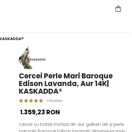
| KASKADDA®
Cercei Perle Mari Baroque
Edison Lavanda, Aur 14K|
KASKADDA®
1 Review
1.359,23 RON
Cercei cu tortiță închisă din aur galben 14K și perle
naturale Baroque Edison lavandă, dimensiuni mari