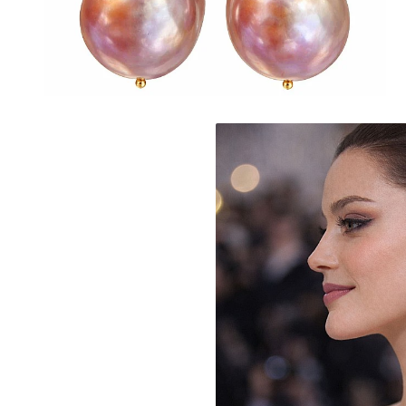
Seturi Perle cu Argint
Brățări cu Perle
Pandantive cu Perle
Brose cu Perle