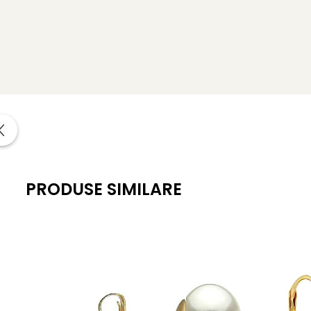
Forma: Baroque (neregulată, organică)
Calitate: AAA
Dimensiuni perle: 12x16,5 – 13,5x25 mm
Metal: aur galben 14K (aur 585)
Sistem de prindere: tortiță închisă
Greutate: aprox. 9 g / pereche
Garanție: certificat de autenticitate și garanție inclus
PRODUSE SIMILARE
KASKADDA®
este un brand european de bijuterii premium,
metale prețioase certificate. Fiecare bijuterie cu perle est
Adaugă un strop de unicitate colecției tale – sau oferă 
Ce simbolizează perlele baroque?
Ele sunt un omagiu adus imperfecțiunii naturale și exprimă frumus