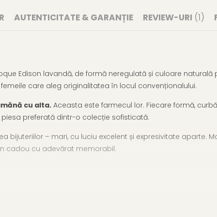
R
AUTENTICITATE & GARANȚIE
REVIEW-URI
(1)
roque Edison lavandă, de formă neregulată și culoare naturală p
u femeile care aleg originalitatea în locul convenționalului.
amănă cu alta.
Aceasta este farmecul lor. Fiecare formă, curbă ș
iesa preferată dintr-o colecție sofisticată.
 bijuteriilor – mari, cu luciu excelent și expresivitate aparte. 
i un cadou cu adevărat memorabil.