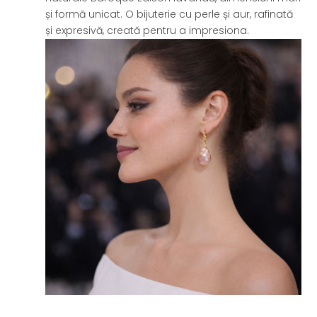
și formă unicat. O bijuterie cu perle și aur, rafinată
și expresivă, creată pentru a impresiona.