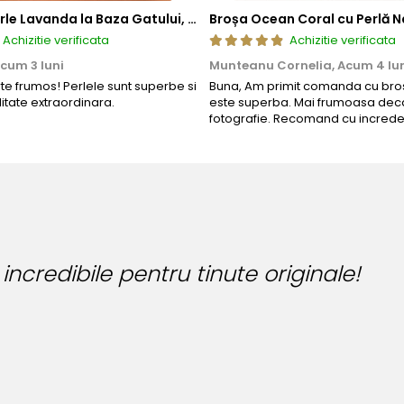
Colier cu Perle Lavanda la Baza Gatului, de 4-5 mm, Perle Rare, Calitate AAA+, Aur 14K | KASKADDA®
Broșa Ocean Coral cu Perlă N
Achizitie verificata
Achizitie verificata
cum 3 luni
Munteanu Cornelia,
Acum 4 lu
rte frumos! Perlele sunt superbe si
Buna, Am primit comanda cu bros
litate extraordinara.
este superba. Mai frumoasa deca
fotografie. Recomand cu increde
Bijuteria perfecta pentru ziua p
Bianca Manea-Mocan