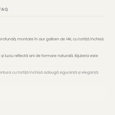
FAQ
rofundă, montate în aur galben de 14K, cu tortiță închisă.
i luciu reflectă ani de formare naturală. Bijuteria este
Montura cu tortiță închisă adaugă siguranță și eleganță.