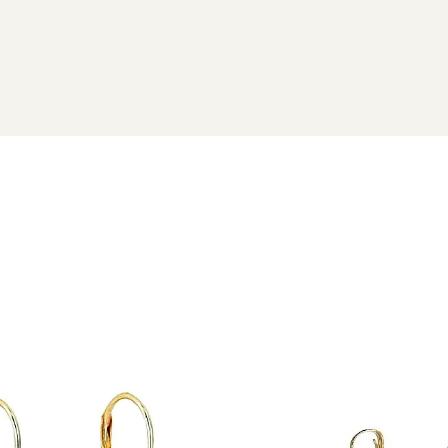
 cu marcă înregistrată în 27 de țări. Toate produsele sunt real
e însoțită de un certificat de garanție și autenticitate care ates
un dar cu adevărat rar. Comandă acum cerceii cu perle Baroque 
ețea unică a fiecărei femei.