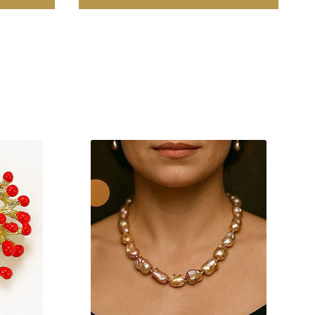
ebuie realizate din materiale mai dure pentru a asigura
ra componentelor din aur si argint pot manifesta proprietati
te functionale si nu influenteaza autenticitatea, puritatea sau
ermite mecanismului de deschidere si inchidere sa functioneze
ja metalica realizata dintr-un aliaj metalic comun, special ales
ri stabile.
or un aliaj metalic comun, special ales pentru a fi mai rezistent
re sigura si de lunga durata.
ze frumusetea si valoarea in timp. Prin aplicarea acestor tehnici
cura de bijuterii rafinate, concepute pentru a oferi atat placere