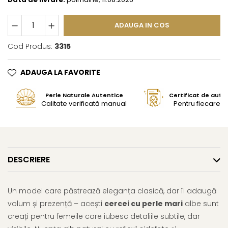
ADAUGA IN COS
Cod Produs:
3315
ADAUGA LA FAVORITE
Perle Naturale Autentice
Certificat de aute
Calitate verificată manual
Pentru fiecare bi
DESCRIERE
Un model care păstrează eleganța clasică, dar îi adaugă
volum și prezență – acești
cercei cu perle mari
albe sunt
creați pentru femeile care iubesc detaliile subtile, dar