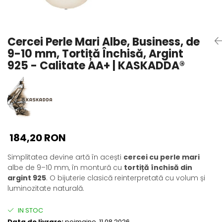
Seturi Perle cu Argint
Brățări cu Perle
Pandantive cu Perle
Cercei Perle Mari Albe, Business, de
Brose cu Perle
9-10 mm, Tortiță Închisă, Argint
925 - Calitate AA+ | KASKADDA®
184,20 RON
Simplitatea devine artă în acești
cercei cu perle mari
albe de 9–10 mm, în montură cu
tortiță închisă din
argint 925
. O bijuterie clasică reinterpretată cu volum și
luminozitate naturală.
IN STOC
Data de livrare:
poimaine, 11.08.2026