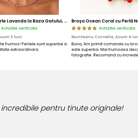
Colier cu Perle Lavanda la Baza Gatului, de 4-5 mm, Perle Rare, Calitate AAA+, Aur 14K | KASKADDA®
Broșa Ocean Coral cu Perlă N
Achizitie verificata
Achizitie verificata
cum 3 luni
Munteanu Cornelia,
Acum 4 lu
rte frumos! Perlele sunt superbe si
Buna, Am primit comanda cu bros
litate extraordinara.
este superba. Mai frumoasa deca
fotografie. Recomand cu increde
 incredibile pentru tinute originale!