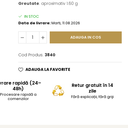
Greutate
: aproximativ 1.60 g
IN STOC
Data de livrare:
Marti, 11.08.2026
ADAUGA IN COS
Cod Produs:
3840
ADAUGA LA FAVORITE
vrare rapidă (24–
Retur gratuit în 14
48h)
zile
Procesare rapidă a
Fără explicații, fără griji
comenzilor