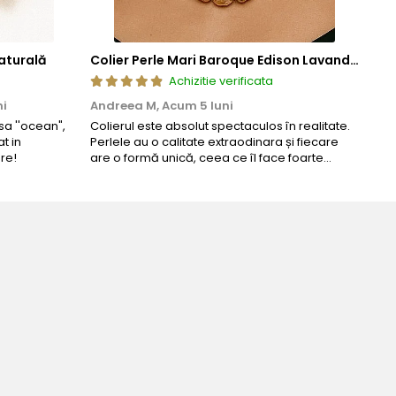
aturală
Colier Perle Mari Baroque Edison Lavandă, Calitatea AAA, Aur 14K | KASKADDA®
Achizitie verificata
ni
Andreea M,
Acum 5 luni
Mar
a ''ocean",
Colierul este absolut spectaculos în realitate.
Un c
t in
Perlele au o calitate extraodinara și fiecare
coma
re!
are o formă unică, ceea ce îl face foarte
comp
special. Nu seamănă cu nimic din ce am văzut
până acum. L-am purtat la un eveniment și am
primit multe ...