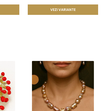
desfacere accidentala si asigurand o fixare sigura si de
VEZI VARIANTE
ze frumusetea si valoarea in timp. Prin aplicarea acestor tehnici
cura de bijuterii rafinate, concepute pentru a oferi atat placere