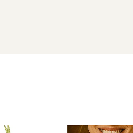
triva bolilor.
 intelepciunea, fidelitatea, curajul.
A CARE VINDECA
14 karate
vor ajunge la dumneavoastra intr-o cutiuta de bijuteri
karate) si saculet pentru pastrarea bijuteriilor.