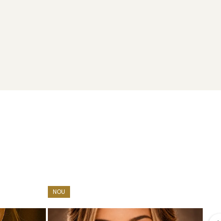
NOU
i impreuna cu alte cadouri: mostre de perle, certificat de