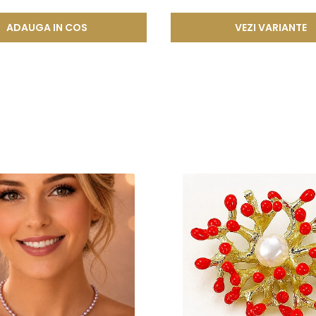
 compozitie confera o durabilitate sporita, reducand riscul de 
ADAUGA IN COS
VEZI VARIANTE
tica, functionalitate si rezistenta, permitand bijuteriilor sa isi pastre
a, ci si sigura si rezistenta la uzura zilnica. Astfel, clientii se pot bu