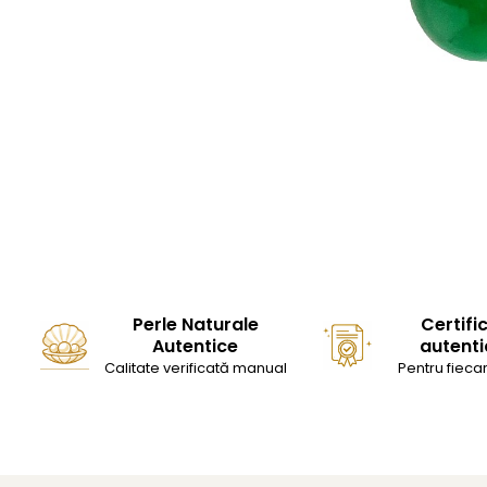
Seturi Perle cu Argint
Brățări cu Perle
Pandantive cu Perle
Brose cu Perle
Perle Naturale
Certifi
Autentice
autenti
Calitate verificată manual
Pentru fiecar