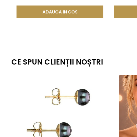
pentru a fi mai rezistent decat in mod normal. Aceasta
ADAUGA IN COS
lunga durata.
Aceasta metoda de fabricatie ofera un echilibru perfect intre este
standardizate la nivel global, fiecare piesa ramane nu doar elegant
estetica, cat si fiabilitate de lunga durata.
CE SPUN CLIENȚII NOȘTRI