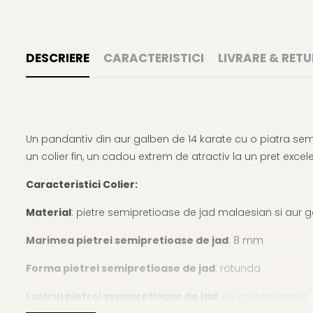
DESCRIERE
CARACTERISTICI
LIVRARE & RETU
Un pandantiv din aur galben de 14 karate cu o piatra sem
un colier fin, un cadou extrem de atractiv la un pret exce
Caracteristici Colier:
Material
: pietre semipretioase de jad malaesian si aur g
Marimea pietrei semipretioase de jad
: 8 mm
Forma pietrei semipretioase de jad
: rotunda
Lustrul pietrei semipretioase de jad
: de calitate inalta