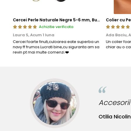
Cercei Perle Naturale Negre 5-6 mm, Buton AAA, Aur 14K (aur 585), Tip Șurub | KASKADDA®
Achizitie verificata
Laura S,
Acum 1 luna
Ada Baciu,
A
Cercei foarte finuti,culoarea eate superba un
Un colier foa
navy ff frumos.Lucrati bine,cu siguranta am sa
chiar au o ca
revin pt mai multe comenzi.❤️
Accesorii
Otilia Nicolin