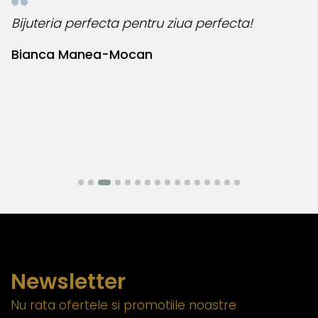
Bijuteria perfecta pentru ziua perfecta!
O
l
Bianca Manea-Mocan
N
Newsletter
Nu rata ofertele si promotiile noastre