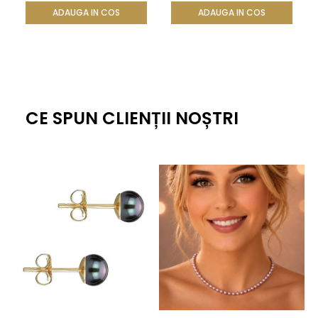
reprezintă
ADAUGA IN COS
ADAUGA IN COS
Completează-ți colecția cu Broșa Golden Grape cu Perle
Naturale și adaugă un strop de strălucire fiecărei ținute.
CE SPUN CLIENȚII NOȘTRI