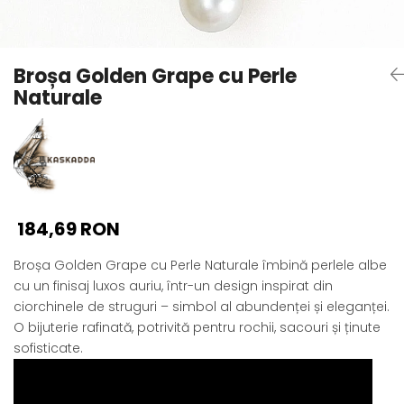
Seturi Perle cu Argint
Brățări cu Perle
Pandantive cu Perle
Broșa Golden Grape cu Perle
Brose cu Perle
Naturale
184,69 RON
Broșa Golden Grape cu Perle Naturale îmbină perlele albe
cu un finisaj luxos auriu, într-un design inspirat din
ciorchinele de struguri – simbol al abundenței și eleganței.
O bijuterie rafinată, potrivită pentru rochii, sacouri și ținute
sofisticate.