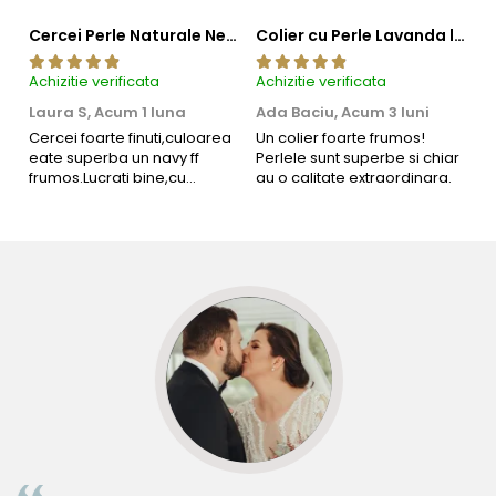
Cercei Perle Naturale Negre 5-6 mm, Buton AAA, Aur 14K (aur 585), Tip Șurub | KASKADDA®
Colier cu Perle Lavanda la Baza Gatului, de 4-5 mm, Perle Rare, Calitate AAA+, Aur 14K | KASKADDA®
Achizitie verificata
Achizitie verificata
Ac
Laura S,
Acum 1 luna
Ada Baciu,
Acum 3 luni
M
4
Cercei foarte finuti,culoarea
Un colier foarte frumos!
eate superba un navy ff
Perlele sunt superbe si chiar
B
frumos.Lucrati bine,cu
au o calitate extraordinara.
b
siguranta am sa revin pt mai
s
multe comenzi.❤️
d
R