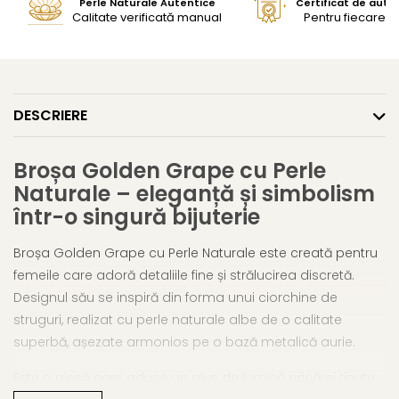
Perle Naturale Autentice
Certificat de aute
Calitate verificată manual
Pentru fiecare bi
DESCRIERE
Broșa Golden Grape cu Perle
Naturale – eleganță și simbolism
într-o singură bijuterie
Broșa Golden Grape cu Perle Naturale este creată pentru
femeile care adoră detaliile fine și strălucirea discretă.
Designul său se inspiră din forma unui ciorchine de
struguri, realizat cu perle naturale albe de o calitate
superbă, așezate armonios pe o bază metalică aurie.
Este o piesă care aduce un plus de lumină oricărei ținute,