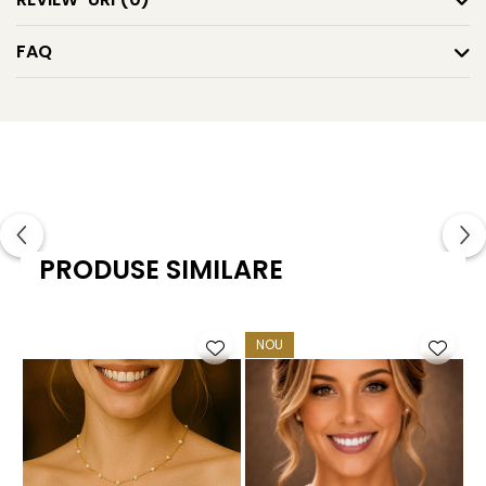
Oferită cadou sau păstrată ca piesă prețioasă în colecție,
FAQ
această
brățară cu perle
este o expresie delicată a
feminității nemuritoare și a gustului pentru frumos
autentic.
Caracteristici tehnice
Material: perle naturale, calitatea AAA
Mărimea perlei: 7–8 mm
PRODUSE SIMILARE
Forma perlei: rotundă
Lustru: de calitate înaltă
NOU
Culoarea: alb natural
Tipul perlei: perle de apă dulce
Suprafață: lucioasă, cu imperfecțiuni aproape