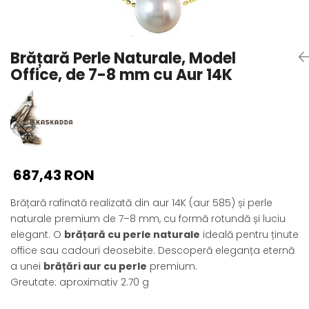
Seturi Perle cu Argint
Brățări cu Perle
Pandantive cu Perle
Brățară Perle Naturale, Model
Brose cu Perle
Office, de 7-8 mm cu Aur 14K
687,43 RON
Brățară rafinată realizată din aur 14K (aur 585) și perle
naturale premium de 7–8 mm, cu formă rotundă și luciu
elegant. O
brățară cu perle naturale
ideală pentru ținute
office sau cadouri deosebite. Descoperă eleganța eternă
a unei
brățări aur cu perle
premium.
Greutate: aproximativ 2.70 g