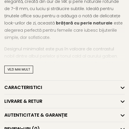
elegantă, creată din aur de 14K și perle naturale rotunde
de 7–8 mm, cu luciu și strălucire subtile. Ideală pentru
ținutele office sau pentru a adăuga o notă de delicatețe
look-urilor de zi, această
brățară cu perle naturale
este
alegerea perfectă pentru femeile care iubesc bijuteriile
simple, dar sofisticate.
Designul minimalist este pus în valoare de contrastul
nobil dintre albul perlelor și tonul cald al aurului galben.
Fiecare perlă este aleasă manual pentru calitate AAA,
VEZI MAI MULT
formă rotundă și suprafață cu imperfecțiuni aproape
imperceptibile. Brățara oferă echilibrul perfect între
rafinament clasic și versatilitate modernă, fiind o piesă
CARACTERISTICI
esențială într-o colecție de bijuterii de calitate. O astfel de
brățară cu perle
este potrivită pentru purtare zilnică, la
LIVRARE & RETUR
birou, sau pentru ocazii discrete, în care naturalețea
vorbește mai puternic decât opulența. Este o bijuterie
AUTENTICITATE & GARANȚIE
subtilă, dar memorabilă – o
brățară aur cu perle
ce se
adaptează oricărui stil și oricărui moment.
REVIEW-URI
(0)