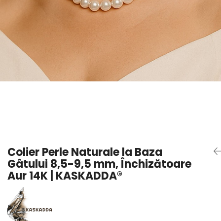
Seturi Perle cu Argint
Brățări cu Perle
Pandantive cu Perle
Brose cu Perle
Colier Perle Naturale la Baza
Gâtului 8,5-9,5 mm, Închizătoare
Aur 14K | KASKADDA®