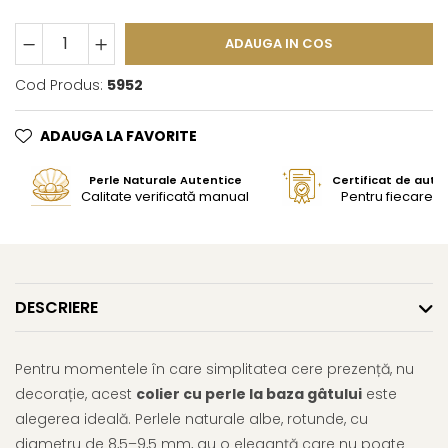
ADAUGA IN COS
Cod Produs:
5952
ADAUGA LA FAVORITE
Perle Naturale Autentice
Certificat de aute
Calitate verificată manual
Pentru fiecare bi
DESCRIERE
Pentru momentele în care simplitatea cere prezență, nu
decorație, acest
colier cu perle la baza gâtului
este
alegerea ideală. Perlele naturale albe, rotunde, cu
diametru de 8,5–9,5 mm, au o eleganță care nu poate