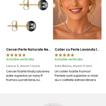
Cercei Perle Naturale Negre 5-6 mm, Buton AAA, Aur 14K (aur 585), Tip Șurub | KASKADDA®
Colier cu Perle Lavanda la Baza Gatului, de 4-5 mm, Perle Rare, Calitate AAA+, Aur 14K | KASKADDA®
Achizitie verificata
Achizitie verificata
Ac
Laura S,
Acum 1 luna
Ada Baciu,
Acum 3 luni
M
4
Cercei foarte finuti,culoarea
Un colier foarte frumos!
eate superba un navy ff
Perlele sunt superbe si chiar
B
frumos.Lucrati bine,cu
au o calitate extraordinara.
b
siguranta am sa revin pt mai
s
multe comenzi.❤️
d
R