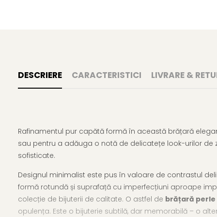
DESCRIERE
CARACTERISTICI
LIVRARE & RETU
Rafinamentul pur capătă formă în această brățară elegan
sau pentru a adăuga o notă de delicatețe look-urilor de 
sofisticate.
Designul minimalist este pus în valoare de contrastul delica
formă rotundă și suprafață cu imperfecțiuni aproape imperce
colecție de bijuterii de calitate. O astfel de
brățară perle
opulența. Este o bijuterie subtilă, dar memorabilă – o alte