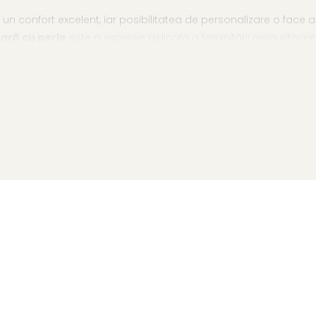
 confort excelent, iar posibilitatea de personalizare o face ac
ară cu perle
este o expresie delicată a feminității nemuritoare
tibile