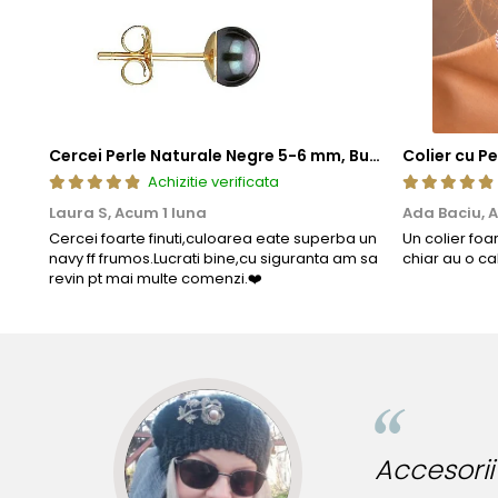
Cercei Perle Naturale Negre 5-6 mm, Buton AAA, Aur 14K (aur 585), Tip Șurub | KASKADDA®
Achizitie verificata
Laura S,
Acum 1 luna
Ada Baciu,
A
Cercei foarte finuti,culoarea eate superba un
Un colier foa
navy ff frumos.Lucrati bine,cu siguranta am sa
chiar au o ca
revin pt mai multe comenzi.❤️
ibile pentru tinute originale!