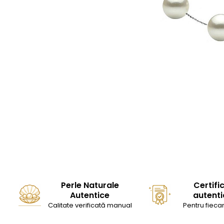
Seturi Perle cu Argint
Brățări cu Perle
Pandantive cu Perle
Brose cu Perle
Perle Naturale
Certifi
Autentice
autenti
Calitate verificată manual
Pentru fiecar