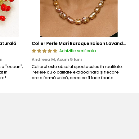
aturală
Colier Perle Mari Baroque Edison Lavandă, Calitatea AAA, Aur 14K | KASKADDA®
Achizitie verificata
ni
Andreea M,
Acum 5 luni
Mar
a ''ocean",
Colierul este absolut spectaculos în realitate.
Un c
t in
Perlele au o calitate extraodinara și fiecare
coma
re!
are o formă unică, ceea ce îl face foarte
comp
special. Nu seamănă cu nimic din ce am văzut
până acum. L-am purtat la un eveniment și am
primit multe ...
Bijuteria perfecta pen