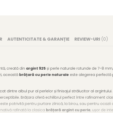
R
AUTENTICITATE & GARANȚIE
REVIEW-URI
(0)
tă, creată din
argint 925
și perle naturale rotunde de 7–8 mm, cu
zi, această
brățară cu perle naturale
este alegerea perfectă p
t dintre albul pur al perlelor și finisajul strălucitor al argintul
ptibile. Brățara oferă echilibrul perfect între rafinament clasic
este potrivită pentru purtare zilnică, la birou, sau pentru ocazi
rnativă rafinată la clasica
brățară argint cu perle
, ușor de int