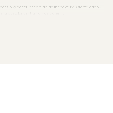
cesibilă pentru fiecare tip de încheietură. Oferită cadou
 și a gustului pentru frumos autentic.