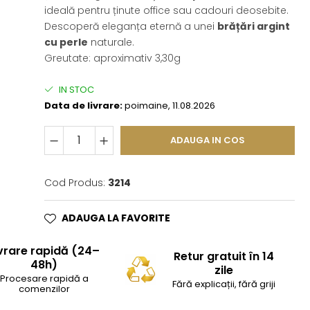
ideală pentru ținute office sau cadouri deosebite.
Descoperă eleganța eternă a unei
brățări argint
cu perle
naturale.
Greutate: aproximativ 3,30g
IN STOC
Data de livrare:
poimaine, 11.08.2026
ADAUGA IN COS
Cod Produs:
3214
ADAUGA LA FAVORITE
vrare rapidă (24–
Retur gratuit în 14
48h)
zile
Procesare rapidă a
Fără explicații, fără griji
comenzilor