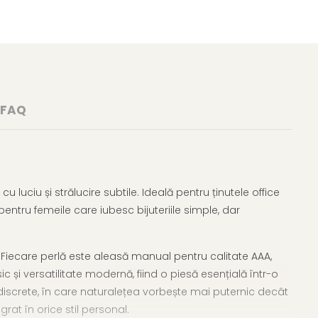
FAQ
 luciu și strălucire subtile. Ideală pentru ținutele office
entru femeile care iubesc bijuteriile simple, dar
ui. Fiecare perlă este aleasă manual pentru calitate AAA,
 și versatilitate modernă, fiind o piesă esențială într-o
i discrete, în care naturalețea vorbește mai puternic decât
egrat în orice stil personal.