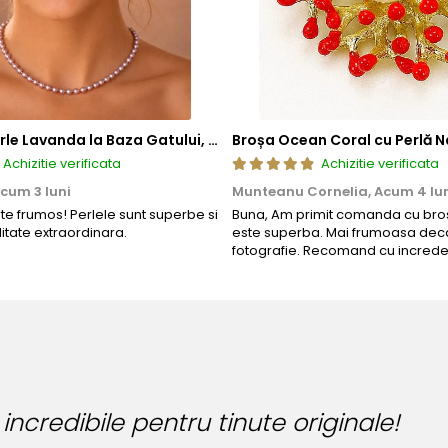
Colier cu Perle Lavanda la Baza Gatului, de 4-5 mm, Perle Rare, Calitate AAA+, Aur 14K | KASKADDA®
Broșa Ocean Coral cu Perlă N
Achizitie verificata
Achizitie verificata
cum 3 luni
Munteanu Cornelia,
Acum 4 lu
rte frumos! Perlele sunt superbe si
Buna, Am primit comanda cu bros
litate extraordinara.
este superba. Mai frumoasa deca
fotografie. Recomand cu increde