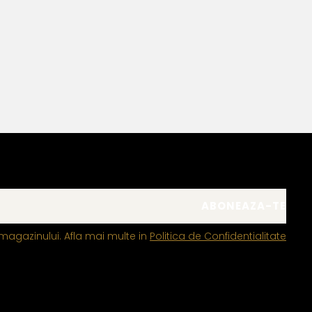
Bianca Manea-Mocan
magazinului. Afla mai multe in
Politica de Confidentialitate