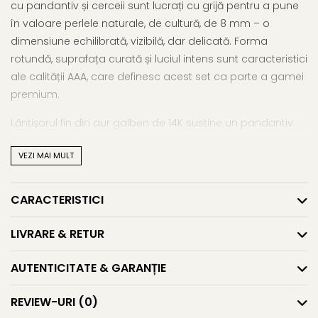
cu pandantiv și cerceii sunt lucrați cu grijă pentru a pune
în valoare perlele naturale, de cultură, de 8 mm – o
dimensiune echilibrată, vizibilă, dar delicată. Forma
rotundă, suprafața curată și luciul intens sunt caracteristici
ale calității AAA, care definesc acest set ca parte a gamei
premium.
Lănțișorul fin din aur galben de 14K susține un pandantiv
cu design minimalist, în care perla se lasă remarcată prin
VEZI MAI MULT
simplitate. Cerceii, cu tortiță închisă și model lalea, se
așază cu eleganță, fiind potriviți atât pentru purtare zilnică,
cât și pentru evenimente. Setul este o alegere ideală
CARACTERISTICI
pentru femeile care preferă bijuteriile subtile, dar prețioase
– piese care se remarcă prin echilibru, nu prin exces.
LIVRARE & RETUR
Acest
set cu perle naturale premium
este însoțit de
AUTENTICITATE & GARANȚIE
certificat de autenticitate și livrat într-o prezentare
elegantă, gata să fie dăruit sau păstrat cu grijă ca bijuterie
REVIEW-URI
(0)
de suflet.