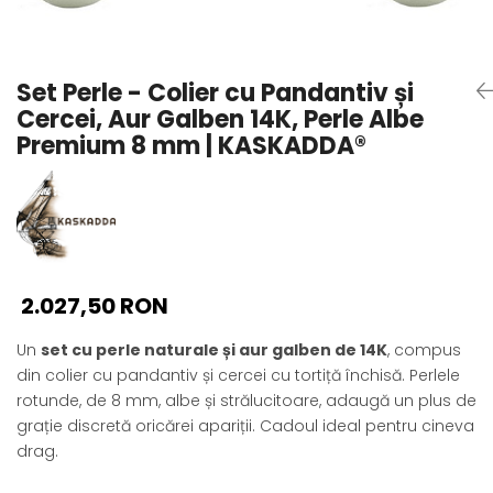
Seturi Perle cu Argint
Brățări cu Perle
Pandantive cu Perle
Set Perle - Colier cu Pandantiv și
Brose cu Perle
Cercei, Aur Galben 14K, Perle Albe
Premium 8 mm | KASKADDA®
2.027,50 RON
Un
set cu perle naturale și aur galben de 14K
, compus
din colier cu pandantiv și cercei cu tortiță închisă. Perlele
rotunde, de 8 mm, albe și strălucitoare, adaugă un plus de
grație discretă oricărei apariții. Cadoul ideal pentru cineva
drag.