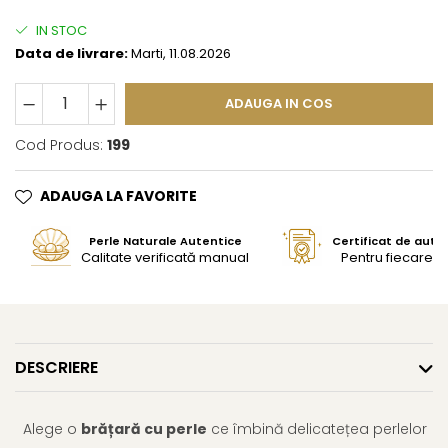
IN STOC
Data de livrare:
Marti, 11.08.2026
ADAUGA IN COS
Cod Produs:
199
ADAUGA LA FAVORITE
Perle Naturale Autentice
Certificat de aute
Calitate verificată manual
Pentru fiecare bi
DESCRIERE
Alege o
brățară cu perle
ce îmbină delicatețea perlelor