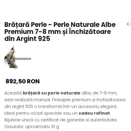
Seturi Perle cu Argint
Brățări cu Perle
Pandantive cu Perle
Brățară Perle - Perle Naturale Albe
Brose cu Perle
Premium 7-8 mm și Închizătoare
din Argint 925
892,50 RON
Această
brățară cu perle naturale
albe, de 7–8 mm,
este realizată manual. Finisajele premium și închizătoarea
din argint 925 o transformă într-un accesoriu elegant,
ideal pentru ocazii speciale sau un
cadou rafinat
.
Bijuterie unică cu certificat de garantie si autenticitate.
Greutate: aproximativ 10 g