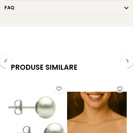
naturală cu emoția alegerii personale.
FAQ
Caracteristici tehnice
Tipul perlelor: perle naturale de apă dulce
Calitate perle: AA+
Forma perle: rotundă
Mărimea perlelor: 7–8 mm
PRODUSE SIMILARE
Culoarea: lavandă naturală
Lustrul perle: de calitate înaltă
Material montură: aur galben 14K (aur 585)
Lungime brățară: 18 cm
Greutate: aproximativ 10.00 g