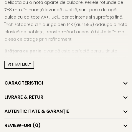
delicată cu o notă aparte de culoare. Perlele rotunde de
7–8 mm, în nuanță lavandă subtilă, sunt perle de apă
dulce cu calitate AA+, luciu perlat intens și suprafață fină.
Închizătoarea din aur galben 14K (aur 585) adaugă o notă
clasică de noblețe, transformând această bijuterie într-o
piesă ce atrage prin rafinament.
Brățara cu perle
lavandă este perfectă pentru ținute
feminine, romantice sau pentru un look elegant de zi cu zi.
VEZI MAI MULT
Poate fi purtată la birou, la evenimente speciale sau
oferită ca dar, fiind parte din colecțiile de
brățări cu perle
naturale
care inspiră și emoționează. Este o
brățară aur
CARACTERISTICI
cu perle
care spune o poveste – a feminității, a naturii, a
rafinamentului autentic.
LIVRARE & RETUR
Perlele lavandă pot avea ușoare variații de nuanță și
AUTENTICITATE & GARANȚIE
textură – semne unice ale originii naturale. Fiecare perlă
este diferită, iar această autenticitate transformă bijuteria
REVIEW-URI
(0)
într-un accesoriu memorabil, care îmbină frumusețea