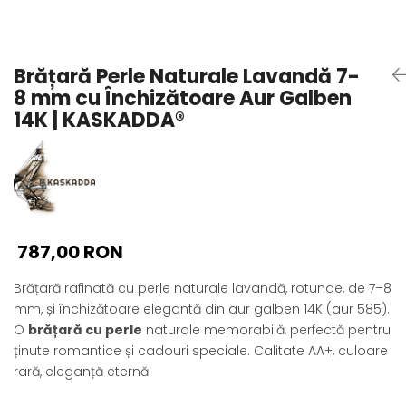
Seturi Perle cu Argint
Brățări cu Perle
Pandantive cu Perle
Brățară Perle Naturale Lavandă 7-
Brose cu Perle
8 mm cu Închizătoare Aur Galben
14K | KASKADDA®
787,00 RON
Brățară rafinată cu perle naturale lavandă, rotunde, de 7–8
mm, și închizătoare elegantă din aur galben 14K (aur 585).
O
brățară cu perle
naturale memorabilă, perfectă pentru
ținute romantice și cadouri speciale. Calitate AA+, culoare
rară, eleganță eternă.