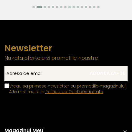
dintr-un aliaj metalic comun, special ales pentru a
asigura flexibilitatea si siguranta mecanismului. Acest
element previne uzura prematura si contribuie la
mentinerea unei fixari stabile.
Zalele duble din aur si argint
, utilizate pentru
prinderea sigura a inchizatorilor si altor elemente ale
Newsletter
bijuteriilor, contin in structura lor un aliaj metalic comun,
special ales pentru a fi mai rezistent decat in mod
Nu rata ofertele si promotiile noastre
normal. Aceasta compozitie confera o durabilitate
sporita, reducand riscul de desfacere accidentala si
asigurand o fixare sigura si de lunga durata.
Vreau sa primesc newsletter cu promotiile magazinului.
Aceasta metoda de fabricatie ofera un echilibru perfect intre
Afla mai multe in
Politica de Confidentialitate
estetica, functionalitate si rezistenta, permitand bijuteriilor sa isi
pastreze frumusetea si valoarea in timp. Prin aplicarea acestor
tehnici standardizate la nivel global, fiecare piesa ramane nu
doar eleganta, ci si sigura si rezistenta la uzura zilnica. Astfel,
clientii se pot bucura de bijuterii rafinate, concepute pentru a
Magazinul Meu