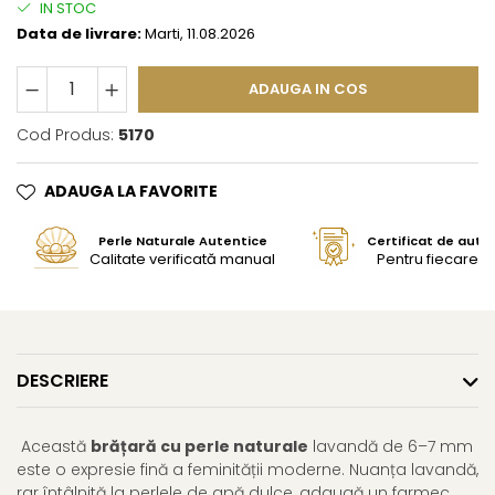
IN STOC
Data de livrare:
Marti, 11.08.2026
ADAUGA IN COS
Cod Produs:
5170
ADAUGA LA FAVORITE
Perle Naturale Autentice
Certificat de aute
Calitate verificată manual
Pentru fiecare bi
DESCRIERE
Această
brățară cu perle naturale
lavandă de 6–7 mm
este o expresie fină a feminității moderne. Nuanța lavandă,
rar întâlnită la perlele de apă dulce, adaugă un farmec