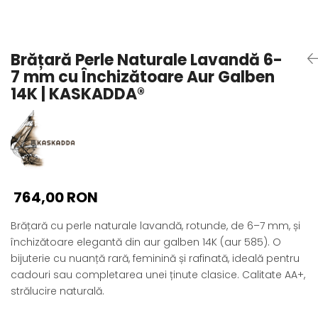
Seturi Perle cu Argint
Brățări cu Perle
Pandantive cu Perle
Brățară Perle Naturale Lavandă 6-
Brose cu Perle
7 mm cu Închizătoare Aur Galben
14K | KASKADDA®
764,00 RON
Brățară cu perle naturale lavandă, rotunde, de 6–7 mm, și
închizătoare elegantă din aur galben 14K (aur 585). O
bijuterie cu nuanță rară, feminină și rafinată, ideală pentru
cadouri sau completarea unei ținute clasice. Calitate AA+,
strălucire naturală.