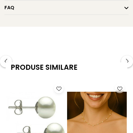
Caracteristici tehnice
FAQ
Tipul perlelor: perle naturale de cultura, de apă dulce
Calitate perle: AA+
Forma perle: rotundă
Mărimea perlelor: 6–7 mm
Culoarea: lavandă naturală
PRODUSE SIMILARE
Lustrul perle: de calitate înaltă
Material montură: aur galben 14K (aur 585)
Lungime brățară: 18 cm
Greutate: aproximativ 9.50 g
KASKADDA este un brand european de bijuterii premium,
cu marcă înregistrată în 27 de țări. Toate produsele sunt