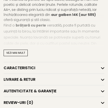
poetic și delicat oricărei ținute. Perlele rotunde, calitate
AA+, se disting prin luciu ridicat și suprafață netedă, iar
închizătoarea elegantă din
aur galben 14K (aur 585)
oferă siguranță și stil clasic.
Fiind o
brățară cu perle
versatilă, poate fi purtată cu
ușurință la birou, la întâlniri importante sau în momente
speciale. Nuanța lavandă se potrivește superb cu tonuri
calde de piele, dar și cu outfituri pastel sau neutre. Din
colecția noastră de
brățări cu perle naturale
, acest
VEZI MAI MULT
model se remarcă prin echilibrul între rafinament discret și
personalitate unică – o
brățară aur cu perle
creată
pentru femeile care adoră detaliile rare.
CARACTERISTICI
Fiecare perlă este unică, iar ușoarele variații de culoare și
LIVRARE & RETUR
urme de creștere sunt semnele clare ale provenienței
naturale. Această bijuterie nu este doar frumoasă, ci și
AUTENTICITATE & GARANȚIE
autentică – un simbol al naturii în forma ei pură și
elegantă.
REVIEW-URI
(0)