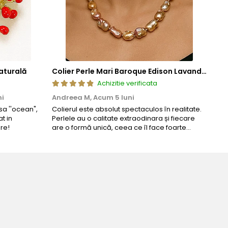
aturală
Colier Perle Mari Baroque Edison Lavandă, Calitatea AAA, Aur 14K | KASKADDA®
Achizitie verificata
ni
Andreea M,
Acum 5 luni
Mar
a ''ocean",
Colierul este absolut spectaculos în realitate.
Un c
t in
Perlele au o calitate extraodinara și fiecare
coma
re!
are o formă unică, ceea ce îl face foarte
comp
special. Nu seamănă cu nimic din ce am văzut
până acum. L-am purtat la un eveniment și am
primit multe ...
Bijuteria perfecta pentru ziua 