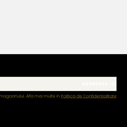
Bianca Manea-Mocan
magazinului. Afla mai multe in
Politica de Confidentialitate