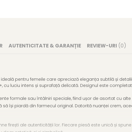
R
AUTENTICITATE & GARANȚIE
REVIEW-URI
(0)
deală pentru femeile care apreciază eleganța subtilă și detaliil
, cu luciu intens și suprafață delicată. Designul este completat
ente formale sau întâlniri speciale, fiind ușor de asortat cu alte 
ră să își piardă din farmecul original. Datorită nuanței crem, ac
firești ale autenticității lor. Fiecare piesă este unică și spune