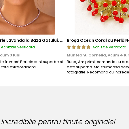
Colier cu Perle Lavanda la Baza Gatului, de 4-5 mm, Perle Rare, Calitate AAA+, Aur 14K | KASKADDA®
Broșa Ocean Coral cu Perlă N
Achizitie verificata
Achizitie verificata
cum 3 luni
Munteanu Cornelia,
Acum 4 lu
rte frumos! Perlele sunt superbe si
Buna, Am primit comanda cu bros
litate extraordinara.
este superba. Mai frumoasa deca
fotografie. Recomand cu increde