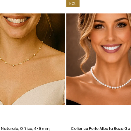
e însoțită de un certificat de garanție și autenticitate care ates
NOU
– creată pentru a celebra feminitatea discretă și farmecul natura
ză această brățară cu un
colier cu perle
sau o pereche de
cer
 aur si argint utilizate in realizarea bijuteriilor
 siguranta bijuteriilor, anumite componente esentiale sunt fabri
in aur si argint si zalele duble din aur si argint includ in structur
obal in productia de bijuterii fine, fiind utilizata de toti
te interne nu afecteaza aspectul, calitatea sau autenticitatea 
a rezistenta si siguranta bijuteriei in utilizarea zilnica.
l sunt metale moi, iar componentele care necesita o rezistent
 termen lung. Datorita compozitiei metalurgice specifice, anumi
i feromagnetice, permitandu-le sa interactioneze cu un camp m
za autenticitatea, puritatea sau compozitia bijuteriei, care re
e Naturale, Office, 4-5 mm,
Colier cu Perle Albe la Baza Gat
tija metalica interna, realizata dintr-un aliaj metalic comun 