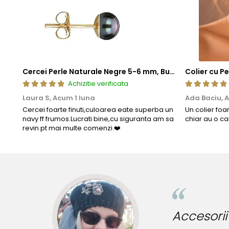
Cercei Perle Naturale Negre 5-6 mm, Buton AAA, Aur 14K (aur 585), Tip Șurub | KASKADDA®
Achizitie verificata
Laura S,
Acum 1 luna
Ada Baciu,
A
Cercei foarte finuti,culoarea eate superba un
Un colier foa
navy ff frumos.Lucrati bine,cu siguranta am sa
chiar au o ca
revin pt mai multe comenzi.❤️
ru tinute originale!