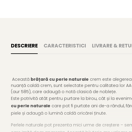
DESCRIERE
CARACTERISTICI
LIVRARE & RETU
Această
brățară cu perle naturale
crem este alegerea i
nuanță caldă crem, sunt selectate pentru calitatea lor AA+
(aur 585), care adaugă o notă clasică de noblețe.
Este potrivită atât pentru purtare la birou, cât și la evenim
cu perle naturale
care pot fi purtate ani de-a rândul, fă
piele și adaugă o lumină caldă oricărei ținute.
Perlele naturale pot prezenta mici urme de creștere – semne 