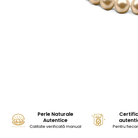
Seturi Perle cu Argint
Brățări cu Perle
Pandantive cu Perle
Brose cu Perle
Perle Naturale
Certifi
Autentice
autenti
Calitate verificată manual
Pentru fiecar