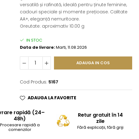
versatilă și rafinată, ideală pentru ținute feminine,
cadouri speciale și momente prețioase. Calitate
AA+, eleganță nemuritoare.
Greutate: aproximativ 10.00 g
IN STOC
Data de livrare:
Marti, 11.08.2026
ADAUGA IN COS
Cod Produs:
5167
ADAUGA LA FAVORITE
vrare rapidă (24–
Retur gratuit în 14
48h)
zile
Procesare rapidă a
Fără explicații, fără griji
comenzilor