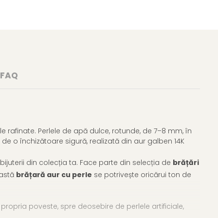
FAQ
e rafinate. Perlele de apă dulce, rotunde, de 7–8 mm, în
 de o închizătoare sigură, realizată din aur galben 14K
bijuterii din colecția ta. Face parte din selecția de
brățări
eastă
brățară aur cu perle
se potrivește oricărui ton de
 propria poveste, spre deosebire de perlele artificiale,