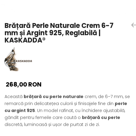
Seturi Perle cu Argint
Brățări cu Perle
Pandantive cu Perle
Brățară Perle Naturale Crem 6-7
Brose cu Perle
mm și Argint 925, Reglabilă |
KASKADDA®
268,00 RON
Această
brățară cu perle naturale
crem, de 6–7 mm, se
remarcă prin delicatețea culorii și finisajele fine din
perle
cu argint 925
. Un model rafinat, cu închidere ajustabilă,
gândit pentru femeile care caută o
brățară cu perle
discretă, luminoasă și ușor de purtat zi de zi.