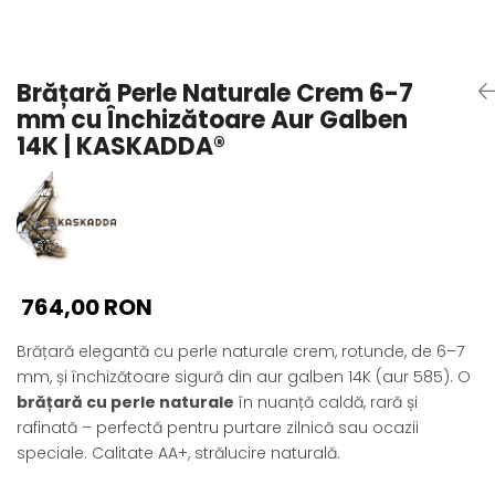
Seturi Perle cu Argint
Brățări cu Perle
Pandantive cu Perle
Brățară Perle Naturale Crem 6-7
Brose cu Perle
mm cu Închizătoare Aur Galben
14K | KASKADDA®
764,00 RON
Brățară elegantă cu perle naturale crem, rotunde, de 6–7
mm, și închizătoare sigură din aur galben 14K (aur 585). O
brățară cu perle naturale
în nuanță caldă, rară și
rafinată – perfectă pentru purtare zilnică sau ocazii
speciale. Calitate AA+, strălucire naturală.