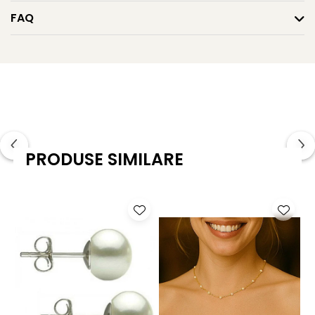
natură.
FAQ
Caracteristici tehnice
Tipul perlelor: perle naturale de apă dulce
Calitate perle: AA+
Forma perle: rotundă
Mărimea perlelor: 6–7 mm
PRODUSE SIMILARE
Culoarea: crem cald natural
Lustrul perle: de calitate înaltă
Material montură: aur galben 14K (aur 585)
Lungime brățară: 18 cm
Greutate: aproximativ 9.50 g