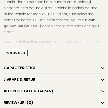
subtilă, dar cu personalitate. Nuanța crem, caldă și
elegantă, este naturală și rar întâlnită la perlele de apă
dulce. Perlele rotunde, cu luciu ridicat, sunt selectate
pentru calitatea AA+, iar închizătoarea sigură din
aur
galben 14K (aur 585)
completează armonios designul
clasic.
Această
brățară cu perle
poate fi purtată cu ușurință în
contexte formale, profesionale sau casual elegante.
VEZI MAI MULT
Nuanța crem este versatilă și delicată, potrivindu-se cu
orice ton de piele și adăugând o lumină caldă fiecărei
ținute. Din selecția noastră de
brățări cu perle naturale
,
CARACTERISTICI
acest model este o alegere fină, ideală și ca
brățară aur
cu perle
pentru un cadou cu semnificație.
LIVRARE & RETUR
Fiecare perlă este unică, iar variațiile subtile de culoare
AUTENTICITATE & GARANȚIE
sau urmele naturale de creștere confirmă autenticitatea.
Spre deosebire de perlele artificiale, cele naturale spun o
REVIEW-URI
(0)
poveste – a timpului, a răbdării și a frumuseții născute în