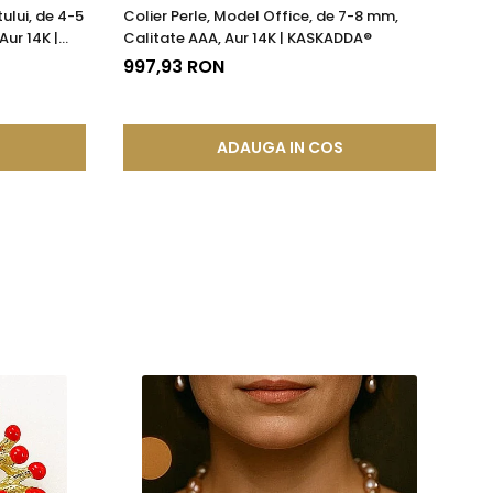
ului, de 4-5
Colier Perle, Model Office, de 7-8 mm,
Ce
desfacere accidentala si asigurand o fixare sigura si de
Aur 14K |
Calitate AAA, Aur 14K | KASKADDA®
Mo
997,93 RON
19
ze frumusetea si valoarea in timp. Prin aplicarea acestor tehnici
cura de bijuterii rafinate, concepute pentru a oferi atat placere
ADAUGA IN COS