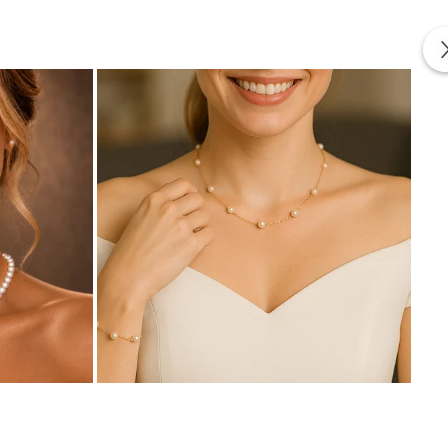
cate in conformitate cu standardele specifice industriei.
a lor elemente interne realizate din aliaje metalice comune.
 producatorii pentru a asigura functionalitatea si
bijuteriei. Aceste elemente nu sunt vizibile si nu
a mecanica ridicata trebuie realizate din materiale mai
te elemente auxiliare integrate in structura
agnetic extern. Aceasta caracteristica este limitata
specta standardele industriei
rezistent, care permite mecanismului de deschidere si
or un mic arc sau o tija metalica realizata dintr-un aliaj
atura si contribuie la mentinerea unei fixari stabile.
n in structura lor un aliaj metalic comun, special ales