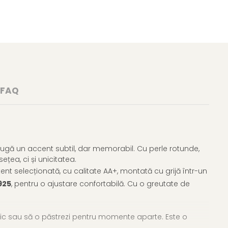
FAQ
augă un accent subtil, dar memorabil. Cu perle rotunde,
țea, ci și unicitatea.
tent selecționată, cu calitate AA+, montată cu grijă într-un
925
, pentru o ajustare confortabilă. Cu o greutate de
ilnic sau să o păstrezi pentru momente aparte. Este o