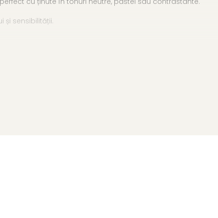
erfect cu ținute în tonuri neutre, pastel sau contrastante.
i sensibilității.
t 925
marcă înregistrată în 27 de țări. Toate produsele sunt realiza
e însoțită de un certificat de garanție și autenticitate care ates
 exprimă feminitate, rafinament și stil personal – un detaliu apa
ză această brățară cu un
colier cu perle
sau o pereche de
cer