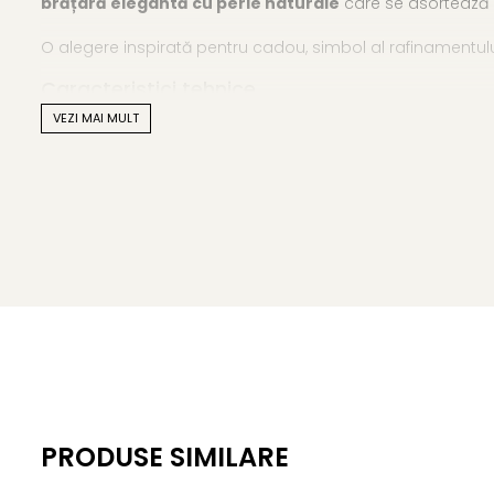
brățară elegantă cu perle naturale
care se asortează p
O alegere inspirată pentru cadou, simbol al rafinamentului ș
Caracteristici tehnice
VEZI MAI MULT
• Tipul perlelor: perle naturale de cultură, de apă dulce
• Calitatea perlelor: AA+
• Forma perlelor: rotundă
• Dimensiunea perlelor: 7–8 mm
• Culoare: lavandă
• Material: perle naturale, închizătoare și lănțișor din argin
• Lungime brățară: 18 cm + 3 cm lănțișor de prelungire
• Greutate: aproximativ 10 g
KASKADDA este un brand european de bijuterii premium, cu 
metale prețioase certificate. Fiecare bijuterie cu perle est
Alege să porți o
brățară cu perle naturale lavandă
care
PRODUSE SIMILARE
Fiecare detaliu contează când alegi bijuterii. Completea