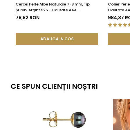
Cercei Perle Albe Naturale 7-8 mm, Tip
Colier Perl
pentru a fi mai rezistent decat in mod normal. Aceasta
Șurub, Argint 925 - Calitate AAA |
Calitate AA
lunga durata.
KASKADDA®
78,82 RON
984,37 R
Aceasta metoda de fabricatie ofera un echilibru perfect intre este
standardizate la nivel global, fiecare piesa ramane nu doar elegant
estetica, cat si fiabilitate de lunga durata.
ADAUGA IN COS
CE SPUN CLIENȚII NOȘTRI