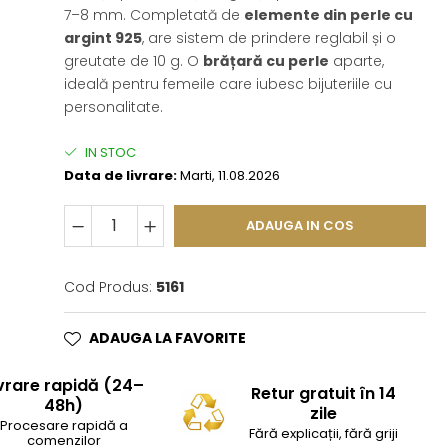
7–8 mm. Completată de
elemente din perle cu
argint 925
, are sistem de prindere reglabil și o
greutate de 10 g. O
brățară cu perle
aparte,
ideală pentru femeile care iubesc bijuteriile cu
personalitate.
IN STOC
Data de livrare:
Marti, 11.08.2026
ADAUGA IN COS
Cod Produs:
5161
ADAUGA LA FAVORITE
vrare rapidă (24–
Retur gratuit în 14
48h)
zile
Procesare rapidă a
Fără explicații, fără griji
comenzilor