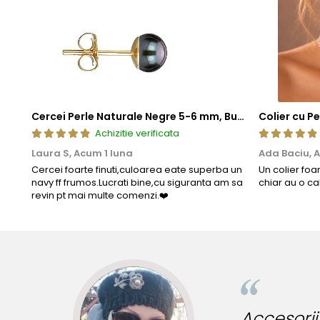
Cercei Perle Naturale Negre 5-6 mm, Buton AAA, Aur 14K (aur 585), Tip Șurub | KASKADDA®
Achizitie verificata
Laura S,
Acum 1 luna
Ada Baciu,
A
Cercei foarte finuti,culoarea eate superba un
Un colier foa
navy ff frumos.Lucrati bine,cu siguranta am sa
chiar au o ca
revin pt mai multe comenzi.❤️
ibile pentru tinute originale!