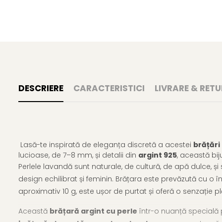
DESCRIERE
CARACTERISTICI
LIVRARE & RETU
Lasă-te inspirată de eleganța discretă a acestei
brățări
lucioase, de 7–8 mm, și detalii din
argint 925
, această bi
Perlele lavandă sunt naturale, de cultură, de apă dulce, și 
design echilibrat și feminin. Brățara este prevăzută cu o î
aproximativ 10 g, este ușor de purtat și oferă o senzație pl
Această
brățară argint cu perle
într-o nuanță specială p