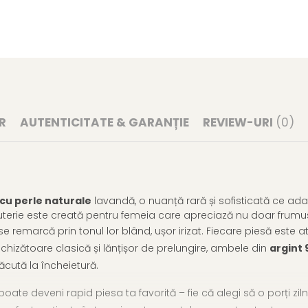
R
AUTENTICITATE & GARANȚIE
REVIEW-URI
(0)
 cu perle naturale
lavandă, o nuanță rară și sofisticată ce ad
juterie este creată pentru femeia care apreciază nu doar frumuse
se remarcă prin tonul lor blând, ușor irizat. Fiecare piesă este a
nchizătoare clasică și lănțișor de prelungire, ambele din
argint 
ăcută la încheietură.
oate deveni rapid piesa ta favorită – fie că alegi să o porți z