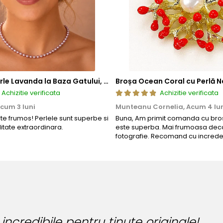
Colier cu Perle Lavanda la Baza Gatului, de 4-5 mm, Perle Rare, Calitate AAA+, Aur 14K | KASKADDA®
Broșa Ocean Coral cu Perlă N
Achizitie verificata
Achizitie verificata
cum 3 luni
Munteanu Cornelia,
Acum 4 lu
rte frumos! Perlele sunt superbe si
Buna, Am primit comanda cu bros
litate extraordinara.
este superba. Mai frumoasa deca
fotografie. Recomand cu increde