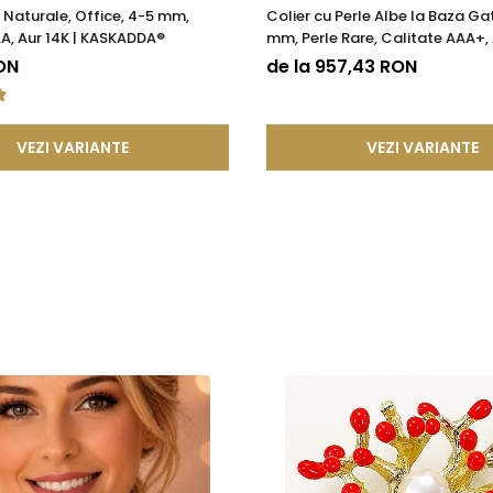
e Naturale, Office, 4-5 mm,
Colier cu Perle Albe la Baza Gat
 compozitie confera o durabilitate sporita, reducand riscul de 
A, Aur 14K | KASKADDA®
mm, Perle Rare, Calitate AAA+, 
KASKADDA®
ON
de la 957,43 RON
tica, functionalitate si rezistenta, permitand bijuteriilor sa isi pastre
a, ci si sigura si rezistenta la uzura zilnica. Astfel, clientii se pot bu
VEZI VARIANTE
VEZI VARIANTE