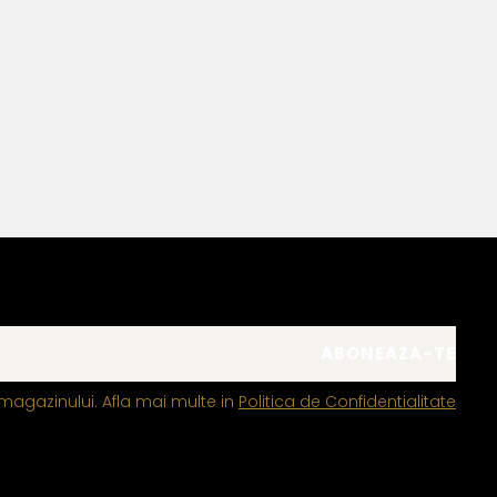
Bianca Manea-Mocan
magazinului. Afla mai multe in
Politica de Confidentialitate