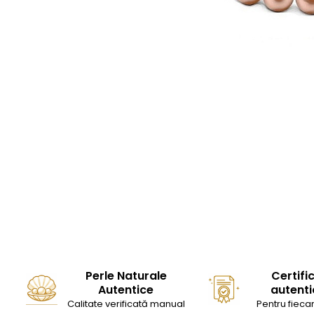
Seturi Perle cu Argint
Brățări cu Perle
Pandantive cu Perle
Brose cu Perle
Perle Naturale
Certifi
Autentice
autenti
Calitate verificată manual
Pentru fiecar