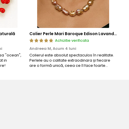
aturală
Colier Perle Mari Baroque Edison Lavandă, Calitatea AAA, Aur 14K | KASKADDA®
Achizitie verificata
ni
Andreea M,
Acum 4 luni
Mar
a ''ocean",
Colierul este absolut spectaculos în realitate.
Un c
t in
Perlele au o calitate extraodinara și fiecare
coma
re!
are o formă unică, ceea ce îl face foarte
comp
special. Nu seamănă cu nimic din ce am văzut
până acum. L-am purtat la un eveniment și am
primit multe ...