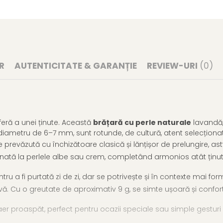
R
AUTENTICITATE & GARANȚIE
REVIEW-URI
(0)
eră a unei ținute. Această
brățară cu perle naturale
lavandă, 
u diametru de 6–7 mm, sunt rotunde, de cultură, atent selecționat
e prevăzută cu închizătoare clasică și lănțișor de prelungire, as
finată la perlele albe sau crem, completând armonios atât ținute
ru a fi purtată zi de zi, dar se potrivește și în contexte mai f
ivă. Cu o greutate de aproximativ 9 g, se simte ușoară și confor
 aer proaspăt, perfect pentru ocazii speciale sau simple gesturi