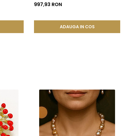
997,93 RON
cura de bijuterii rafinate, concepute pentru a oferi atat placere
ADAUGA IN COS