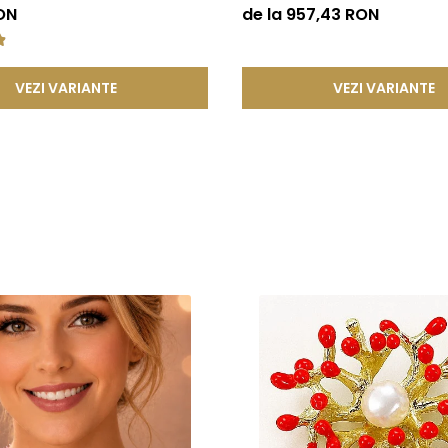
KASKADDA®
ON
de la 957,43 RON
a, ci si sigura si rezistenta la uzura zilnica. Astfel, clientii se pot bu
VEZI VARIANTE
VEZI VARIANTE