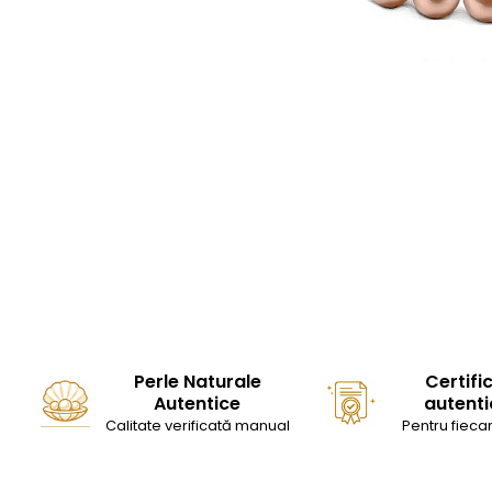
Seturi Perle cu Argint
Brățări cu Perle
Pandantive cu Perle
Brose cu Perle
Perle Naturale
Certifi
Autentice
autenti
Calitate verificată manual
Pentru fiecar