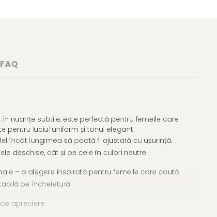
FAQ
în nuanțe subtile, este perfectă pentru femeile care
e pentru luciul uniform și tonul elegant.
tfel încât lungimea să poată fi ajustată cu ușurință.
le deschise, cât și pe cele în culori neutre.
ormale – o alegere inspirată pentru femeile care caută
tabilă pe încheietură.
 de apreciere.