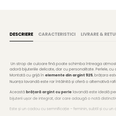
DESCRIERE
CARACTERISTICI
LIVRARE & RETU
Un strop de culoare fină poate schimba întreaga atmosf
adoră bijuteriile delicate, dar cu personalitate. Perlele, c
Montată cu grijă în
elemente din argint 925
, brățara est
Nuanța lavandă este rar întâlnită și oferă o alternativă ra
Această
brățară argint cu perle
lavandă este ideală pent
bijuterii ușor de integrat, dar care adaugă o notă distinct
Este și un cadou cu semnificație – feminin, subtil și cu un