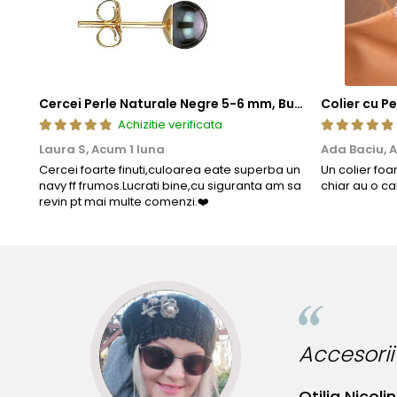
Cercei Perle Naturale Negre 5-6 mm, Buton AAA, Aur 14K (aur 585), Tip Șurub | KASKADDA®
Achizitie verificata
Laura S,
Acum 1 luna
Ada Baciu,
A
Cercei foarte finuti,culoarea eate superba un
Un colier foa
navy ff frumos.Lucrati bine,cu siguranta am sa
chiar au o ca
revin pt mai multe comenzi.❤️
Accesorii i
Otilia Nicolin