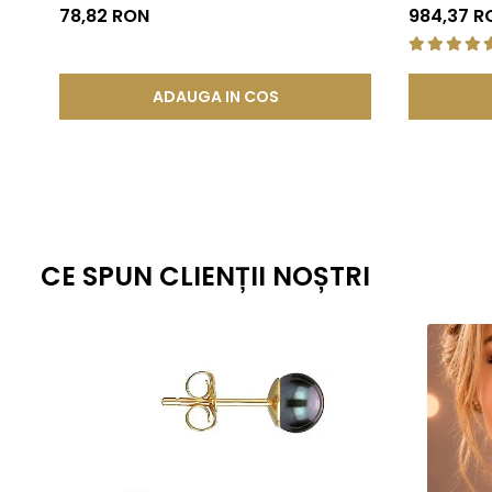
KASKADDA®
78,82 RON
984,37 R
standardizate la nivel global, fiecare piesa ramane nu doar elegant
estetica, cat si fiabilitate de lunga durata.
ADAUGA IN COS
CE SPUN CLIENȚII NOȘTRI