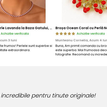
Colier cu Perle Lavanda la Baza Gatului, de 4-5 mm, Perle Rare, Calitate AAA+, Aur 14K | KASKADDA®
Broșa Ocean Coral cu Perlă N
Achizitie verificata
Achizitie verificata
cum 3 luni
Munteanu Cornelia,
Acum 4 lu
rte frumos! Perlele sunt superbe si
Buna, Am primit comanda cu bros
litate extraordinara.
este superba. Mai frumoasa deca
fotografie. Recomand cu increde
ncredibile pentru tinute originale!