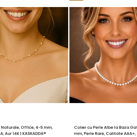
in aur si argint si zalele duble din aur si argint includ in structur
obal in productia de bijuterii fine, fiind utilizata de toti
te interne nu afecteaza aspectul, calitatea sau autenticitatea 
a rezistenta si siguranta bijuteriei in utilizarea zilnica.
l sunt metale moi, iar componentele care necesita o rezistent
 termen lung. Datorita compozitiei metalurgice specifice, anumi
i feromagnetice, permitandu-le sa interactioneze cu un camp m
za autenticitatea, puritatea sau compozitia bijuteriei, care re
tija metalica interna, realizata dintr-un aliaj metalic comun 
tatea in timp.
de mecanisme de deschidere si inchidere
, includ in structura l
atea si siguranta mecanismului. Acest element previne uzura prem
ea sigura a inchizatorilor si altor elemente ale bijuteriilor, conti
 compozitie confera o durabilitate sporita, reducand riscul de 
e Naturale, Office, 4-5 mm,
Colier cu Perle Albe la Baza Gat
A, Aur 14K | KASKADDA®
mm, Perle Rare, Calitate AAA+, 
tica, functionalitate si rezistenta, permitand bijuteriilor sa isi pastre