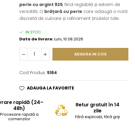
perle cu argint 925
, fiind reglabilă și extrem de
versatilă. O
brățară cu perle
care adaugă o notă
discretă de culoare și rafinament ținutelor tale.
IN STOC
Data de livrare:
Luni, 10.08.2026
ADAUGA IN COS
Cod Produs:
5164
ADAUGA LA FAVORITE
vrare rapidă (24–
Retur gratuit în 14
48h)
zile
Procesare rapidă a
Fără explicații, fără griji
comenzilor