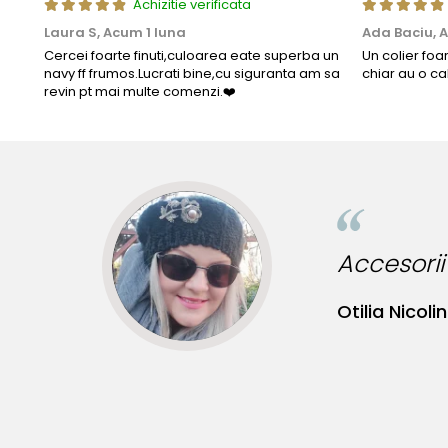
Achizitie verificata
Laura S,
Acum 1 luna
Ada Baciu,
A
Cercei foarte finuti,culoarea eate superba un
Un colier foa
navy ff frumos.Lucrati bine,cu siguranta am sa
chiar au o ca
revin pt mai multe comenzi.❤️
 originale!