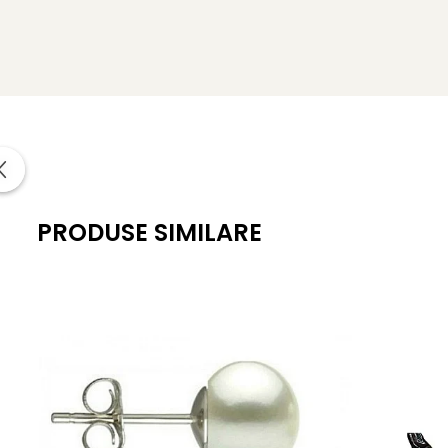
Lustrul pietrelor semipretioase
: de calitate inalta
Tipul pietrelor semipretioase
: pietre semipretioase N
Metal cercei
: argint 925 placat cu rodiu alb
Greutate
: aproximativ 2.60 g
*
Bijuteriile cu pietre semipretioase naturale si argin
certificat de garantie (garantie 100% pietre semipetioase 
PRODUSE SIMILARE
Informatii despre structura interna a componentelor din
Pentru a asigura functionalitatea optima, durabilitatea si
Astfel, inchizatorile din aur si argint, tortitele cerceilor d
Aceasta metoda de fabricatie reprezinta un standard gl
durabilitatea produselor.
Prezenta acestor mici componen