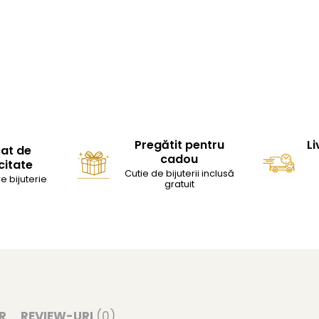
Pregătit pentru
Li
cat de
cadou
citate
Cutie de bijuterii inclusă
e bijuterie
gratuit
R
REVIEW-URI
(0)