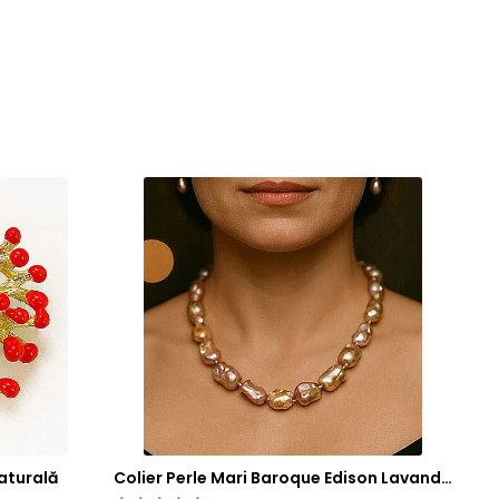
aturală
Colier Perle Mari Baroque Edison Lavandă, Calitatea AAA, Aur 14K | KASKADDA®