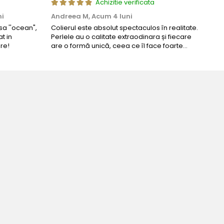
Achizitie verificata
ni
Andreea M,
Acum 4 luni
Mar
a ''ocean",
Colierul este absolut spectaculos în realitate.
Un c
t in
Perlele au o calitate extraodinara și fiecare
coma
re!
are o formă unică, ceea ce îl face foarte
comp
special. Nu seamănă cu nimic din ce am văzut
până acum. L-am purtat la un eveniment și am
primit multe ...
ijuteria perfecta pentru ziua perfecta!
ianca Manea-Mocan