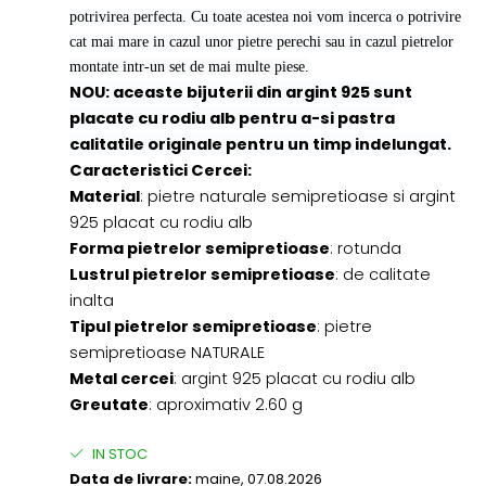
potrivirea perfecta. Cu toate acestea noi vom incerca o potrivire
cat mai mare in cazul unor pietre perechi sau in cazul pietrelor
montate intr-un set de mai multe piese.
NOU: aceaste bijuterii din argint 925 sunt
placate cu rodiu alb pentru a-si pastra
calitatile originale pentru un timp indelungat.
Caracteristici Cercei:
Material
: pietre naturale semipretioase si argint
925 placat cu rodiu alb
Forma pietrelor semipretioase
: rotunda
Lustrul pietrelor semipretioase
: de calitate
inalta
Tipul pietrelor semipretioase
: pietre
semipretioase NATURALE
Metal cercei
: argint 925 placat cu rodiu alb
Greutate
: aproximativ 2.60 g
IN STOC
Data de livrare:
maine, 07.08.2026