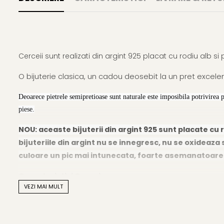
Cerceii sunt realizati din argint 925 placat cu rodiu alb si
O bijuterie clasica, un cadou deosebit la un pret excelen
Deoarece pietrele semipretioase sunt naturale este imposibila potrivirea 
piese.
NOU: aceaste bijuterii din argint 925 sunt placate cu r
bijuteriile din argint nu se innegresc, nu se oxideaza s
culoare un pic mai intunecata, foarte asemanatoare cu
Caracteristici Cercei:
VEZI MAI MULT
Material
: pietre naturale semipretioase si argint 925 pl
Forma pietrelor semipretioase
: rotunda