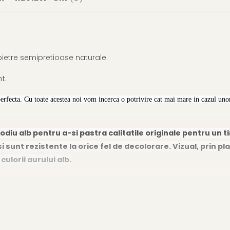
 pietre semipretioase naturale.
t.
perfecta. Cu toate acestea noi vom incerca o potrivire cat mai mare in cazul unor
odiu alb pentru a-si pastra calitatile originale pentru un t
i sunt rezistente la orice fel de decolorare. Vizual, prin pla
lorii aurului alb.
acat cu rodiu alb