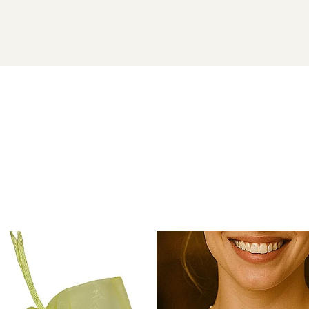
ATURALE
t 925
vor ajunge la dumneavoastra intr-o cutiuta de bijuterii 
naturale si argint 925) si saculet pentru pastrarea bijuteriilo
 aur si argint utilizate in realizarea bijuteriilor
 siguranta bijuteriilor, anumite componente esentiale sunt fabri
in aur si argint si zalele duble din aur si argint includ in structur
obal in productia de bijuterii fine, fiind utilizata de toti
te interne nu afecteaza aspectul, calitatea sau autenticitatea 