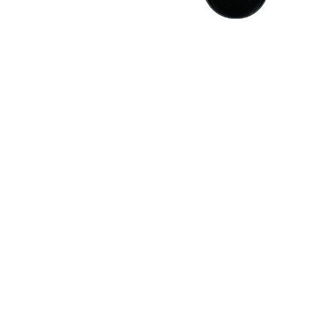
Seturi Perle cu Argint
Brățări cu Perle
Pandantive cu Perle
Brose cu Perle