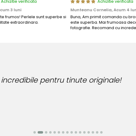
Achizitie verificata
Achizitie verificata
cum 3 luni
Munteanu Cornelia,
Acum 4 lu
rte frumos! Perlele sunt superbe si
Buna, Am primit comanda cu bros
litate extraordinara.
este superba. Mai frumoasa deca
fotografie. Recomand cu increde
B
B