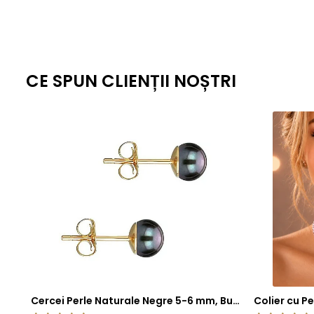
CE SPUN CLIENȚII NOȘTRI
Cercei Perle Naturale Negre 5-6 mm, Buton AAA, Aur 14K (aur 585), Tip Șurub | KASKADDA®