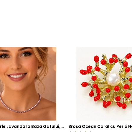
Colier cu Perle Lavanda la Baza Gatului, de 4-5 mm, Perle Rare, Calitate AAA+, Aur 14K | KASKADDA®
Broșa Ocean Coral cu Perlă N