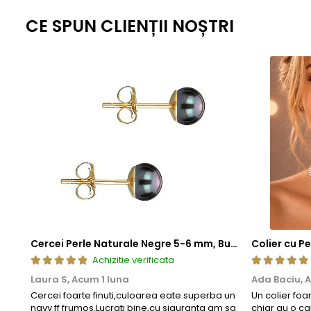
Aceasta metoda de fabricatie ofera un echilibru perfect intre este
CE SPUN CLIENȚII NOȘTRI
standardizate la nivel global, fiecare piesa ramane nu doar elegant
estetica, cat si fiabilitate de lunga durata.
Cercei Perle Naturale Negre 5-6 mm, Buton AAA, Aur 14K (aur 585), Tip Șurub | KASKADDA®
Achizitie verificata
Laura S,
Acum 1 luna
Ada Baciu,
A
Cercei foarte finuti,culoarea eate superba un
Un colier foa
navy ff frumos.Lucrati bine,cu siguranta am sa
chiar au o ca