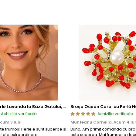
tica, functionalitate si rezistenta, permitand bijuteriilor sa isi pastre
a, ci si sigura si rezistenta la uzura zilnica. Astfel, clientii se pot bu
Colier cu Perle Lavanda la Baza Gatului, de 4-5 mm, Perle Rare, Calitate AAA+, Aur 14K | KASKADDA®
Broșa Ocean Coral cu Perlă N
Achizitie verificata
Achizitie verificata
cum 3 luni
Munteanu Cornelia,
Acum 4 lu
rte frumos! Perlele sunt superbe si
Buna, Am primit comanda cu bros
litate extraordinara.
este superba. Mai frumoasa deca