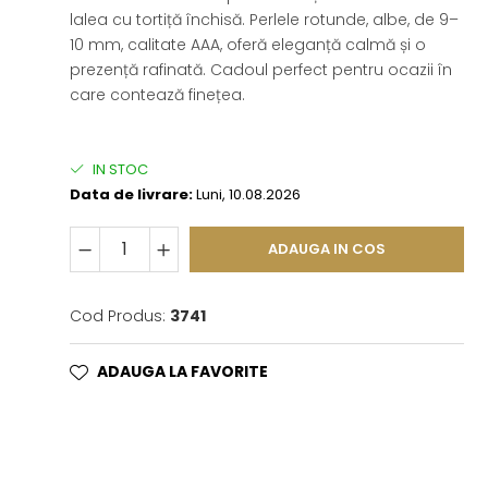
lalea cu tortiță închisă. Perlele rotunde, albe, de 9–
10 mm, calitate AAA, oferă eleganță calmă și o
prezență rafinată. Cadoul perfect pentru ocazii în
care contează finețea.
IN STOC
Data de livrare:
Luni, 10.08.2026
ADAUGA IN COS
Cod Produs:
3741
ADAUGA LA FAVORITE