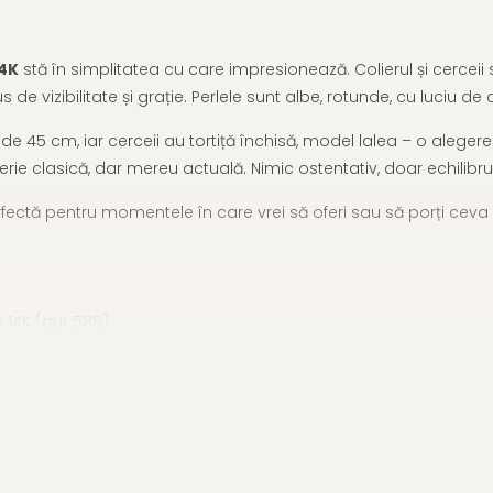
14K
stă în simplitatea cu care impresionează. Colierul și cerceii
 vizibilitate și grație. Perlele sunt albe, rotunde, cu luciu de c
de 45 cm, iar cerceii au tortiță închisă, model lalea – o aleger
rie clasică, dar mereu actuală. Nimic ostentativ, doar echilibru 
ectă pentru momentele în care vrei să oferi sau să porți ceva c
e 14K (aur 585)