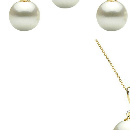
Seturi Perle cu Argint
Brățări cu Perle
Pandantive cu Perle
Brose cu Perle