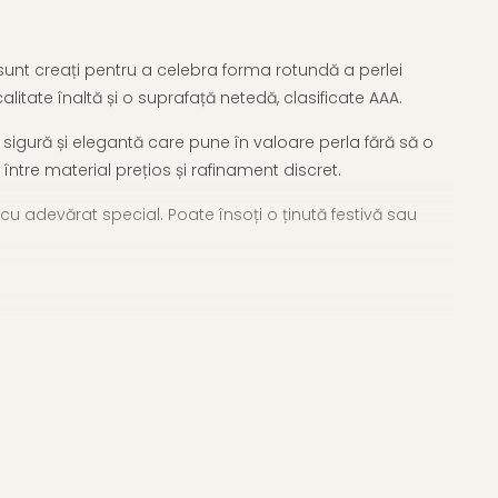
 sunt creați pentru a celebra forma rotundă a perlei
alitate înaltă și o suprafață netedă, clasificate AAA.
e sigură și elegantă care pune în valoare perla fără să o
între material prețios și rafinament discret.
u adevărat special. Poate însoți o ținută festivă sau