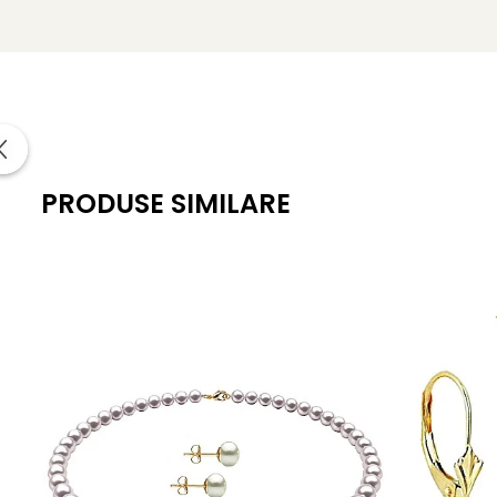
Tipul perlelor:
perle de apă dulce
Suprafață:
lucioasă, cu imperfecțiuni aproape imperc
Pandantiv:
aur galben de 14K
Lănțișor:
aur galben de 14K, lungime 45 cm
Tortițe cercei:
aur galben de 14K, model lalea, tip torti
PRODUSE SIMILARE
Greutate totală:
aprox. 4,90 g
Include:
certificat de autenticitate
KASKADDA®
este un brand european de bijuterii premium,
metale prețioase certificate. Fiecare bijuterie cu perle est
Poartă acest
set cu perle albe și aur galben
ca pe un se
Informatii despre structura interna a componentelor din