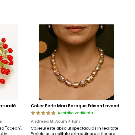
ze frumusetea si valoarea in timp. Prin aplicarea acestor tehnici
cura de bijuterii rafinate, concepute pentru a oferi atat placere
aturală
Colier Perle Mari Baroque Edison Lavandă, Calitatea AAA, Aur 14K | KASKADDA®
Achizitie verificata
ni
Andreea M,
Acum 4 luni
Mar
a ''ocean",
Colierul este absolut spectaculos în realitate.
Un c
t in
Perlele au o calitate extraodinara și fiecare
coma