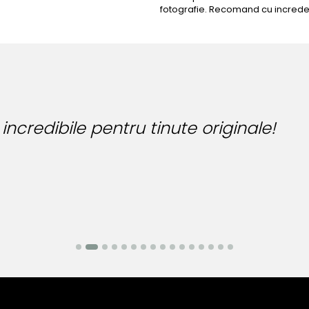
fotografie. Recomand cu increde
Bijuteria perfecta 
Bianca Manea-Mocan