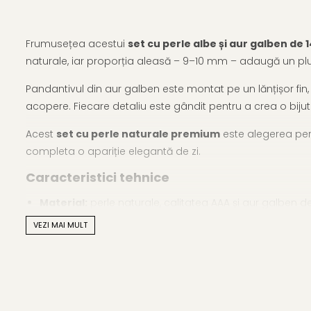
Frumusețea acestui
set cu perle albe și aur galben de 
naturale, iar proporția aleasă – 9–10 mm – adaugă un plus de
Pandantivul din aur galben este montat pe un lănțișor fin, 
acopere. Fiecare detaliu este gândit pentru a crea o bijute
Acest
set cu perle naturale premium
este alegerea perf
completa o apariție elegantă de zi.
Caracteristici tehnice
Material:
perle naturale, calitatea AAA și aur galben d
VEZI MAI MULT
Mărimea perlelor:
9–10 mm
Forma perlelor:
rotundă
Lustrul perlelor:
de calitate înaltă