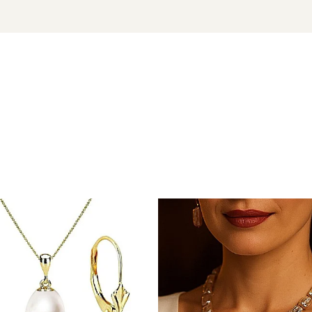
eptibile
ță închisă
 cu marcă înregistrată în 27 de țări. Toate produsele sunt real
e însoțită de un certificat de garanție și autenticitate care ates
mn de feminitate asumată – curat, luminos și mereu potrivit.
 aur si argint utilizate in realizarea bijuteriilor