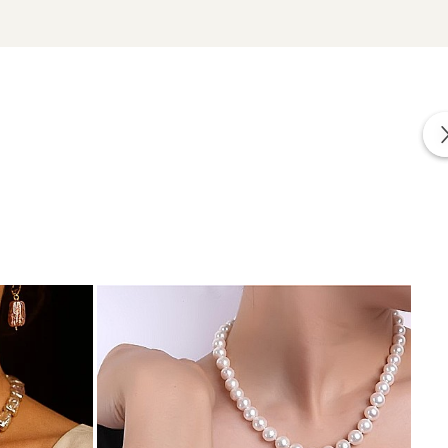
izate din perle naturale selectate manual, montate în
tă proveniența naturală a perlelor.