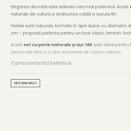
Eleganța discretă este adesea cea mai puternică. Acest
naturale de cultură și strălucirea caldă a aurului fin.
Perlele sunt naturale, formate în apă dulce, cu diametru 
cm – proporții perfecte pentru un look clasic, feminin. Înc
Acest
set cu perle naturale și aur 14K
este ideal pentru f
personale, fiind și o idee excelentă de cadou valoros.
Caracteristici tehnice
Material:
perle naturale de cultură și aur galben 14K (
VEZI MAI MULT
Mărimea perlelor:
6–7 mm
Forma perlelor:
rotundă
Lustrul perlelor:
de calitate înaltă
Culoare:
alb natural