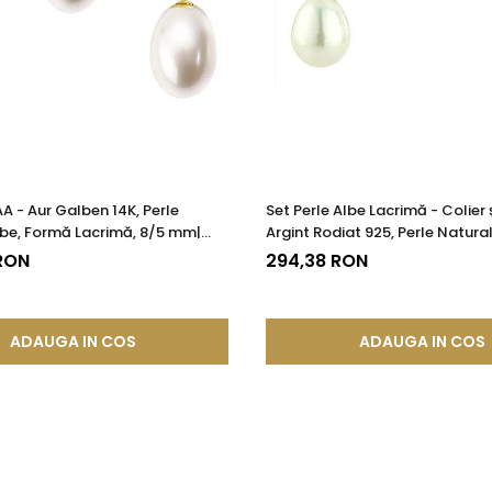
AA - Aur Galben 14K, Perle
Set Perle Albe Lacrimă - Colier ș
lbe, Formă Lacrimă, 8/5 mm|
Argint Rodiat 925, Perle Natura
®
KASKADDA®
 RON
294,38 RON
ADAUGA IN COS
ADAUGA IN COS