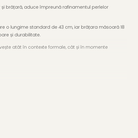
er și brățară, aduce împreună rafinamentul perlelor
l are o lungime standard de 43 cm, iar brățara măsoară 18
are și durabilitate.
trivește atât în contexte formale, cât și în momente