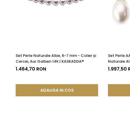
Set Perle Naturale Albe, 6-7 mm - Colier și
Set Perle A
Cercei, Aur Galben 14K | KASKADDA®
Naturale A
KASKADDA
1.464,70 RON
1.997,50
ADAUGA IN COS