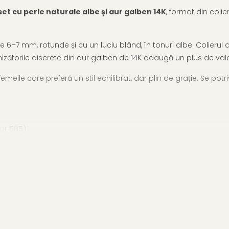
set cu perle naturale albe și aur galben 14K
, format din coli
de 6–7 mm, rotunde și cu un luciu blând, în tonuri albe. Colieru
hizătorile discrete din aur galben de 14K adaugă un plus de valo
emeile care preferă un stil echilibrat, dar plin de grație. Se po
aur 585)