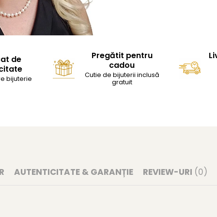
Pregătit pentru
Li
cat de
cadou
citate
Cutie de bijuterii inclusă
e bijuterie
gratuit
R
AUTENTICITATE & GARANȚIE
REVIEW-URI
(0)