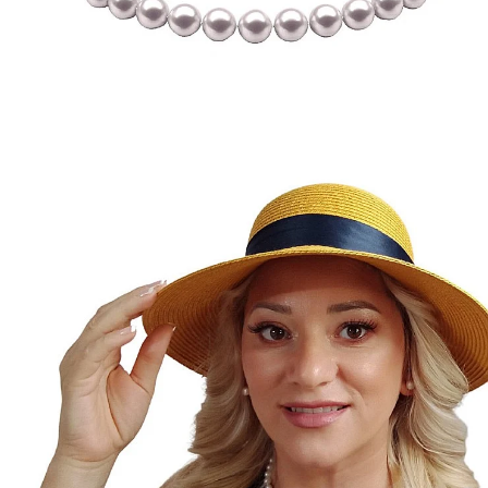
Seturi Perle cu Argint
Brățări cu Perle
Pandantive cu Perle
Brose cu Perle