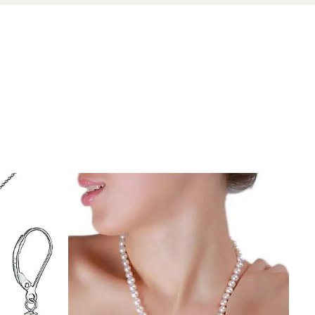
zate din perle naturale de cultură selectate manual,
te care atestă proveniența naturală a perlelor.
reție elegantă.