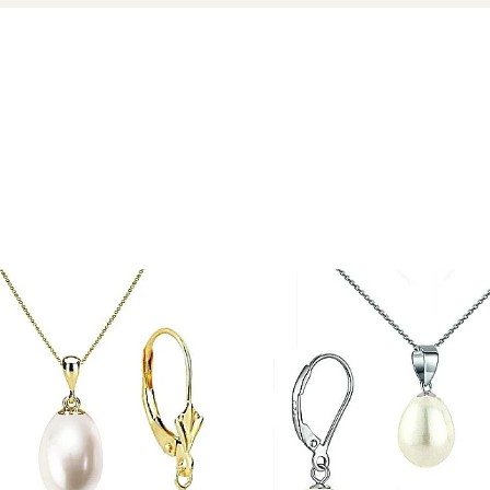
cu marcă înregistrată în 27 de țări. Toate produsele sunt reali
cu perle este însoțită de un certificat de garanție și autenticita
o amintire purtabilă – un gest de feminitate, rafinament și disc