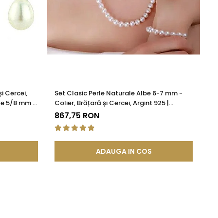
i Cercei,
Set Clasic Perle Naturale Albe 6-7 mm -
Se
le 5/8 mm |
Colier, Brățară și Cercei, Argint 925 |
Br
KASKADDA®
KA
867,75 RON
2.
ADAUGA IN COS