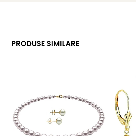
Tipul perlelor:
perle de apă dulce, naturale de cultură
Închizători:
aur galben 14K
Lungime colier:
43 cm
Lungime brățară:
18 cm
PRODUSE SIMILARE
Greutate totală set:
aprox. 25 g
Include:
certificat de garanție și autenticitate
KASKADDA®
este un brand european de bijuterii premium, 
montate în metale prețioase certificate. Fiecare bijuterie 
Poartă acest
set cu perle naturale albe și aur 14K
ca pe 