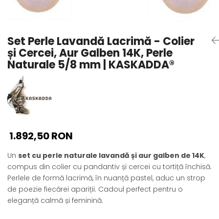
Seturi Perle cu Argint
Brățări cu Perle
Pandantive cu Perle
Set Perle Lavandă Lacrimă - Colier
Brose cu Perle
și Cercei, Aur Galben 14K, Perle
Naturale 5/8 mm | KASKADDA®
1.892,50 RON
Un
set cu perle naturale lavandă și aur galben de 14K
,
compus din colier cu pandantiv și cercei cu tortiță închisă.
Perlele de formă lacrimă, în nuanță pastel, aduc un strop
de poezie fiecărei apariții. Cadoul perfect pentru o
eleganță calmă și feminină.