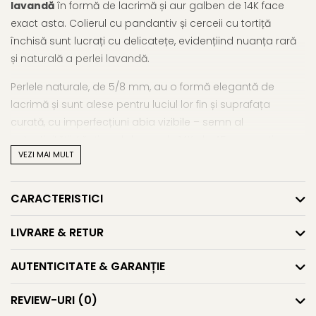
lavandă
în formă de lacrimă și aur galben de 14K face
exact asta. Colierul cu pandantiv și cerceii cu tortiță
închisă sunt lucrați cu delicatețe, evidențiind nuanța rară
și naturală a perlei lavandă.
Perlele naturale, de 5/8 mm, au o formă elegantă de
lacrimă și sunt alese pentru luciul lor fin și suprafața
curată, cu imperfecțiuni abia vizibile – semn al
autenticității. Lănțișorul de aur de 14K, de 45 cm, susține
VEZI MAI MULT
pandantivul într-un echilibru vizual delicat, iar cerceii
completează armonios ansamblul, fără a domina.
CARACTERISTICI
Acest
set cu perle lavandă și aur 14K
este potrivit pentru
femeile care iubesc detaliile discrete, pentru momente de
LIVRARE & RETUR
sărbătoare sau zile obișnuite care merită rafinament.
Caracteristici tehnice
AUTENTICITATE & GARANȚIE
Material:
perle naturale lavandă, calitatea AAA, și aur
REVIEW-URI
(0)
galben 14K (aur 585)