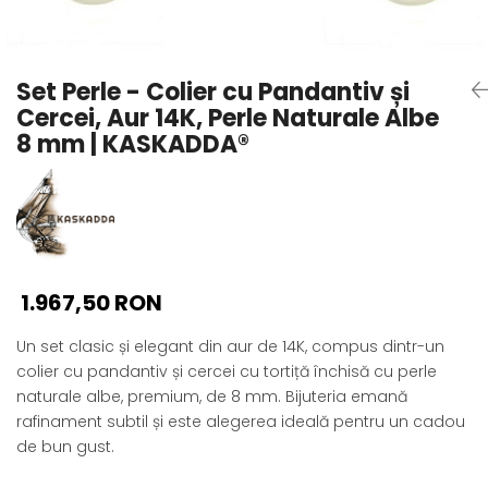
Seturi Perle cu Argint
Brățări cu Perle
Pandantive cu Perle
Set Perle - Colier cu Pandantiv și
Brose cu Perle
Cercei, Aur 14K, Perle Naturale Albe
8 mm | KASKADDA®
1.967,50 RON
Un set clasic și elegant din aur de 14K, compus dintr-un
colier cu pandantiv și cercei cu tortiță închisă cu perle
naturale albe, premium, de 8 mm. Bijuteria emană
rafinament subtil și este alegerea ideală pentru un cadou
de bun gust.