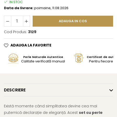
IN STOC
Data de livrare:
poimaine, 11.08.2026
ADAUGA IN COS
Cod Produs:
3129
ADAUGA LA FAVORITE
Perle Naturale Autentice
Certificat de aute
Calitate verificată manual
Pentru fiecare bi
DESCRIERE
Există momente când simplitatea devine cea mai
puternică declarație de eleganță. Acest
set cu perle