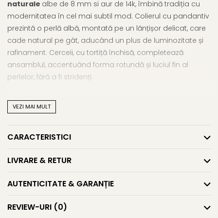
naturale
albe de 8 mm si aur de 14k, îmbină tradiția cu
modernitatea în cel mai subtil mod. Colierul cu pandantiv
prezintă o perlă albă, montată pe un lănțișor delicat, care
cade natural pe gât, aducând un plus de luminozitate și
rafinament. Cerceii, cu tortiță închisă, completează
ansamblul, accentuând forma rotundă și luciul fin al
perlelor, fără a fi stridenți.
Fiecare perlă este selectată manual pentru calitatea și
VEZI MAI MULT
puritatea sa, iar aurul de 14K contribuie la expresia unei
eleganțe atemporale. Setul este gândit pentru a fi purtat
cu naturalitate, fie într-un context profesional, fie la ocazii
CARACTERISTICI
speciale, unde discreția și bunul gust au valoare. Este
cadoul perfect pentru cineva care apreciază rafinamentul
LIVRARE & RETUR
și autenticitatea.
AUTENTICITATE & GARANȚIE
Caracteristici tehnice
Material:
perle naturale, calitatea AAA și aur galben de
REVIEW-URI
(0)
14K