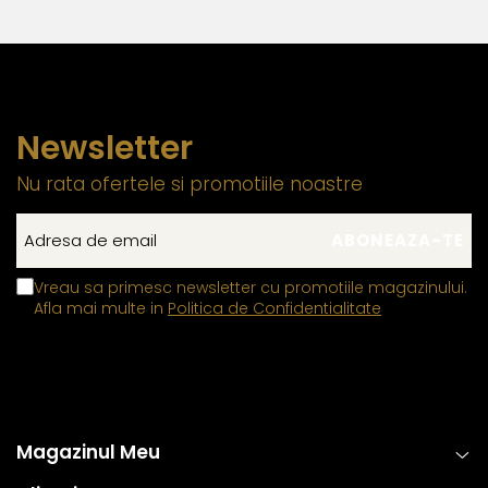
element previne uzura prematura si contribuie la
mentinerea unei fixari stabile.
Zalele duble din aur si argint
, utilizate pentru
prinderea sigura a inchizatorilor si altor elemente ale
bijuteriilor, contin in structura lor un aliaj metalic comun,
Newsletter
special ales pentru a fi mai rezistent decat in mod
normal. Aceasta compozitie confera o durabilitate
Nu rata ofertele si promotiile noastre
sporita, reducand riscul de desfacere accidentala si
asigurand o fixare sigura si de lunga durata.
Aceasta metoda de fabricatie ofera un echilibru perfect intre
estetica, functionalitate si rezistenta, permitand bijuteriilor sa isi
Vreau sa primesc newsletter cu promotiile magazinului.
pastreze frumusetea si valoarea in timp. Prin aplicarea acestor
Afla mai multe in
Politica de Confidentialitate
tehnici standardizate la nivel global, fiecare piesa ramane nu
doar eleganta, ci si sigura si rezistenta la uzura zilnica. Astfel,
clientii se pot bucura de bijuterii rafinate, concepute pentru a
oferi atat placere estetica, cat si fiabilitate de lunga durata.
Magazinul Meu