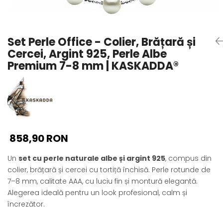
Seturi Perle cu Argint
Brățări cu Perle
Pandantive cu Perle
Set Perle Office - Colier, Brățară și
Brose cu Perle
Cercei, Argint 925, Perle Albe
Premium 7-8 mm | KASKADDA®
858,90 RON
Un
set cu perle naturale albe și argint 925
, compus din
colier, brățară și cercei cu tortiță închisă. Perle rotunde de
7–8 mm, calitate AAA, cu luciu fin și montură elegantă.
Alegerea ideală pentru un look profesional, calm și
încrezător.