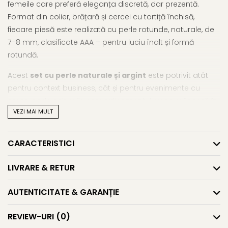
femeile care preferă eleganța discretă, dar prezentă.
Format din colier, brățară și cercei cu tortiță închisă,
fiecare piesă este realizată cu perle rotunde, naturale, de
7–8 mm, clasificate AAA – pentru luciu înalt și formă
rotundă.
Acest
set cu perle naturale și argint
este potrivit atât
pentru context business, cât și pentru evenimente cu
dress-code sobru, în care rafinamentul nu se măsoară în
VEZI MAI MULT
opulență, ci în detalii impecabile. Un cadou potrivit pentru
o femeie activă, echilibrată și atentă la expresia personală.
CARACTERISTICI
Caracteristici tehnice
Material:
perle naturale, calitatea AAA, și argint 925
LIVRARE & RETUR
Mărimea perlelor:
7–8 mm
AUTENTICITATE & GARANȚIE
Forma perlelor:
rotundă
REVIEW-URI
(0)
Lustrul perlelor:
de calitate înaltă