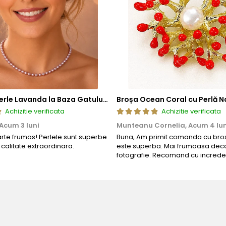
Colier cu Perle Lavanda la Baza Gatului, de 4-5 mm, Perle Rare, Calitate AAA+, Aur 14K | KASKADDA®
Broșa Ocean Coral cu Perlă N
Achizitie verificata
Achizitie verificata
Acum 3 luni
Munteanu Cornelia,
Acum 4 lun
arte frumos! Perlele sunt superbe
Buna, Am primit comanda cu bros
o calitate extraordinara.
este superba. Mai frumoasa deca
fotografie. Recomand cu increde