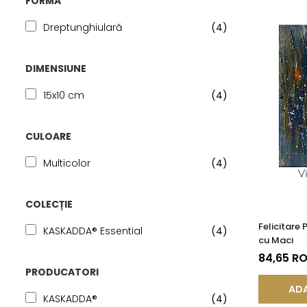
FORMA
Seturi Perle cu Argint
Brățări cu Perle
Dreptunghiulară
(4)
Pandantive cu Perle
DIMENSIUNE
Brose cu Perle
15x10 cm
(4)
CULOARE
Multicolor
(4)
COLECȚIE
Felicitare
KASKADDA® Essential
(4)
cu Maci
84,65 R
PRODUCATORI
ADA
KASKADDA®
(4)