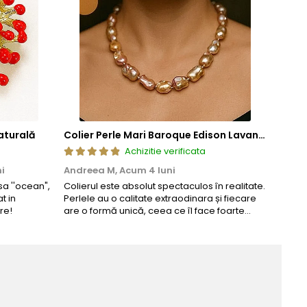
aturală
Colier Perle Mari Baroque Edison Lavandă, Calitatea AAA, Aur 14K | KASKADDA®
Achizitie verificata
i
Andreea M,
Acum 4 luni
Maria
a ''ocean",
Colierul este absolut spectaculos în realitate.
Un coli
t in
Perlele au o calitate extraodinara și fiecare
comand
re!
are o formă unică, ceea ce îl face foarte
comple
special. Nu seamănă cu nimic din ce am
văzut până acum. L-am purtat la un
eveniment și am primit multe ...