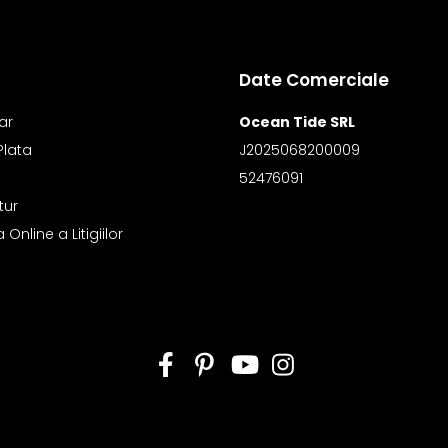
Date Comerciale
ar
Ocean Tide SRL
Plata
J2025068200009
52476091
tur
Online a Litigiilor