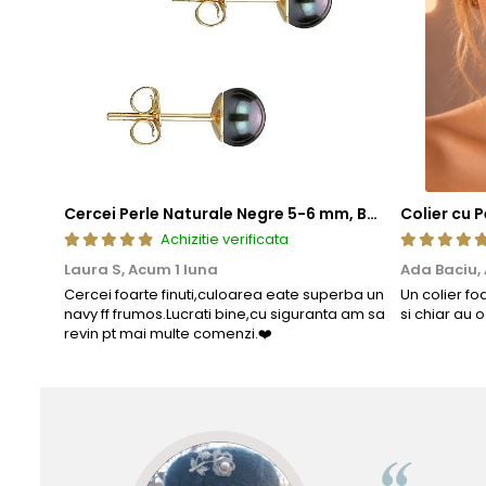
Cercei Perle Naturale Negre 5-6 mm, Buton AAA, Aur 14K (aur 585), Tip Șurub | KASKADDA®
Achizitie verificata
Laura S,
Acum 1 luna
Ada Baciu,
Cercei foarte finuti,culoarea eate superba un
Un colier fo
navy ff frumos.Lucrati bine,cu siguranta am sa
si chiar au 
revin pt mai multe comenzi.❤️