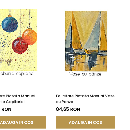
tare Pictata Manual
Felicitare Pictata Manual Vase
ile Copilariei
cu Panze
5 RON
84,65 RON
ADAUGA IN COS
ADAUGA IN COS