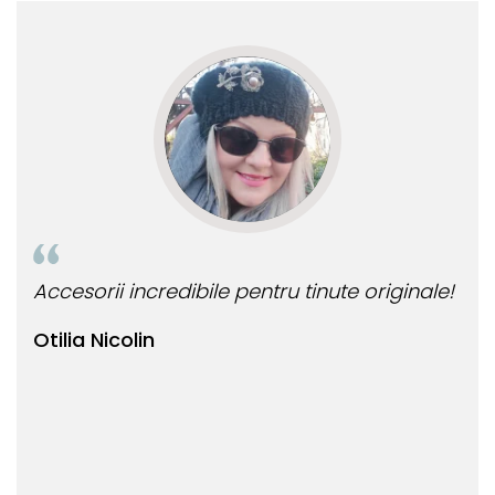
Accesorii incredibile pentru tinute originale!
Bij
Otilia Nicolin
Bi