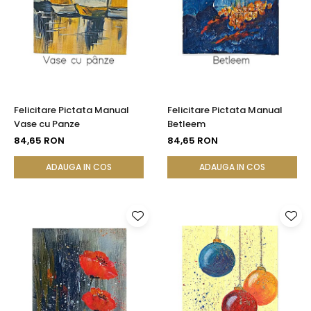
Seturi Perle cu Argint
Brățări cu Perle
Pandantive cu Perle
Brose cu Perle
Felicitare Pictata Manual
Felicitare Pictata Manual
Vase cu Panze
Betleem
84,65 RON
84,65 RON
ADAUGA IN COS
ADAUGA IN COS