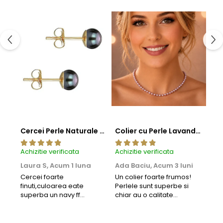
Cercei Perle Naturale Negre 5-6 mm, Buton AAA, Aur 14K (aur 585), Tip Șurub | KASKADDA®
Colier cu Perle Lavanda la Baza Gatului, de 4-5 mm, Perle Rare, Calitate AAA+, Aur 14K | KASKADDA®
Achizitie verificata
Achizitie verificata
Achi
Laura S,
Acum 1 luna
Ada Baciu,
Acum 3 luni
Mun
Acu
Cercei foarte
Un colier foarte frumos!
finuti,culoarea eate
Perlele sunt superbe si
Bun
superba un navy ff
chiar au o calitate
cu b
frumos.Lucrati bine,cu
extraordinara.
sup
siguranta am sa revin pt
deca
mai multe comenzi.❤️
Rec