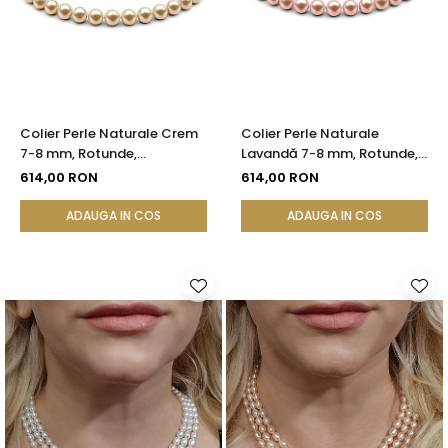
Colier Perle Naturale Crem
Colier Perle Naturale
7-8 mm, Rotunde,
Lavandă 7-8 mm, Rotunde,
Închizătoare Argint 925 |
Închizătoare Argint 925 |
614,00 RON
614,00 RON
KASKADDA®
KASKADDA®
ADAUGA IN COS
ADAUGA IN COS