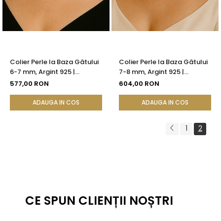
Colier Perle la Baza Gâtului
Colier Perle la Baza Gâtului
6-7 mm, Argint 925 |
7-8 mm, Argint 925 |
KASKADDA®
KASKADDA®
577,00 RON
604,00 RON
ADAUGA IN COS
ADAUGA IN COS
1
2
CE SPUN CLIENȚII NOȘTRI