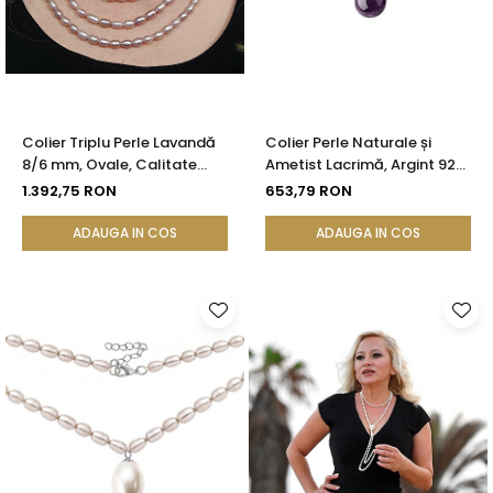
Colier Triplu Perle Lavandă
Colier Perle Naturale și
8/6 mm, Ovale, Calitate
Ametist Lacrimă, Argint 925,
AA+, Argint 925 | KASKADDA®
Model Princess | KASKADDA®
1.392,75 RON
653,79 RON
ADAUGA IN COS
ADAUGA IN COS