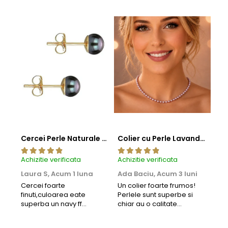
Cercei Perle Naturale Negre 5-6 mm, Buton AAA, Aur 14K (aur 585), Tip Șurub | KASKADDA®
Colier cu Perle Lavanda la Baza Gatului, de 4-5 mm, Perle Rare, Calitate AAA+, Aur 14K | KASKADDA®
Achizitie verificata
Achizitie verificata
Achi
Laura S,
Acum 1 luna
Ada Baciu,
Acum 3 luni
Mun
Acu
Cercei foarte
Un colier foarte frumos!
finuti,culoarea eate
Perlele sunt superbe si
Bun
superba un navy ff
chiar au o calitate
cu b
frumos.Lucrati bine,cu
extraordinara.
sup
siguranta am sa revin pt
deca