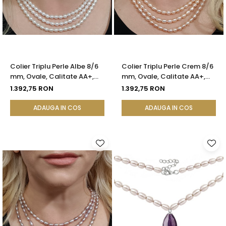
Colier Triplu Perle Albe 8/6
Colier Triplu Perle Crem 8/6
mm, Ovale, Calitate AA+,
mm, Ovale, Calitate AA+,
Închizătoare Argint |
Închizătoare Argint |
1.392,75 RON
1.392,75 RON
KASKADDA®
KASKADDA®
ADAUGA IN COS
ADAUGA IN COS