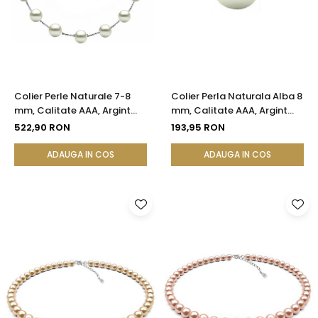
Seturi Perle cu Argint
Brățări cu Perle
Pandantive cu Perle
Brose cu Perle
Colier Perle Naturale 7-8
Colier Perla Naturala Alba 8
mm, Calitate AAA, Argint
mm, Calitate AAA, Argint
925, Office Elegant |
925 | KASKADDA®
522,90 RON
193,95 RON
KASKADDA®
ADAUGA IN COS
ADAUGA IN COS