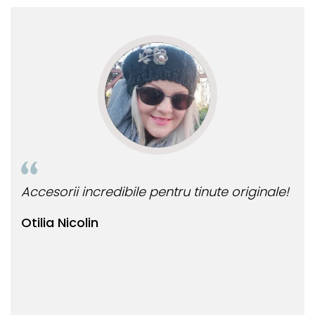
mai multe comenzi.❤️
Rec
ccesorii incredibile pentru tinute originale!
Bijuteri
tilia Nicolin
Bianca