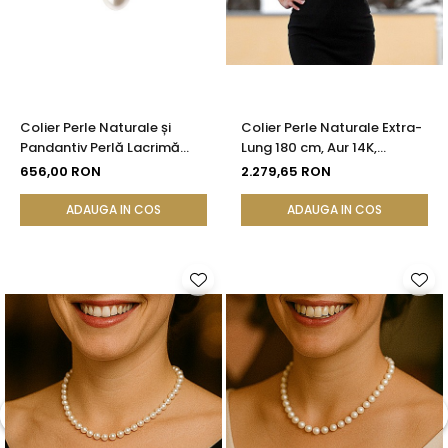
Colier Perle Naturale și
Colier Perle Naturale Extra-
Pandantiv Perlă Lacrimă
Lung 180 cm, Aur 14K,
Albă Rară, Argint 925, Model
Calitate AA+ | KASKADDA®
656,00 RON
2.279,65 RON
Princess | KASKADDA®
ADAUGA IN COS
ADAUGA IN COS