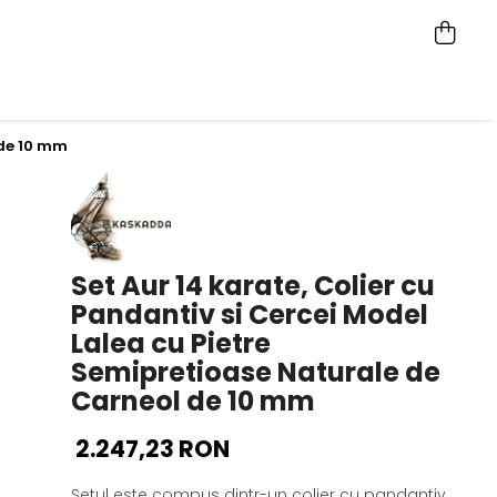
 de 10 mm
Set Aur 14 karate, Colier cu
Pandantiv si Cercei Model
Lalea cu Pietre
Semipretioase Naturale de
Carneol de 10 mm
2.247,23 RON
Setul este compus dintr-un colier cu pandantiv