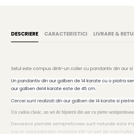
DESCRIERE
CARACTERISTICI
LIVRARE & RETU
Setul este compus dintr-un colier cu pandantiv din aur si
Un pandantiv din aur galben de 14 karate cu o piatra se
aur galben de14 karate este de 45 cm.
Cercei sunt realizati din aur galben de 14 karate si pie
Un cadou clasic, un set de bijuterii din aur cu pietre semipretioase
Deoarece pietrele semipretioase sunt naturale este impo
sau in cazul pietrelor montate intr-un set de mai multe 