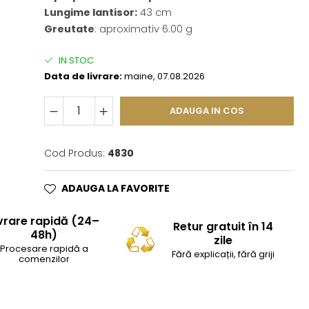
Lungime lantisor:
43 cm
Greutate
: aproximativ 6.00 g
IN STOC
Data de livrare:
maine, 07.08.2026
ADAUGA IN COS
Cod Produs:
4830
ADAUGA LA FAVORITE
vrare rapidă (24–
Retur gratuit în 14
48h)
zile
Procesare rapidă a
Fără explicații, fără griji
comenzilor