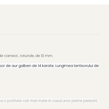
de carneol , rotunde, de 10 mm.
or de aur galben de 14 karate. Lungimea lantisorului de
 o potrivire cat mai mare in cazul unor pietre perechi