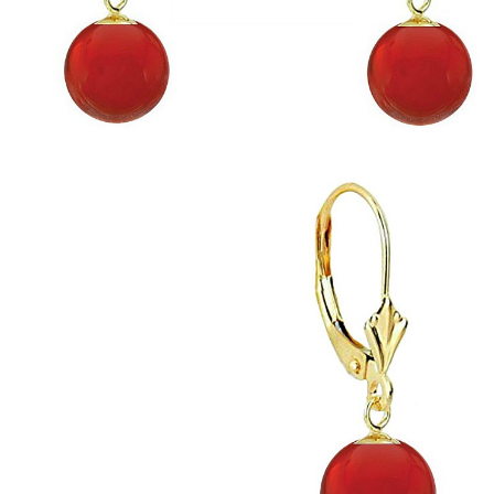
Seturi Perle cu Argint
Brățări cu Perle
Pandantive cu Perle
Brose cu Perle