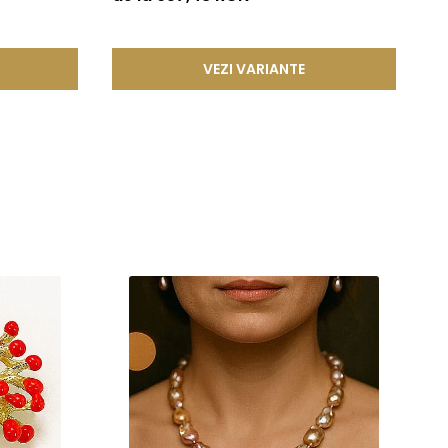
or un mic arc sau o tija metalica realizata dintr-un aliaj
atura si contribuie la mentinerea unei fixari stabile.
VEZI VARIANTE
n in structura lor un aliaj metalic comun, special ales
desfacere accidentala si asigurand o fixare sigura si de
ze frumusetea si valoarea in timp. Prin aplicarea acestor tehnici
cura de bijuterii rafinate, concepute pentru a oferi atat placere