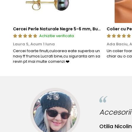
Cercei Perle Naturale Negre 5-6 mm, Buton AAA, Aur 14K (aur 585), Tip Șurub | KASKADDA®
Achizitie verificata
Laura S,
Acum 1 luna
Ada Baciu,
A
Cercei foarte finuti,culoarea eate superba un
Un colier foa
navy ff frumos.Lucrati bine,cu siguranta am sa
chiar au o ca
revin pt mai multe comenzi.❤️