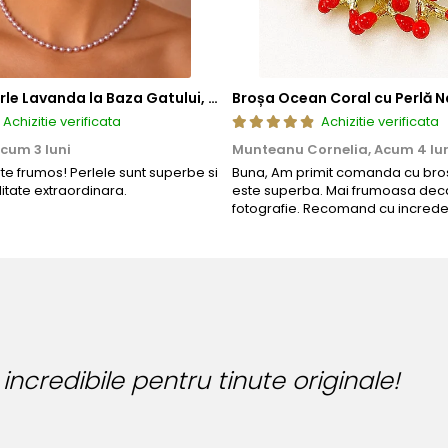
Colier cu Perle Lavanda la Baza Gatului, de 4-5 mm, Perle Rare, Calitate AAA+, Aur 14K | KASKADDA®
Broșa Ocean Coral cu Perlă N
Achizitie verificata
Achizitie verificata
cum 3 luni
Munteanu Cornelia,
Acum 4 lu
rte frumos! Perlele sunt superbe si
Buna, Am primit comanda cu bros
litate extraordinara.
este superba. Mai frumoasa deca
fotografie. Recomand cu increde
Bijuteria perfecta pe
Bianca Manea-Mocan