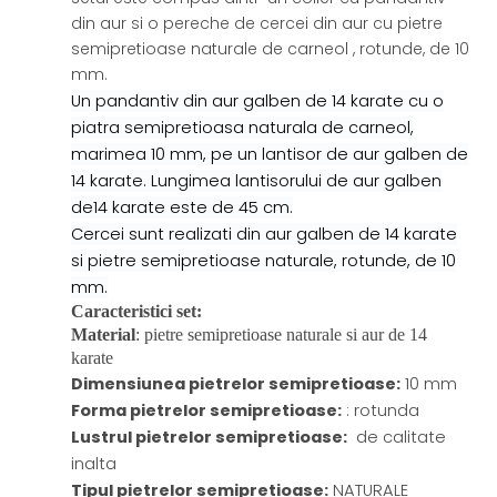
din aur si o pereche de cercei din aur cu pietre
semipretioase naturale de carneol , rotunde, de 10
mm.
Un pandantiv din aur galben de 14 karate cu o
piatra semipretioasa naturala de carneol,
marimea 10 mm, pe un lantisor de aur galben de
14 karate. Lungimea lantisorului de aur galben
de14 karate este de 45 cm.
Cercei sunt realizati din aur galben de 14 karate
si pietre semipretioase naturale, rotunde, de 10
mm.
Caracteristici set:
Material
: pietre semipretioase naturale si aur de 14
karate
Dimensiunea pietrelor semipretioase
:
10 mm
Forma pietrelor semipretioase
:
: rotunda
Lustrul pietrelor semipretioase
:
de calitate
inalta
Tipul pietrelor semipretioase
:
NATURALE