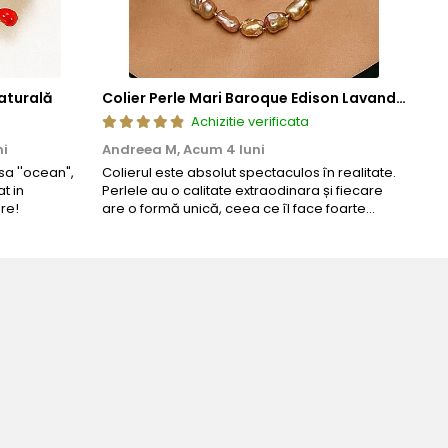
aturală
Colier Perle Mari Baroque Edison Lavandă, Calitatea AAA, Aur 14K | KASKADDA®
Achizitie verificata
ni
Andreea M,
Acum 4 luni
Mar
a ''ocean",
Colierul este absolut spectaculos în realitate.
Un c
t in
Perlele au o calitate extraodinara și fiecare
coma
re!
are o formă unică, ceea ce îl face foarte
comp
special. Nu seamănă cu nimic din ce am văzut
până acum. L-am purtat la un eveniment și am
primit multe ...
ntru ziua perfecta!