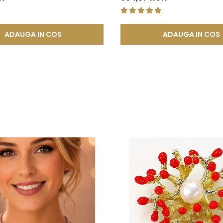
tatea in timp.
de mecanisme de deschidere si inchidere
, includ in structura l
atea si siguranta mecanismului. Acest element previne uzura prem
ADAUGA IN COS
ADAUGA IN COS
ea sigura a inchizatorilor si altor elemente ale bijuteriilor, conti
 compozitie confera o durabilitate sporita, reducand riscul de 
tica, functionalitate si rezistenta, permitand bijuteriilor sa isi pastre
a, ci si sigura si rezistenta la uzura zilnica. Astfel, clientii se pot bu