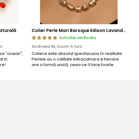
aturală
Colier Perle Mari Baroque Edison Lavandă, Calitatea AAA, Aur 14K | KASKADDA®
Achizitie verificata
ni
Andreea M,
Acum 4 luni
Mar
a ''ocean",
Colierul este absolut spectaculos în realitate.
Un c
t in
Perlele au o calitate extraodinara și fiecare
coma
re!
are o formă unică, ceea ce îl face foarte
comp
special. Nu seamănă cu nimic din ce am văzut
până acum. L-am purtat la un eveniment și am
primit multe ...
u ziua perfecta!