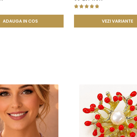
tatea in timp.
de mecanisme de deschidere si inchidere
, includ in structura l
atea si siguranta mecanismului. Acest element previne uzura prem
ADAUGA IN COS
VEZI VARIANTE
ea sigura a inchizatorilor si altor elemente ale bijuteriilor, conti
 compozitie confera o durabilitate sporita, reducand riscul de 
tica, functionalitate si rezistenta, permitand bijuteriilor sa isi pastre
a, ci si sigura si rezistenta la uzura zilnica. Astfel, clientii se pot bu