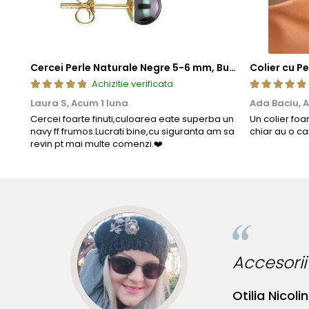
Cercei Perle Naturale Negre 5-6 mm, Buton AAA, Aur 14K (aur 585), Tip Șurub | KASKADDA®
Achizitie verificata
Laura S,
Acum 1 luna
Ada Baciu,
A
Cercei foarte finuti,culoarea eate superba un
Un colier foa
navy ff frumos.Lucrati bine,cu siguranta am sa
chiar au o ca
revin pt mai multe comenzi.❤️