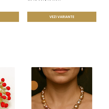
or un mic arc sau o tija metalica realizata dintr-un aliaj
atura si contribuie la mentinerea unei fixari stabile.
VEZI VARIANTE
n in structura lor un aliaj metalic comun, special ales
desfacere accidentala si asigurand o fixare sigura si de
ze frumusetea si valoarea in timp. Prin aplicarea acestor tehnici
cura de bijuterii rafinate, concepute pentru a oferi atat placere