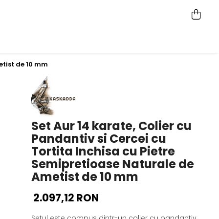
metist de 10 mm
Set Aur 14 karate, Colier cu
Pandantiv si Cercei cu
Tortita Inchisa cu Pietre
Semipretioase Naturale de
Ametist de 10 mm
2.097,12 RON
Setul este compus dintr-un colier cu pandantiv