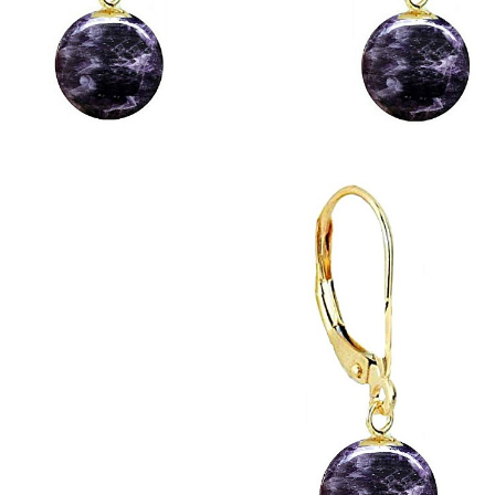
Seturi Perle cu Argint
Brățări cu Perle
Pandantive cu Perle
Brose cu Perle