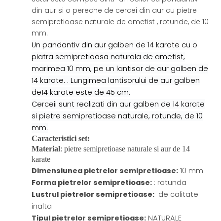
din aur si o pereche de cercei din aur cu pietre
semipretioase naturale de ametist , rotunde, de 10
mm.
Un pandantiv din aur galben de 14 karate cu o
piatra semipretioasa naturala de ametist,
marimea 10 mm, pe un lantisor de aur galben de
14 karate. . Lungimea lantisorului de aur galben
de14 karate este de 45 cm.
Cerceii sunt realizati din aur galben de 14 karate
si pietre semipretioase naturale, rotunde, de 10
mm.
Caracteristici set:
Material
: pietre semipretioase naturale si aur de 14
karate
Dimensiunea pietrelor semipretioase
:
10 mm
Forma pietrelor semipretioase
:
: rotunda
Lustrul pietrelor semipretioase
:
de calitate
inalta
Tipul pietrelor semipretioase
:
NATURALE