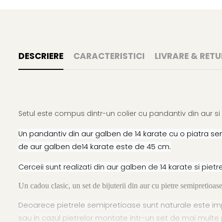
DESCRIERE
CARACTERISTICI
LIVRARE & RETU
Setul este compus dintr-un colier cu pandantiv din aur si
Un pandantiv din aur galben de 14 karate cu o piatra se
de aur galben de14 karate este de 45 cm.
Cerceii sunt realizati din aur galben de 14 karate si pie
Un cadou clasic, un set de bijuterii din aur cu pietre semipretioase
Deoarece pietrele semipretioase sunt naturale este impo
sau in cazul pietrelor montate intr-un set de mai multe 