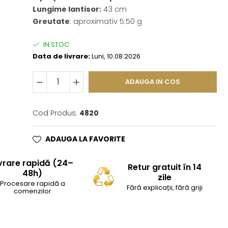
Lungime lantisor:
43 cm
Greutate
: aproximativ 5.50 g
IN STOC
Data de livrare:
Luni, 10.08.2026
ADAUGA IN COS
Cod Produs:
4820
ADAUGA LA FAVORITE
vrare rapidă (24–
Retur gratuit în 14
48h)
zile
Procesare rapidă a
Fără explicații, fără griji
comenzilor