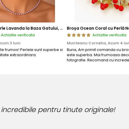
Colier cu Perle Lavanda la Baza Gatului, de 4-5 mm, Perle Rare, Calitate AAA+, Aur 14K | KASKADDA®
Broșa Ocean Coral cu Perlă N
Achizitie verificata
Achizitie verificata
cum 3 luni
Munteanu Cornelia,
Acum 4 lu
rte frumos! Perlele sunt superbe si
Buna, Am primit comanda cu bros
litate extraordinara.
este superba. Mai frumoasa deca
fotografie. Recomand cu increde
Bijuteria perfecta pentr
Bianca Manea-Mocan