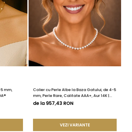
4-5 mm,
Colier cu Perle Albe la Baza Gatului, de 4-5
Co
DA®
mm, Perle Rare, Calitate AAA+, Aur 14K |
Ca
KASKADDA®
de la 957,43 RON
9
VEZI VARIANTE