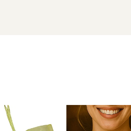
URALE
e 14 karate
vor ajunge la dumneavoastra intr-o cutiuta de bij
ipetioase naturale si aur de 14 karate) si saculet pentru pastr