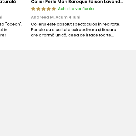
aturală
Colier Perle Mari Baroque Edison Lavandă, Calitatea AAA, Aur 14K | KASKADDA®
Achizitie verificata
ni
Andreea M,
Acum 4 luni
Mar
a ''ocean",
Colierul este absolut spectaculos în realitate.
Un c
t in
Perlele au o calitate extraodinara și fiecare
coma
re!
are o formă unică, ceea ce îl face foarte
comp
special. Nu seamănă cu nimic din ce am văzut
până acum. L-am purtat la un eveniment și am
primit multe ...
Bijuteria perfecta pentru ziua perfe
Bianca Manea-Mocan