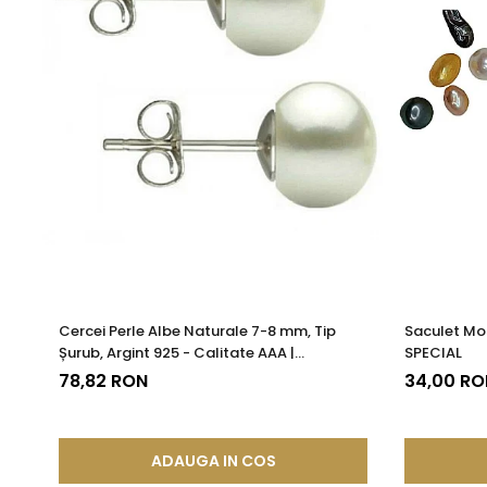
Cercei Perle Albe Naturale 7-8 mm, Tip
Saculet Mo
Șurub, Argint 925 - Calitate AAA |
SPECIAL
KASKADDA®
78,82 RON
34,00 RO
ADAUGA IN COS