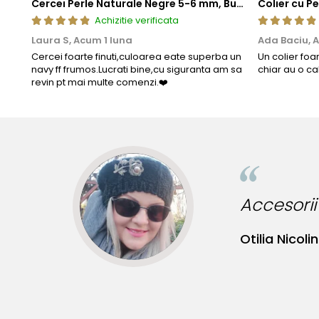
Cercei Perle Naturale Negre 5-6 mm, Buton AAA, Aur 14K (aur 585), Tip Șurub | KASKADDA®
Achizitie verificata
Laura S,
Acum 1 luna
Ada Baciu,
A
Cercei foarte finuti,culoarea eate superba un
Un colier foa
navy ff frumos.Lucrati bine,cu siguranta am sa
chiar au o ca
revin pt mai multe comenzi.❤️
nute originale!