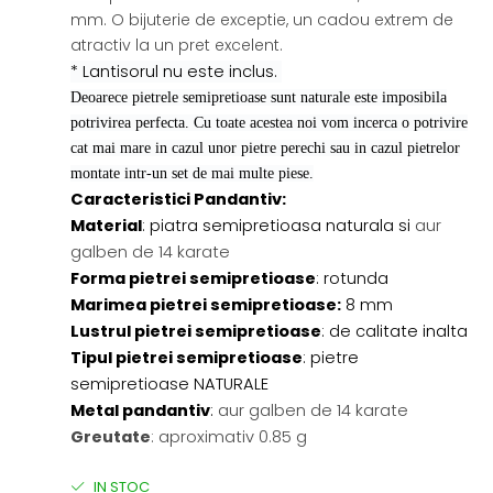
mm. O bijuterie de exceptie, un cadou extrem de
atractiv la un pret excelent.
* Lantisorul nu este inclus.
Deoarece pietrele semipretioase sunt naturale este imposibila
potrivirea perfecta. Cu toate acestea noi vom incerca o potrivire
cat mai mare in cazul unor pietre perechi sau in cazul pietrelor
montate intr-un set de mai multe piese.
Caracteristici Pandantiv:
Material
: piatra semipretioasa naturala si
aur
galben de 14 karate
Forma pietrei semipretioase
: rotunda
Marimea pietrei semipretioase:
8 mm
Lustrul pietrei semipretioase
: de calitate inalta
Tipul pietrei semipretioase
: pietre
semipretioase NATURALE
Metal pandantiv
:
aur galben de 14 karate
Greutate
: aproximativ 0.85 g
IN STOC