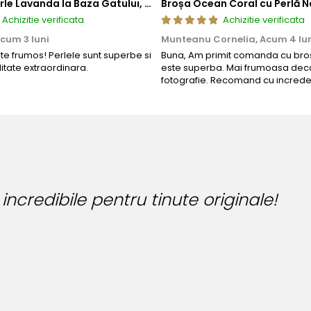
Colier cu Perle Lavanda la Baza Gatului, de 4-5 mm, Perle Rare, Calitate AAA+, Aur 14K | KASKADDA®
Broșa Ocean Coral cu Perlă N
Achizitie verificata
Achizitie verificata
cum 3 luni
Munteanu Cornelia,
Acum 4 lu
rte frumos! Perlele sunt superbe si
Buna, Am primit comanda cu bros
litate extraordinara.
este superba. Mai frumoasa deca
fotografie. Recomand cu increde