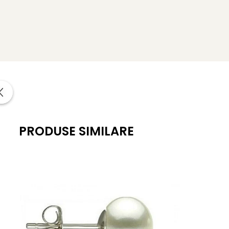
Tipul pietrei semipretioase
: pietre semipretioase NAT
Metal pandantiv
:
aur galben de 14 karate
Greutate
: aproximativ 0.85 g
*
Bijuteriile cu pietre semipretioase naturale si aur d
naturale, certificat de garantie (garantie 100% pietre sem
PRODUSE SIMILARE