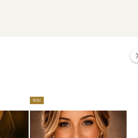
uterii impreuna cu alte cadouri: mostre de perle
area bijuteriilor.
NOU