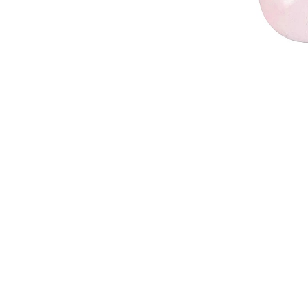
Seturi Perle cu Argint
Brățări cu Perle
Pandantive cu Perle
Brose cu Perle