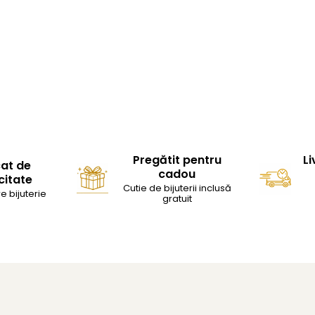
Pregătit pentru
Li
cat de
cadou
citate
Cutie de bijuterii inclusă
e bijuterie
gratuit