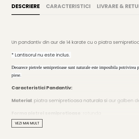
DESCRIERE
CARACTERISTICI
LIVRARE & RETU
Un pandantiv din aur de 14 karate cu o piatra semipretioa
* Lantisorul nu este inclus.
Deoarece pietrele semipretioase sunt naturale este imposibila potrivirea 
piese.
Caracteristici Pandantiv:
Material
: piatra semipretioasa naturala si
aur galben de
Forma pietrei semipretioase
: rotunda
VEZI MAI MULT
Marimea pietrei semipretioase:
8 mm
Lustrul pietrei semipretioase
: de calitate inalta