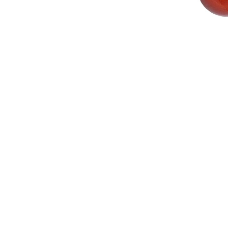
Seturi Perle cu Argint
Brățări cu Perle
Pandantive cu Perle
Brose cu Perle