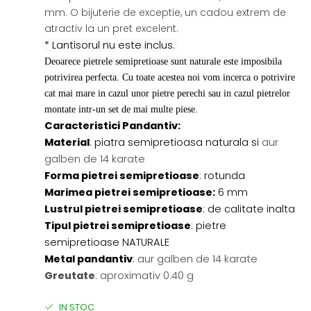
mm. O bijuterie de exceptie, un cadou extrem de
atractiv la un pret excelent.
* Lantisorul nu este inclus.
Deoarece pietrele semipretioase sunt naturale este imposibila
potrivirea perfecta. Cu toate acestea noi vom incerca o potrivire
cat mai mare in cazul unor pietre perechi sau in cazul pietrelor
montate intr-un set de mai multe piese.
Caracteristici Pandantiv:
Material
: piatra semipretioasa naturala si
aur
galben de 14 karate
Forma pietrei semipretioase
: rotunda
Marimea pietrei semipretioase:
6 mm
Lustrul pietrei semipretioase
: de calitate inalta
Tipul pietrei semipretioase
: pietre
semipretioase NATURALE
Metal pandantiv
:
aur galben de 14 karate
Greutate
: aproximativ 0.40 g
IN STOC