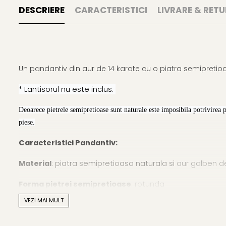
DESCRIERE
CARACTERISTICI
LIVRARE & RETU
Un pandantiv din aur de 14 karate cu o piatra semipretio
* Lantisorul nu este inclus.
Deoarece pietrele semipretioase sunt naturale este imposibila potrivirea 
piese.
Caracteristici Pandantiv:
Material
: piatra semipretioasa naturala si
aur galben de
Forma pietrei semipretioase
: rotunda
VEZI MAI MULT
Marimea pietrei semipretioase:
6 mm
Lustrul pietrei semipretioase
: de calitate inalta