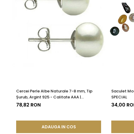
Cercei Perle Albe Naturale 7-8 mm, Tip
Saculet Mo
Șurub, Argint 925 - Calitate AAA |
SPECIAL
KASKADDA®
78,82 RON
34,00 RO
ADAUGA IN COS