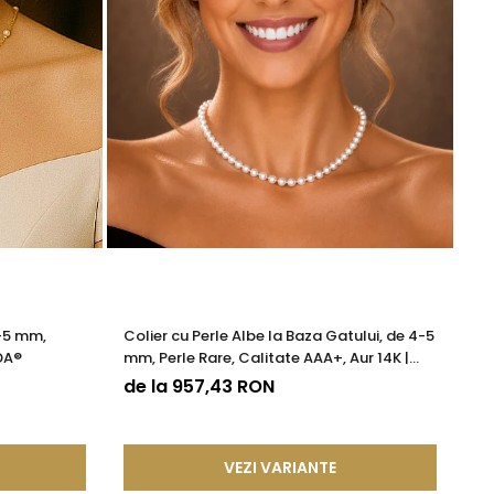
4-5 mm,
Colier cu Perle Albe la Baza Gatului, de 4-5
Co
DA®
mm, Perle Rare, Calitate AAA+, Aur 14K |
Ca
KASKADDA®
de la 957,43 RON
9
VEZI VARIANTE