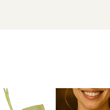
URALE
e 14 karate
vor ajunge la dumneavoastra intr-o cutiuta de bij
ipetioase naturale si aur de 14 karate) si saculet pentru pastr