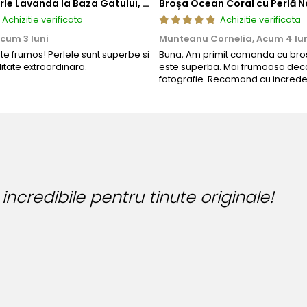
Colier cu Perle Lavanda la Baza Gatului, de 4-5 mm, Perle Rare, Calitate AAA+, Aur 14K | KASKADDA®
Broșa Ocean Coral cu Perlă N
Achizitie verificata
Achizitie verificata
cum 3 luni
Munteanu Cornelia,
Acum 4 lu
rte frumos! Perlele sunt superbe si
Buna, Am primit comanda cu bros
litate extraordinara.
este superba. Mai frumoasa deca
fotografie. Recomand cu increde