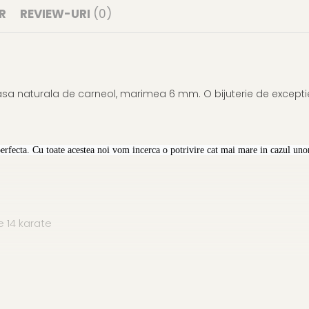
R
REVIEW-URI
(0)
asa naturala de carneol, marimea 6 mm. O bijuterie de exceptie
perfecta. Cu toate acestea noi vom incerca o potrivire cat mai mare in cazul unor
 14 karate