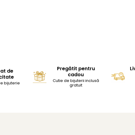
Pregătit pentru
Li
cat de
cadou
citate
Cutie de bijuterii inclusă
e bijuterie
gratuit