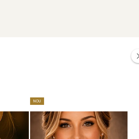
uterii impreuna cu alte cadouri: mostre de perle
area bijuteriilor.
NOU