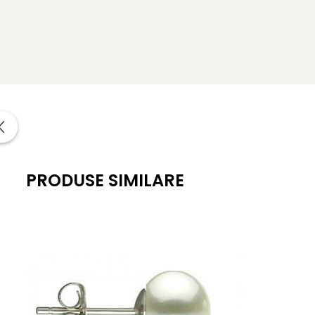
Tipul pietrei semipretioase
: pietre semipretioase NAT
Metal pandantiv
:
aur galben de 14 karate
Greutate
: aproximativ 0.40 g
*
Bijuteriile cu pietre semipretioase naturale si aur d
naturale, certificat de garantie (garantie 100% pietre sem
PRODUSE SIMILARE