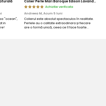
aturală
Colier Perle Mari Baroque Edison Lavandă, Calitatea AAA, Aur 14K | KASKADDA®
Achizitie verificata
ni
Andreea M,
Acum 5 luni
Mar
a ''ocean",
Colierul este absolut spectaculos în realitate.
Un c
t in
Perlele au o calitate extraodinara și fiecare
coma
re!
are o formă unică, ceea ce îl face foarte
comp
special. Nu seamănă cu nimic din ce am văzut
până acum. L-am purtat la un eveniment și am
primit multe ...
Bijuteria perfect
Bianca Manea-Moca