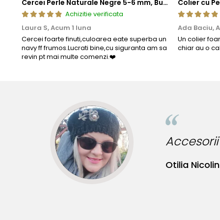
Cercei Perle Naturale Negre 5-6 mm, Buton AAA, Aur 14K (aur 585), Tip Șurub | KASKADDA®
Achizitie verificata
Laura S,
Acum 1 luna
Ada Baciu,
A
Cercei foarte finuti,culoarea eate superba un
Un colier foa
navy ff frumos.Lucrati bine,cu siguranta am sa
chiar au o ca
revin pt mai multe comenzi.❤️
ncredibile pentru tinute originale!