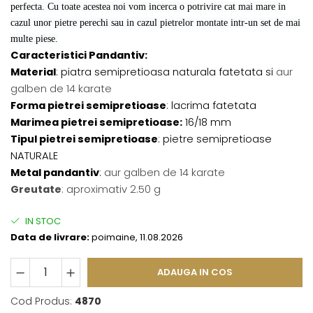
perfecta. Cu toate acestea noi vom incerca o potrivire cat mai mare in
cazul unor pietre perechi sau in cazul pietrelor montate intr-un set de mai
multe piese.
Caracteristici Pandantiv:
Material
: piatra semipretioasa naturala fatetata si
aur
galben de 14 karate
Forma pietrei semipretioase
: lacrima fatetata
Marimea pietrei semipretioase:
16/18 mm
Tipul pietrei semipretioase
: pietre semipretioase
NATURALE
Metal pandantiv
:
aur galben de 14 karate
Greutate
: aproximativ 2.50 g
IN STOC
Data de livrare:
poimaine, 11.08.2026
ADAUGA IN COS
Cod Produs:
4870