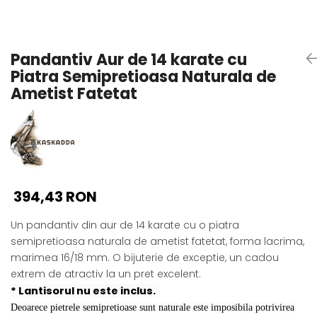
Seturi Perle cu Argint
Brățări cu Perle
Pandantive cu Perle
Pandantiv Aur de 14 karate cu
Brose cu Perle
Piatra Semipretioasa Naturala de
Ametist Fatetat
394,43 RON
Un pandantiv din aur de 14 karate cu o piatra
semipretioasa naturala de ametist fatetat, forma lacrima,
marimea 16/18 mm. O bijuterie de exceptie, un cadou
extrem de atractiv la un pret excelent.
* Lantisorul nu este inclus.
Deoarece pietrele semipretioase sunt naturale este imposibila potrivirea