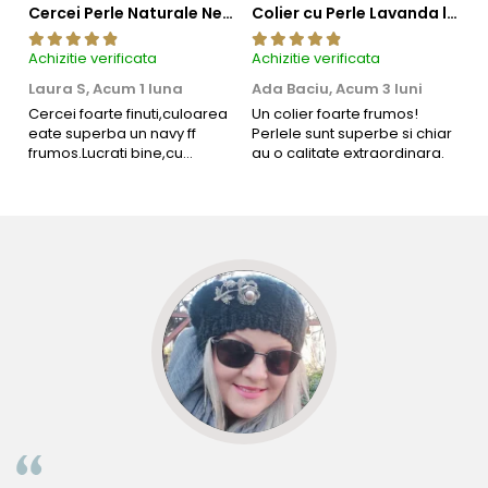
Cercei Perle Naturale Negre 5-6 mm, Buton AAA, Aur 14K (aur 585), Tip Șurub | KASKADDA®
Colier cu Perle Lavanda la Baza Gatului, de 4-5 mm, Perle Rare, Calitate AAA+, Aur 14K | KASKADDA®
Achizitie verificata
Achizitie verificata
Ac
Laura S,
Acum 1 luna
Ada Baciu,
Acum 3 luni
M
4
Cercei foarte finuti,culoarea
Un colier foarte frumos!
eate superba un navy ff
Perlele sunt superbe si chiar
B
frumos.Lucrati bine,cu
au o calitate extraordinara.
b
siguranta am sa revin pt mai
s
multe comenzi.❤️
d
R