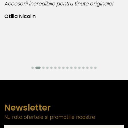
Accesorii incredibile pentru tinute originale!
B
Otilia Nicolin
B
Newsletter
Nu rata ofertele si promotiile noastre