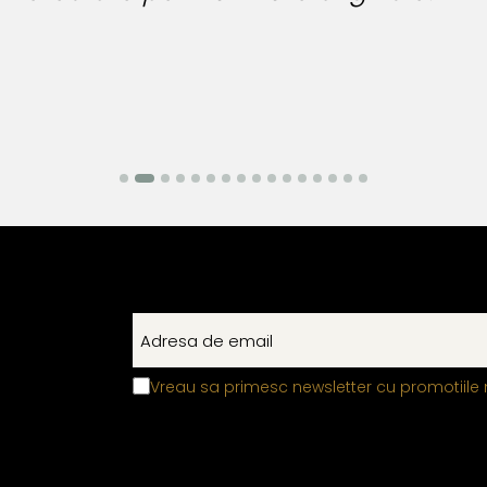
Bianca Manea-Mocan
Vreau sa primesc newsletter cu promotiile 