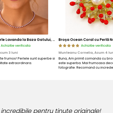
Colier cu Perle Lavanda la Baza Gatului, de 4-5 mm, Perle Rare, Calitate AAA+, Aur 14K | KASKADDA®
Broșa Ocean Coral cu Perlă N
Achizitie verificata
Achizitie verificata
cum 3 luni
Munteanu Cornelia,
Acum 4 lu
rte frumos! Perlele sunt superbe si
Buna, Am primit comanda cu bros
litate extraordinara.
este superba. Mai frumoasa deca
fotografie. Recomand cu increde
Bijuteria perfecta pentr