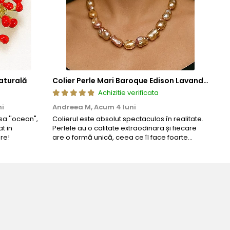
aturală
Colier Perle Mari Baroque Edison Lavandă, Calitatea AAA, Aur 14K | KASKADDA®
Achizitie verificata
ni
Andreea M,
Acum 4 luni
Mar
a ''ocean",
Colierul este absolut spectaculos în realitate.
Un c
t in
Perlele au o calitate extraodinara și fiecare
coma
re!
are o formă unică, ceea ce îl face foarte
comp
special. Nu seamănă cu nimic din ce am văzut
până acum. L-am purtat la un eveniment și am
primit multe ...
u ziua perfecta!