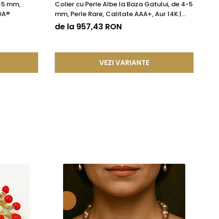
4-5 mm,
Colier cu Perle Albe la Baza Gatului, de 4-5
Co
DA®
mm, Perle Rare, Calitate AAA+, Aur 14K |
Ca
KASKADDA®
de la 957,43 RON
9
VEZI VARIANTE