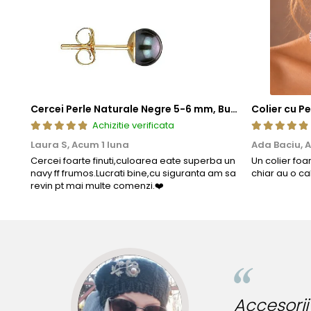
Cercei Perle Naturale Negre 5-6 mm, Buton AAA, Aur 14K (aur 585), Tip Șurub | KASKADDA®
Achizitie verificata
Laura S,
Acum 1 luna
Ada Baciu,
A
Cercei foarte finuti,culoarea eate superba un
Un colier foa
navy ff frumos.Lucrati bine,cu siguranta am sa
chiar au o ca
revin pt mai multe comenzi.❤️