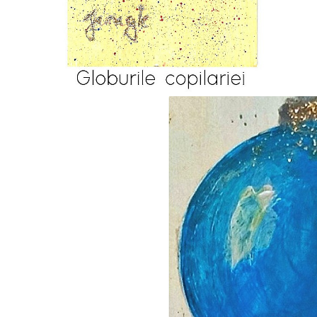
Seturi Perle cu Argint
Brățări cu Perle
Pandantive cu Perle
Brose cu Perle