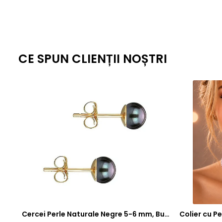
CE SPUN CLIENȚII NOȘTRI
Cercei Perle Naturale Negre 5-6 mm, Buton AAA, Aur 14K (aur 585), Tip Șurub | KASKADDA®