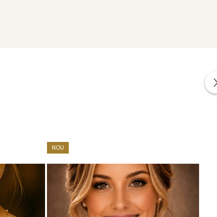
uterii impreuna cu alte cadouri: mostre de perle
area bijuteriilor.
NOU
cate in conformitate cu standardele specifice industriei.
a lor elemente interne realizate din aliaje metalice comune.