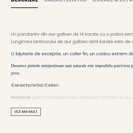
Un pandantiv din aur galben de 14 karate cu o piatra sem
Lungimea lantisorului de aur galben de14 karate este de 
O bijuterie de exceptie, un colier fin, un cadou extrem de
Deoarece pietrele semipretioase sunt naturale este imposibila potrivirea 
piese.
Caracteristici Colier:
Material
: piatra semipretioasa naturala fatetata si
aur 
Forma pietrei semipretioase
: lacrima fatetata
VEZI MAI MULT
Marimea pietrei semipretioase:
16/18 mm