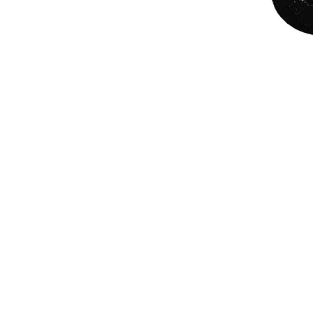
Seturi Perle cu Argint
Brățări cu Perle
Pandantive cu Perle
Brose cu Perle