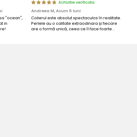
Achizitie verificata
ni
Andreea M,
Acum 5 luni
Mar
a ''ocean",
Colierul este absolut spectaculos în realitate.
Un c
t in
Perlele au o calitate extraodinara și fiecare
coma
re!
are o formă unică, ceea ce îl face foarte
comp
special. Nu seamănă cu nimic din ce am văzut
până acum. L-am purtat la un eveniment și am
primit multe ...
Bijuteria perfecta pentru ziua 
Bianca Manea-Mocan