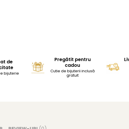
Pregătit pentru
Li
cat de
cadou
citate
Cutie de bijuterii inclusă
e bijuterie
gratuit
R
REVIEW-URI
(0)