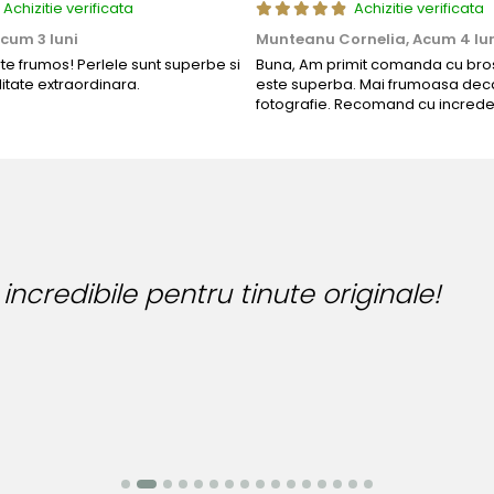
Achizitie verificata
Achizitie verificata
cum 3 luni
Munteanu Cornelia,
Acum 4 lu
rte frumos! Perlele sunt superbe si
Buna, Am primit comanda cu bros
litate extraordinara.
este superba. Mai frumoasa deca
fotografie. Recomand cu increde