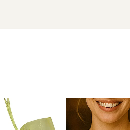
URALE
e 14 karate
vor ajunge la dumneavoastra intr-o cutiuta de bij
ipetioase naturale si aur de 14 karate) si saculet pentru pastr
 aur si argint utilizate in realizarea bijuteriilor
 siguranta bijuteriilor, anumite componente esentiale sunt fabri
in aur si argint si zalele duble din aur si argint includ in structur