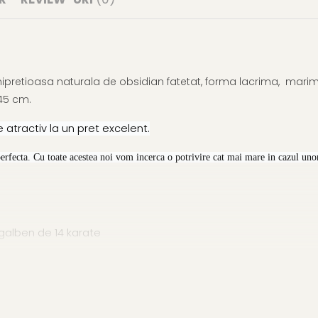
ipretioasa naturala de obsidian fatetat, forma lacrima,
marime
45 cm.
 atractiv la un pret excelent.
perfecta. Cu toate acestea noi vom incerca o potrivire cat mai mare in cazul unor
galben de 14 karate