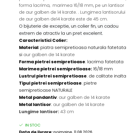
forma lacrima,
marimea 16/18 mm, pe un lantisor
de aur galben de 14 karate. . Lungimea lantisorului
de aur galben de14 karate este de 45 cm.
O bijuterie de exceptie, un colier fin, un cadou
extrem de atractiv la un pret excelent.
Caracteristici Colier:
Material
: piatra semipretioasa naturala fatetata
si
aur galben de 14 karate
Forma pietrei semipretioase
: lacrima fatetata
Marimea pietrei semipretioase:
16/18 mm
Lustrul pietrei semipretioase
: de calitate inalta
Tipul pietrei semipretioase
: pietre
semipretioase NATURALE
Metal pandantiv
:
aur galben de 14 karate
Metal lantisor
:
aur galben de 14 karate
Lungime lantisor:
43 cm
IN STOC
Data de livrare:
poimaine, 11.08.2026