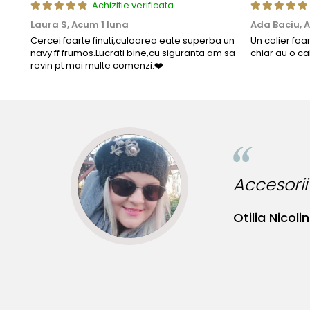
Achizitie verificata
Laura S,
Acum 1 luna
Ada Baciu,
A
Cercei foarte finuti,culoarea eate superba un
Un colier foa
navy ff frumos.Lucrati bine,cu siguranta am sa
chiar au o ca
revin pt mai multe comenzi.❤️
ru tinute originale!