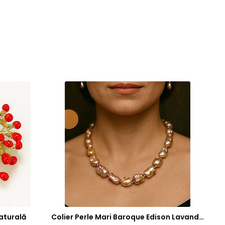
aturală
Colier Perle Mari Baroque Edison Lavandă, Calitatea AAA, Aur 14K | KASKADDA®