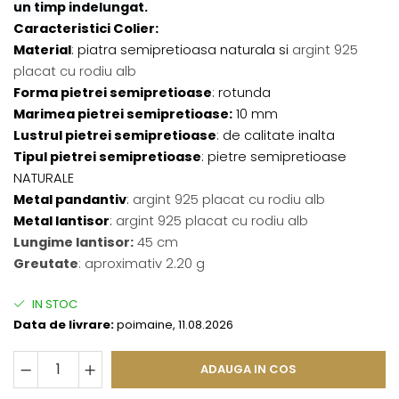
un timp indelungat.
Caracteristici Colier:
Material
: piatra semipretioasa naturala si
argint 925
placat cu rodiu alb
Forma pietrei semipretioase
: rotunda
Marimea pietrei semipretioase:
10 mm
Lustrul pietrei semipretioase
: de calitate inalta
Tipul pietrei semipretioase
: pietre semipretioase
NATURALE
Metal pandantiv
:
argint 925 placat cu rodiu alb
Metal lantisor
:
argint 925 placat cu rodiu alb
Lungime lantisor:
45 cm
Greutate
: aproximativ 2.20 g
IN STOC
Data de livrare:
poimaine, 11.08.2026
ADAUGA IN COS