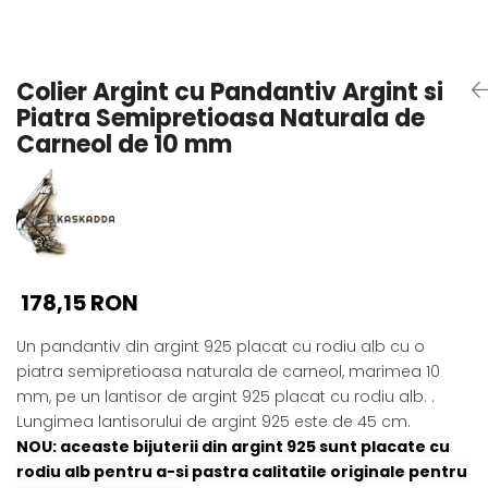
Seturi Perle cu Argint
Brățări cu Perle
Pandantive cu Perle
Colier Argint cu Pandantiv Argint si
Brose cu Perle
Piatra Semipretioasa Naturala de
Carneol de 10 mm
178,15 RON
Un pandantiv din argint 925 placat cu rodiu alb cu o
piatra semipretioasa naturala de carneol, marimea 10
mm, pe un lantisor de argint 925 placat cu rodiu alb. .
Lungimea lantisorului de argint 925 este de 45 cm.
NOU: aceaste bijuterii din argint 925 sunt placate cu
rodiu alb pentru a-si pastra calitatile originale pentru