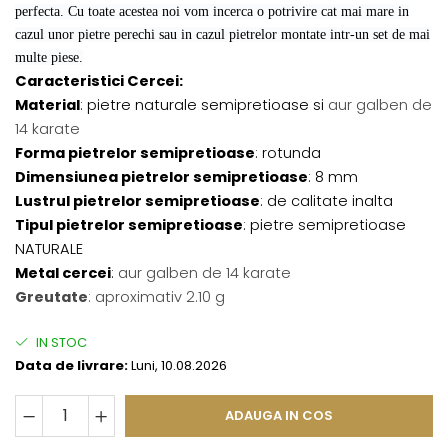
perfecta. Cu toate acestea noi vom incerca o potrivire cat mai mare in
cazul unor pietre perechi sau in cazul pietrelor montate intr-un set de mai
multe piese.
Caracteristici Cercei:
Material
: pietre naturale semipretioase si
aur galben de
14 karate
Forma pietrelor semipretioase
: rotunda
Dimensiunea pietrelor semipretioase
: 8 mm
Lustrul pietrelor semipretioase
: de calitate inalta
Tipul pietrelor semipretioase
: pietre semipretioase
NATURALE
Metal cercei
:
aur galben de 14 karate
Greutate
: aproximativ 2.10 g
IN STOC
Data de livrare:
Luni, 10.08.2026
ADAUGA IN COS