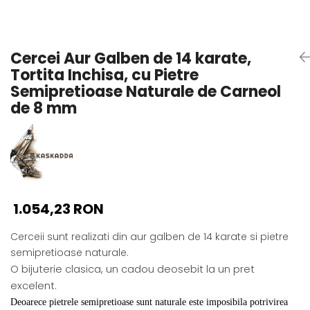
Seturi Perle cu Argint
Brățări cu Perle
Pandantive cu Perle
Cercei Aur Galben de 14 karate,
Brose cu Perle
Tortita Inchisa, cu Pietre
Semipretioase Naturale de Carneol
de 8 mm
1.054,23 RON
Cerceii sunt realizati din aur galben de 14 karate si pietre
semipretioase naturale.
O bijuterie clasica, un cadou deosebit la un pret
excelent.
Deoarece pietrele semipretioase sunt naturale este imposibila potrivirea