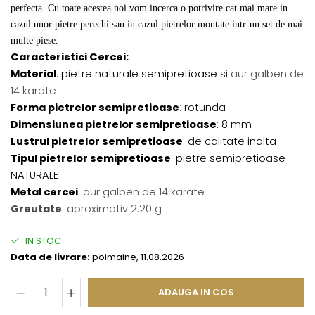
perfecta. Cu toate acestea noi vom incerca o potrivire cat mai mare in
cazul unor pietre perechi sau in cazul pietrelor montate intr-un set de mai
multe piese.
Caracteristici Cercei:
Material
: pietre naturale semipretioase si
aur galben de
14 karate
Forma pietrelor semipretioase
: rotunda
Dimensiunea pietrelor semipretioase
: 8 mm
Lustrul pietrelor semipretioase
: de calitate inalta
Tipul pietrelor semipretioase
: pietre semipretioase
NATURALE
Metal cercei
:
aur galben de 14 karate
Greutate
: aproximativ 2.20 g
IN STOC
Data de livrare:
poimaine, 11.08.2026
ADAUGA IN COS