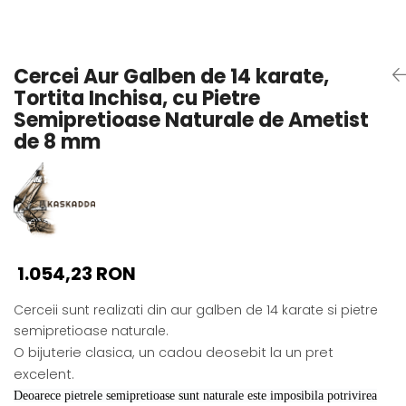
Seturi Perle cu Argint
Brățări cu Perle
Pandantive cu Perle
Cercei Aur Galben de 14 karate,
Brose cu Perle
Tortita Inchisa, cu Pietre
Semipretioase Naturale de Ametist
de 8 mm
1.054,23 RON
Cerceii sunt realizati din aur galben de 14 karate si pietre
semipretioase naturale.
O bijuterie clasica, un cadou deosebit la un pret
excelent.
Deoarece pietrele semipretioase sunt naturale este imposibila potrivirea