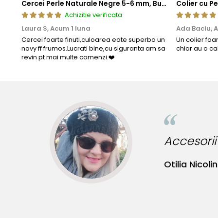
Cercei Perle Naturale Negre 5-6 mm, Buton AAA, Aur 14K (aur 585), Tip Șurub | KASKADDA®
Achizitie verificata
Laura S,
Acum 1 luna
Ada Baciu,
A
Cercei foarte finuti,culoarea eate superba un
Un colier foa
navy ff frumos.Lucrati bine,cu siguranta am sa
chiar au o ca
revin pt mai multe comenzi.❤️
ru tinute originale!