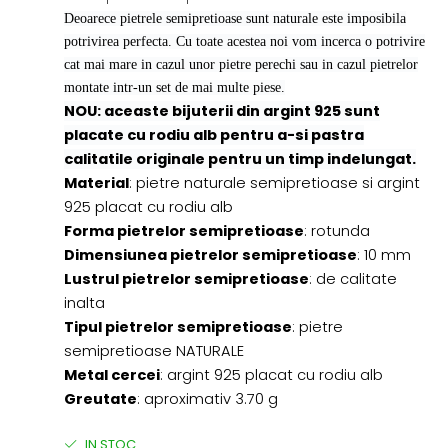
Deoarece pietrele semipretioase sunt naturale este imposibila
potrivirea perfecta. Cu toate acestea noi vom incerca o potrivire
cat mai mare in cazul unor pietre perechi sau in cazul pietrelor
montate intr-un set de mai multe piese.
NOU: aceaste bijuterii din argint 925 sunt
placate cu rodiu alb pentru a-si pastra
calitatile originale pentru un timp indelungat.
Material
: pietre naturale semipretioase si argint
925 placat cu rodiu alb
Forma pietrelor semipretioase
: rotunda
Dimensiunea pietrelor semipretioase
: 10 mm
Lustrul pietrelor semipretioase
: de calitate
inalta
Tipul pietrelor semipretioase
: pietre
semipretioase NATURALE
Metal cercei
: argint 925 placat cu rodiu alb
Greutate
: aproximativ 3.70 g
IN STOC