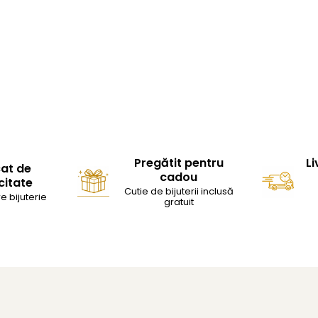
Pregătit pentru
Li
cat de
cadou
citate
Cutie de bijuterii inclusă
e bijuterie
gratuit