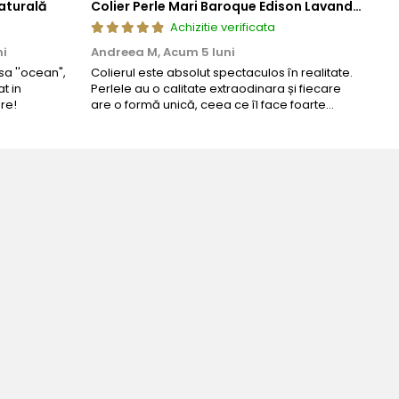
aturală
Colier Perle Mari Baroque Edison Lavandă, Calitatea AAA, Aur 14K | KASKADDA®
Achizitie verificata
ni
Andreea M,
Acum 5 luni
Mar
a ''ocean",
Colierul este absolut spectaculos în realitate.
Un c
t in
Perlele au o calitate extraodinara și fiecare
coma
re!
are o formă unică, ceea ce îl face foarte
comp
special. Nu seamănă cu nimic din ce am văzut
până acum. L-am purtat la un eveniment și am
primit multe ...
Bijuteria perfecta pentru ziua 
Bianca Manea-Mocan