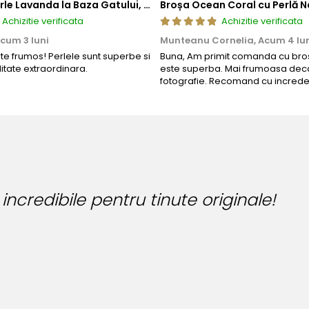
Colier cu Perle Lavanda la Baza Gatului, de 4-5 mm, Perle Rare, Calitate AAA+, Aur 14K | KASKADDA®
Broșa Ocean Coral cu Perlă N
Achizitie verificata
Achizitie verificata
cum 3 luni
Munteanu Cornelia,
Acum 4 lu
rte frumos! Perlele sunt superbe si
Buna, Am primit comanda cu bros
litate extraordinara.
este superba. Mai frumoasa deca
fotografie. Recomand cu increde