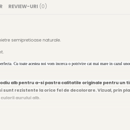
R
REVIEW-URI
(0)
 pietre semipretioase naturale.
t.
perfecta. Cu toate acestea noi vom incerca o potrivire cat mai mare in cazul unor
odiu alb pentru a-si pastra calitatile originale pentru un t
i sunt rezistente la orice fel de decolorare. Vizual, prin pla
lorii aurului alb.
acat cu rodiu alb