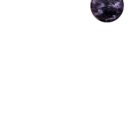
Seturi Perle cu Argint
Brățări cu Perle
Pandantive cu Perle
Brose cu Perle