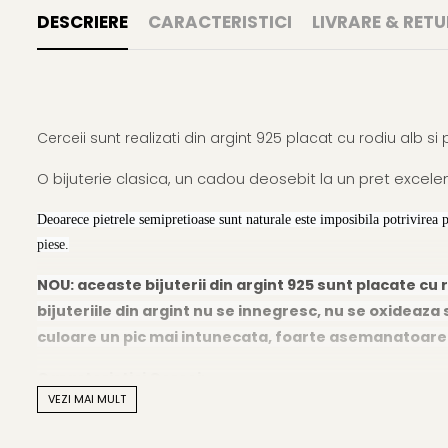
DESCRIERE
CARACTERISTICI
LIVRARE & RETU
Cerceii sunt realizati din argint 925 placat cu rodiu alb si
O bijuterie clasica, un cadou deosebit la un pret excelen
Deoarece pietrele semipretioase sunt naturale este imposibila potrivirea 
piese.
NOU: aceaste bijuterii din argint 925 sunt placate cu r
bijuteriile din argint nu se innegresc, nu se oxideaza s
culoare un pic mai intunecata, foarte asemanatoare cu
Caracteristici Cercei:
VEZI MAI MULT
Material
: pietre naturale semipretioase si argint 925 pl