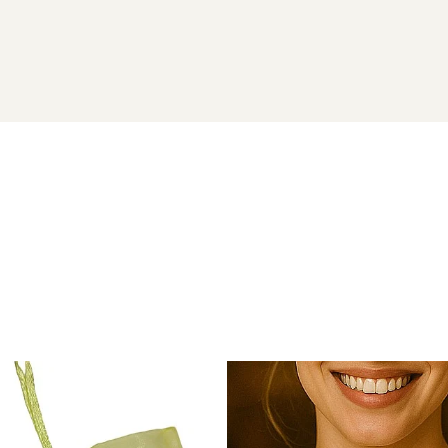
ATURALE
t 925
vor ajunge la dumneavoastra intr-o cutiuta de bijuterii 
naturale si argint 925) si saculet pentru pastrarea bijuteriilo
 aur si argint utilizate in realizarea bijuteriilor
 siguranta bijuteriilor, anumite componente esentiale sunt fabri
in aur si argint si zalele duble din aur si argint includ in structur