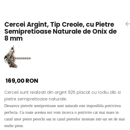
Seturi Perle cu Argint
Brățări cu Perle
Pandantive cu Perle
Cercei Argint, Tip Creole, cu Pietre
Brose cu Perle
Semipretioase Naturale de Onix de
8 mm
169,00 RON
Cerceii sunt realizati din argint 925 placat cu rodiu alb si
pietre semipretioase naturale.
Deoarece pietrele semipretioase sunt naturale este imposibila potrivirea
perfecta. Cu toate acestea noi vom incerca o potrivire cat mai mare in
cazul unor pietre perechi sau in cazul pietrelor montate intr-un set de mai
multe piese.