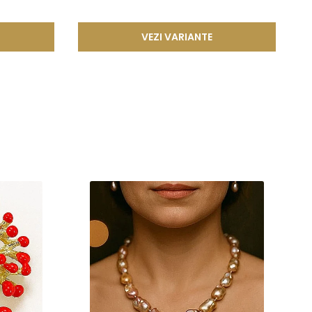
ze frumusetea si valoarea in timp. Prin aplicarea acestor tehnici
VEZI VARIANTE
cura de bijuterii rafinate, concepute pentru a oferi atat placere