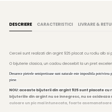
DESCRIERE
CARACTERISTICI
LIVRARE & RETU
Cerceii sunt realizati din argint 925 placat cu rodiu alb si
O bijuterie clasica, un cadou deosebit la un pret excelen
Deoarece pietrele semipretioase sunt naturale este imposibila potrivirea 
piese.
NOU: aceaste bijuterii din argint 925 sunt placate cu r
bijuteriile din argint nu se innegresc, nu se oxideaza s
culoare un pic mai intunecata, foarte asemanatoare cu