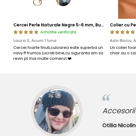
Cercei Perle Naturale Negre 5-6 mm, Buton AAA, Aur 14K (aur 585), Tip Șurub | KASKADDA®
Achizitie verificata
Laura S,
Acum 1 luna
Ada Baciu,
A
Cercei foarte finuti,culoarea eate superba un
Un colier foa
navy ff frumos.Lucrati bine,cu siguranta am sa
chiar au o ca
revin pt mai multe comenzi.❤️
le!