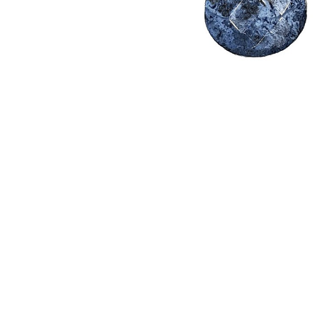
Seturi Perle cu Argint
Brățări cu Perle
Pandantive cu Perle
Brose cu Perle