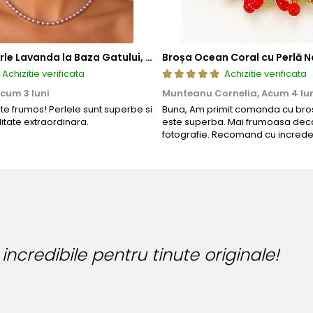
Colier cu Perle Lavanda la Baza Gatului, de 4-5 mm, Perle Rare, Calitate AAA+, Aur 14K | KASKADDA®
Broșa Ocean Coral cu Perlă N
Achizitie verificata
Achizitie verificata
cum 3 luni
Munteanu Cornelia,
Acum 4 lu
rte frumos! Perlele sunt superbe si
Buna, Am primit comanda cu bros
litate extraordinara.
este superba. Mai frumoasa deca
fotografie. Recomand cu increde
Bijuteria
Bianca Ma