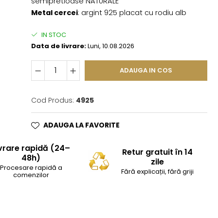
semipretioase NATURALE
Metal cercei
: argint 925 placat cu rodiu alb
IN STOC
Data de livrare:
Luni, 10.08.2026
ADAUGA IN COS
Cod Produs:
4925
ADAUGA LA FAVORITE
vrare rapidă (24–
Retur gratuit în 14
48h)
zile
Procesare rapidă a
Fără explicații, fără griji
comenzilor