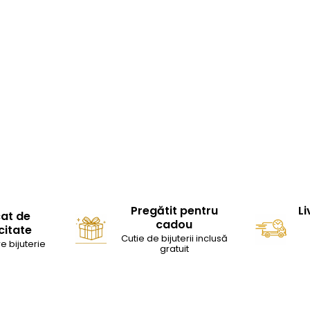
Pregătit pentru
Li
cat de
cadou
citate
Cutie de bijuterii inclusă
e bijuterie
gratuit