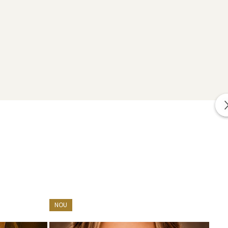
impreuna cu alte cadouri: mostre de perle naturale,
r.
NOU