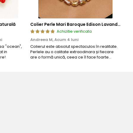
aturală
Colier Perle Mari Baroque Edison Lavandă, Calitatea AAA, Aur 14K | KASKADDA®
Achizitie verificata
ni
Andreea M,
Acum 4 luni
Mar
a ''ocean",
Colierul este absolut spectaculos în realitate.
Un c
t in
Perlele au o calitate extraodinara și fiecare
coma
re!
are o formă unică, ceea ce îl face foarte
comp
special. Nu seamănă cu nimic din ce am văzut
până acum. L-am purtat la un eveniment și am
primit multe ...
 perfecta pentru ziua perfecta!
nea-Mocan