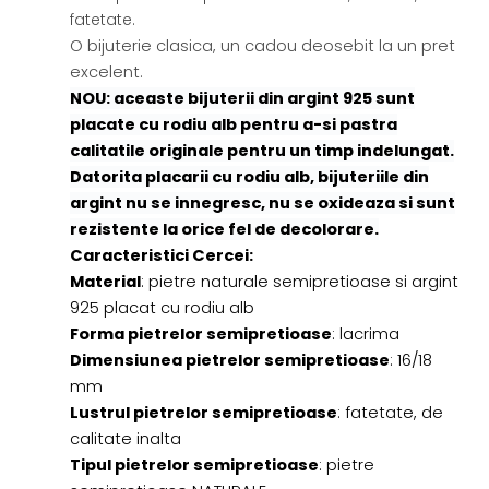
fatetate.
O bijuterie clasica, un cadou deosebit la un pret
excelent.
NOU: aceaste bijuterii din argint 925 sunt
placate cu rodiu alb pentru a-si pastra
calitatile originale pentru un timp indelungat.
Datorita placarii cu rodiu alb, bijuteriile din
argint nu se innegresc, nu se oxideaza si sunt
rezistente la orice fel de decolorare.
Caracteristici Cercei:
Material
: pietre naturale semipretioase si argint
925 placat cu rodiu alb
Forma pietrelor semipretioase
: lacrima
Dimensiunea pietrelor semipretioase
: 16/18
mm
Lustrul pietrelor semipretioase
: fatetate, de
calitate inalta
Tipul pietrelor semipretioase
: pietre