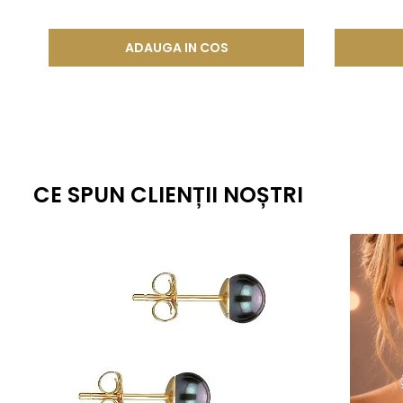
lunga durata.
Aceasta metoda de fabricatie ofera un echilibru perfect intre este
ADAUGA IN COS
standardizate la nivel global, fiecare piesa ramane nu doar elegant
estetica, cat si fiabilitate de lunga durata.
CE SPUN CLIENȚII NOȘTRI