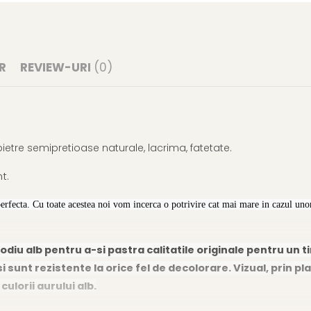
R
REVIEW-URI
(0)
 pietre semipretioase naturale, lacrima, fatetate.
t.
perfecta. Cu toate acestea noi vom incerca o potrivire cat mai mare in cazul unor
odiu alb pentru a-si pastra calitatile originale pentru un t
i sunt rezistente la orice fel de decolorare. Vizual, prin pla
lorii aurului alb.