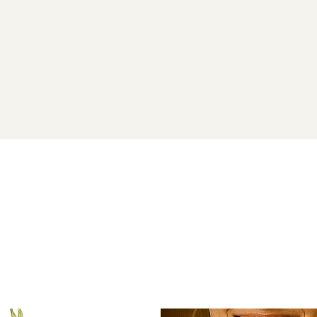
acat cu rodiu alb
inalta
ATURALE
t 925
vor ajunge la dumneavoastra intr-o cutiuta de bijuterii 
naturale si argint 925) si saculet pentru pastrarea bijuteriilo
 aur si argint utilizate in realizarea bijuteriilor